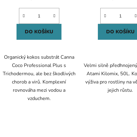
cena:
cena:
DO KOŠÍKU
DO KOŠÍKU
Organický kokos substrát Canna
Coco Professional Plus s
Velmi silně předhnojený
Trichodermou, ale bez škodlivých
Atami Kilomix, 50L. K
chorob a virů. Komplexní
výživa pro rostliny na v
rovnováha mezi vodou a
jejich růstu.
vzduchem.