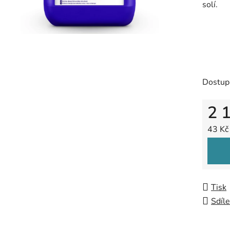
solí.
5
hvězdič
Dostup
2 
Měrná
43 Kč
Tisk
Sdíle