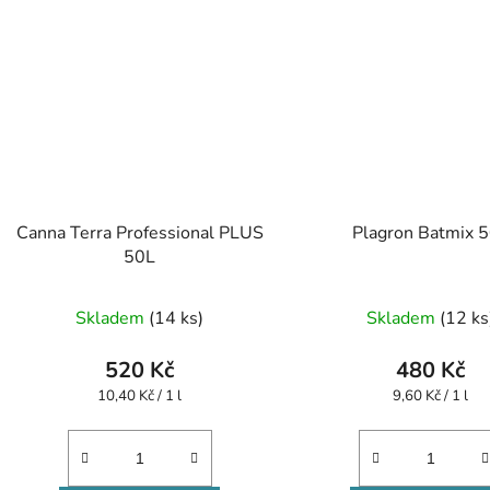
Canna Terra Professional PLUS
Plagron Batmix 
50L
Skladem
(14 ks)
Skladem
(12 ks
520 Kč
480 Kč
Měrná
Měrná
10,40 Kč / 1 l
9,60 Kč / 1 l
cena:
cena: