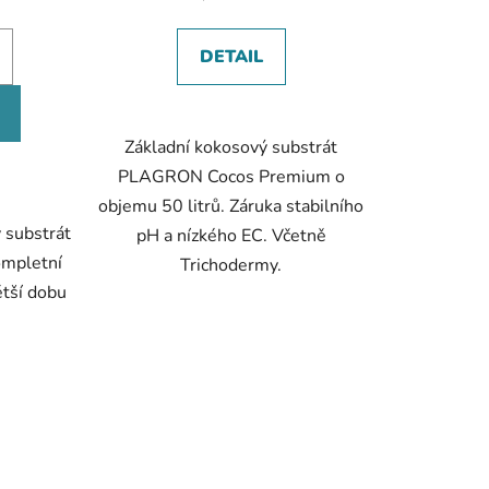
cena:
DETAIL
Základní kokosový substrát
PLAGRON Cocos Premium o
objemu 50 litrů. Záruka stabilního
 substrát
pH a nízkého EC. Včetně
ompletní
Trichodermy.
ětší dobu