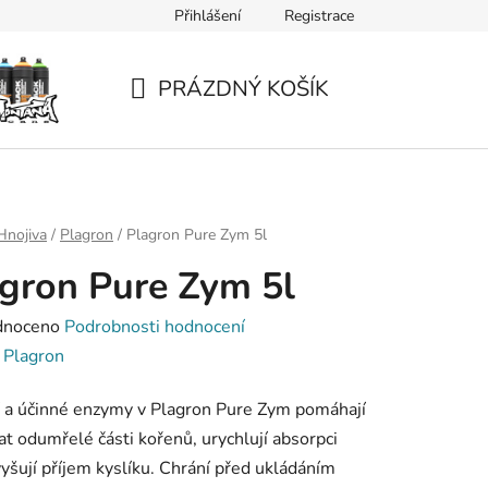
Přihlášení
Registrace
PRÁZDNÝ KOŠÍK
NÁKUPNÍ
KOŠÍK
Hnojiva
/
Plagron
/
Plagron Pure Zym 5l
gron Pure Zym 5l
né
dnoceno
Podrobnosti hodnocení
ení
:
Plagron
tu
í a účinné enzymy v Plagron Pure Zym pomáhají
at odumřelé části kořenů, urychlují absorpci
zvyšují příjem kyslíku. Chrání před ukládáním