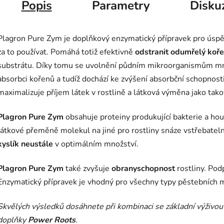
Popis
Parametry
Disku
Plagron Pure Zym je doplňkový enzymatický přípravek pro úspěš
za to používat. Pomáhá totiž efektivně
odstranit odumřelý koř
substrátu. Díky tomu se uvolnění půdním mikroorganismům mno
absorbci kořenů a tudíž dochází ke zvýšení absorbční schopnost
maximalizuje příjem látek v rostlině a látková výměna jako tako
Plagron Pure Zym
obsahuje proteiny produkující bakterie a houb
látkové přeměně molekul na jiné pro rostliny snáze vstřebateln
kyslík neustále
v optimálním množství.
Plagron Pure Zym
také zvyšuje
obranyschopnost
rostliny. Pod
Enzymatický přípravek je vhodný pro všechny typy pěstebních m
Skvělých výsledků dosáhnete při kombinaci se základní výživou
doplňky
Power Roots
.