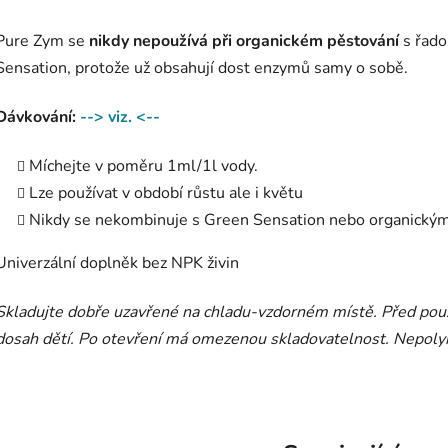
Pure Zym se
nikdy nepoužívá při organickém pěstování
s řad
Sensation, protože už obsahují dost enzymů samy o sobě.
Dávkování:
--> viz. <--
Míchejte v poměru 1ml/1l vody.
Lze používat v období růstu ale i květu
Nikdy se nekombinuje s Green Sensation nebo organickými
Univerzální doplněk bez NPK živin
Skladujte dobře uzavřené na chladu-vzdorném místě. Před pou
dosah dětí. Po otevření má omezenou skladovatelnost. Nepolyk