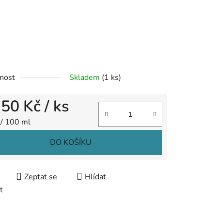
ek.
nost
Skladem
(1 ks)
150 Kč
/ ks
 cena:
 / 100 ml
DO KOŠÍKU
Zeptat se
Hlídat
t