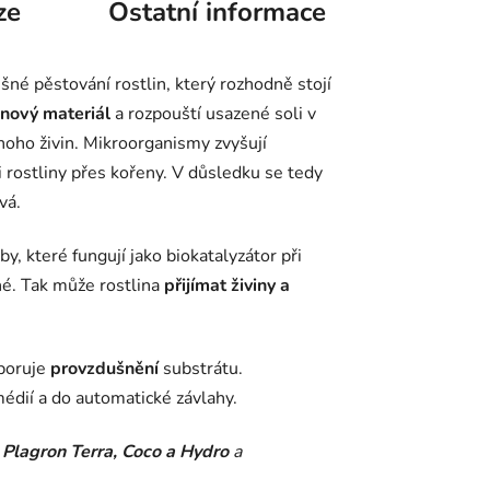
ze
Ostatní informace
né pěstování rostlin, který rozhodně stojí
enový materiál
a rozpouští usazené soli v
ho živin. Mikroorganismy zvyšují
i rostliny přes kořeny. V důsledku se tedy
vá.
y, které fungují jako biokatalyzátor při
é. Tak může rostlina
přijímat živiny a
poruje
provzdušnění
substrátu.
édií a do automatické závlahy.
Plagron Terra, Coco a Hydro
a