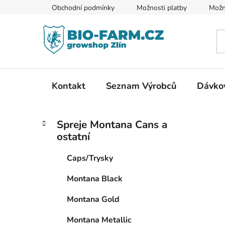
Přejít
Obchodní podmínky
Možnosti platby
Možn
na
obsah
Kontakt
Seznam Výrobců
Dávkov
P
K
Přeskočit
Spreje Montana Cans a
a
kategorie
o
ostatní
t
s
e
t
Caps/Trysky
g
r
o
Montana Black
a
r
i
n
Montana Gold
e
n
Montana Metallic
í