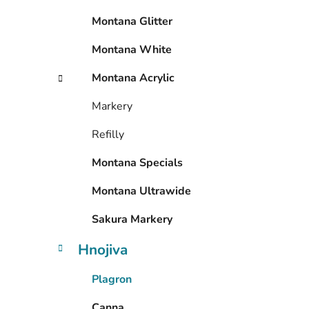
p
Montana Glitter
a
n
Montana White
e
Montana Acrylic
l
Markery
Refilly
Montana Specials
Montana Ultrawide
Sakura Markery
Hnojiva
Plagron
Canna