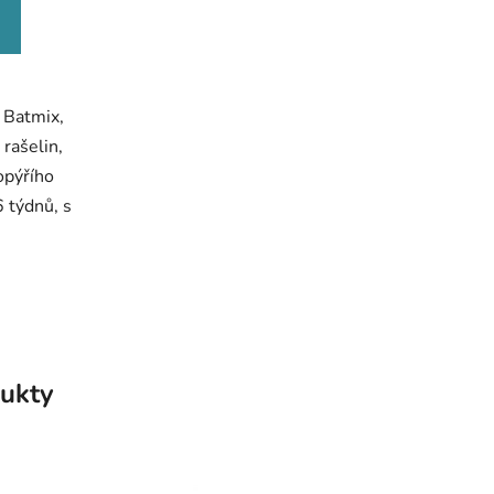
 Batmix,
 rašelin,
opýřího
 týdnů, s
ukty