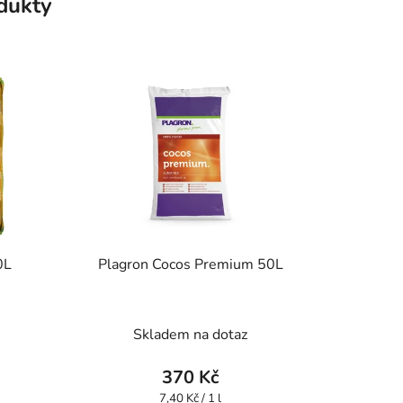
odukty
0L
Plagron Cocos Premium 50L
Skladem na dotaz
370 Kč
Měrná
7,40 Kč / 1 l