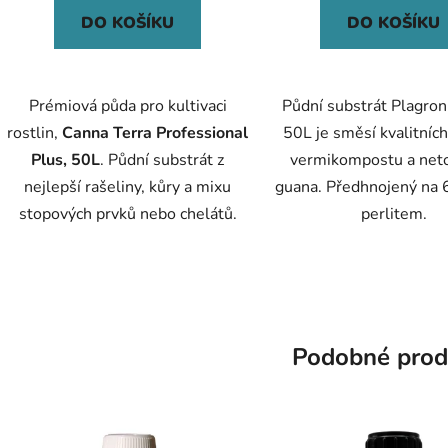
DO KOŠÍKU
DO KOŠÍKU
Prémiová půda pro kultivaci
Půdní substrát Plagron
rostlin,
Canna Terra Professional
50L je směsí kvalitních
Plus, 50L
. Půdní substrát z
vermikompostu a net
nejlepší rašeliny, kůry a mixu
guana. Předhnojený na 6
stopových prvků nebo chelátů.
perlitem.
Podobné prod