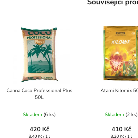
Související pr
Canna Coco Professional Plus
Atami Kilomix 5
50L
Skladem
(6 ks)
Skladem
(2 ks)
420 Kč
410 Kč
Měrná
Měrná
8,40 Kč / 1 l
8,20 Kč / 1 l