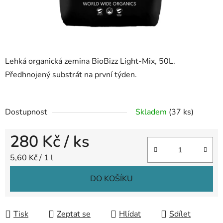
Lehká organická zemina BioBizz Light-Mix, 50L.
Předhnojený substrát na první týden.
Dostupnost
Skladem
(37 ks)
280 Kč
/ ks
Měrná cena:
5,60 Kč / 1 l
DO KOŠÍKU
Tisk
Zeptat se
Hlídat
Sdílet