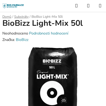
Přejít
Hledat
NÁKUP
na
KOŠÍK
obsah
Domů
/
Substráty
/
BioBizz Light-Mix 50l
BioBizz Light-Mix 50l
Průměrné
Neohodnoceno
Podrobnosti hodnocení
hodnocení
Značka:
BioBizz
produktu
je
0,0
z
5
hvězdiček.