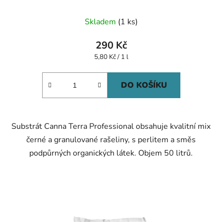
Skladem
(1 ks)
290 Kč
Měrná
5,80 Kč / 1 l
cena:
DO KOŠÍKU
Substrát Canna Terra Professional obsahuje kvalitní mix
černé a granulované rašeliny, s perlitem a směs
podpůrných organických látek. Objem 50 litrů.