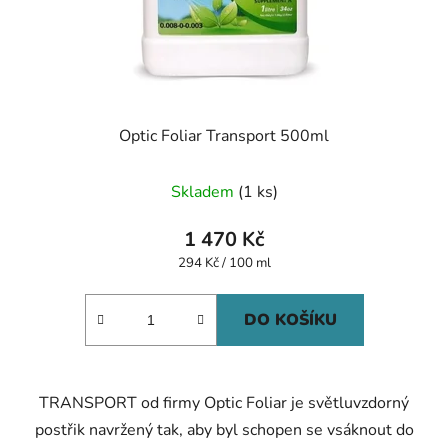
Optic Foliar Transport 500ml
Skladem
(1 ks)
1 470 Kč
Měrná
294 Kč / 100 ml
cena:
DO KOŠÍKU
TRANSPORT od firmy Optic Foliar je světluvzdorný
postřik navržený tak, aby byl schopen se vsáknout do