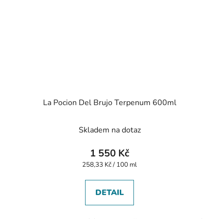
La Pocion Del Brujo Terpenum 600ml
Skladem na dotaz
1 550 Kč
Měrná
258,33 Kč / 100 ml
cena:
DETAIL