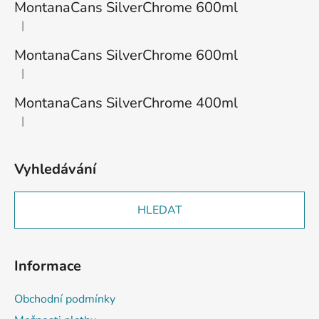
a
MontanaCans SilverChrome 600ml
t
|
Hodnocení produktu je 1 z 5 hvězdiček.
í
MontanaCans SilverChrome 600ml
|
Hodnocení produktu je 3 z 5 hvězdiček.
MontanaCans SilverChrome 400ml
|
Hodnocení produktu je 2 z 5 hvězdiček.
Vyhledávání
HLEDAT
Informace
Obchodní podmínky