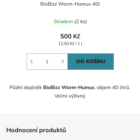
BioBizz Worm-Humus 40l
Skladem
(2 ks)
500 Kč
Měrná
12,50 Kč / 1 l
cena:
DO KOŠÍKU
Půdní doplněk
BioBizz Worm-Humus
, objem 40 litrů.
Velmi výživný.
Z
á
Hodnocení produktů
p