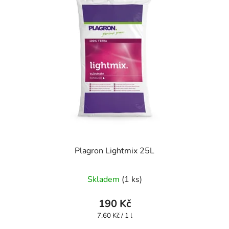
Plagron Lightmix 25L
Skladem
(1 ks)
190 Kč
Měrná
7,60 Kč / 1 l
cena: