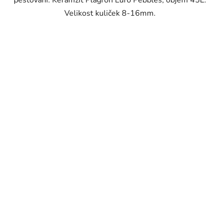
pěstování. Keramzit Plagron Euro Pebbles, objem 45L.
Velikost kuliček 8-16mm.