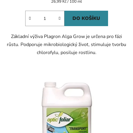
Měrná
26,99 Kč / 100 ml
cena:
DO KOŠÍKU
Základní výživa Plagron Alga Grow je určena pro fázi
růstu. Podporuje mikrobiologický život, stimuluje tvorbu
chlorofylu, posiluje rostlinu.