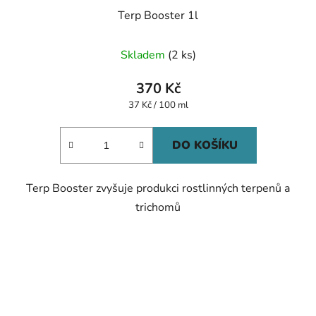
Terp Booster 1l
Průměrné
Skladem
(2 ks)
hodnocení
produktu
370 Kč
je
Měrná
37 Kč / 100 ml
cena:
5,0
z
DO KOŠÍKU
5
hvězdiček.
Terp Booster zvyšuje produkci rostlinných terpenů a
trichomů