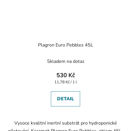
Plagron Euro Pebbles 45L
Skladem na dotaz
530 Kč
Měrná
11,78 Kč / 1 l
cena:
DETAIL
Vysoce kvalitní inertní substrát pro hydroponické