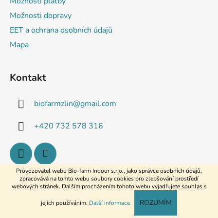
Možnosti platby
Možnosti dopravy
EET a ochrana osobních údajů
Mapa
Kontakt
biofarmzlin
@
gmail.com
+420 732 578 316
Provozovatel webu Bio-farm Indoor s.r.o., jako správce osobních údajů,
zpracovává na tomto webu soubory cookies pro zlepšování prostředí
webových stránek. Dalším procházením tohoto webu vyjadřujete souhlas s
Vytvořil Shoptet
ROZUMÍM
jejich používáním.
Další informace
Copyright 2026
Bio-farm.cz
. Všechna práva vyhrazena.