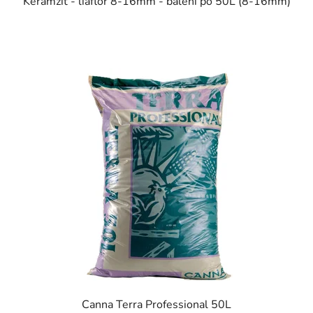
Keramzit - liaflor 8-16mm - balení po 50L (8-16mm)
Canna Terra Professional 50L