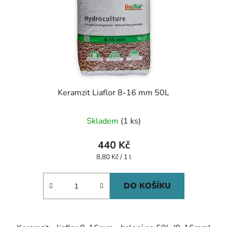
Keramzit Liaflor 8-16 mm 50L
Skladem
(1 ks)
440 Kč
Měrná
8,80 Kč / 1 l
cena:
DO KOŠÍKU