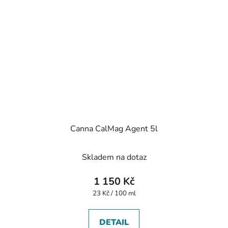
Canna CalMag Agent 5l
Skladem na dotaz
1 150 Kč
Měrná
23 Kč / 100 ml
cena:
DETAIL