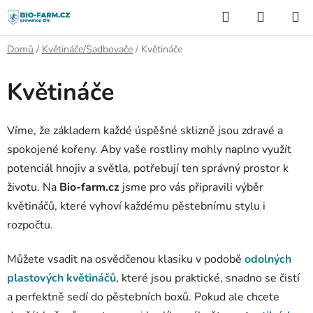
Přejít
Hledat
NÁKUP
na
KOŠÍK
obsah
Domů
/
Květináče/Sadbovače
/
Květináče
Květináče
Víme, že základem každé úspěšné sklizně jsou zdravé a
spokojené kořeny. Aby vaše rostliny mohly naplno využít
potenciál hnojiv a světla, potřebují ten správný prostor k
životu. Na
Bio-farm.cz
jsme pro vás připravili výběr
květináčů, které vyhoví každému pěstebnímu stylu i
rozpočtu.
Můžete vsadit na osvědčenou klasiku v podobě
odolných
plastových květináčů
, které jsou praktické, snadno se čistí
a perfektně sedí do pěstebních boxů. Pokud ale chcete