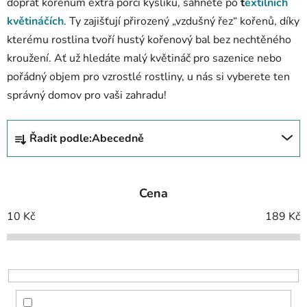
dopřát kořenům extra porci kyslíku, sáhněte po
t
extilních
květináčích
. Ty zajišťují přirozený „vzdušný řez“ kořenů, díky
kterému rostlina tvoří hustý kořenový bal bez nechtěného
kroužení. Ať už hledáte malý květináč pro sazenice nebo
pořádný objem pro vzrostlé rostliny, u nás si vyberete ten
správný domov pro vaši zahradu!
Ř
Řadit podle:
Abecedně
a
z
e
Cena
n
í
10
Kč
189
Kč
p
r
o
d
u