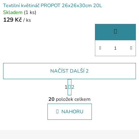
Textilní květináč PROPOT 26x26x30cm 20L
Skladem
(1 ks)
129 Kč
/ ks
NAČÍST DALŠÍ 2
S
1
t
2
r
O
á
20
položek celkem
v
n
l
k
NAHORU
á
o
d
v
a
á
Z
c
n