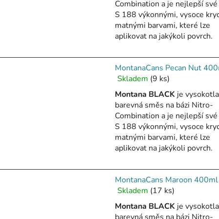
Combination a je nejlepší své 
5,0
S 188 výkonnými, vysoce kry
z
matnými barvami, které lze
5
aplikovat na jakýkoli povrch.
hvězdiček.
MontanaCans Pecan Nut 400
Skladem
(9 ks)
Průměrné
hodnocení
Montana BLACK
je vysokotl
produktu
barevná směs na bázi Nitro-
je
Combination a je nejlepší své 
5,0
S 188 výkonnými, vysoce kry
z
matnými barvami, které lze
5
aplikovat na jakýkoli povrch.
hvězdiček.
MontanaCans Maroon 400ml
Skladem
(17 ks)
Průměrné
hodnocení
Montana BLACK
je vysokotl
produktu
barevná směs na bázi Nitro-