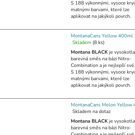
5,0
S 188 výkonnými, vysoce kry
z
matnými barvami, které lze
5
aplikovat na jakýkoli povrch.
hvězdiček.
MontanaCans Yellow 400ml
Skladem
(8 ks)
Průměrné
hodnocení
Montana BLACK
je vysokotl
produktu
barevná směs na bázi Nitro-
je
Combination a je nejlepší své 
5,0
S 188 výkonnými, vysoce kry
z
matnými barvami, které lze
5
aplikovat na jakýkoli povrch.
hvězdiček.
MontanaCans Melon Yellow
Skladem na dotaz
Průměrné
hodnocení
Montana BLACK
je vysokotl
produktu
barevná směs na bázi Nitro-
je
Combination a je nejlepší své 