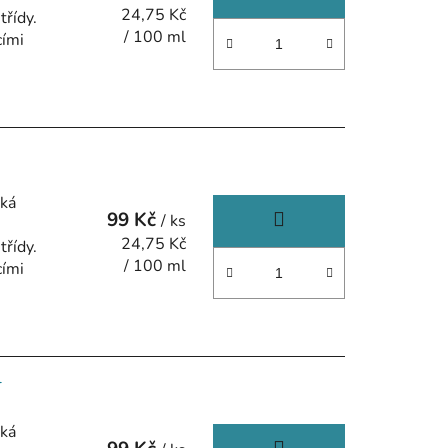
Měrná
24,75 Kč
třídy.
cena:
/ 100 ml
cími
aká
99 Kč
/ ks
Měrná
24,75 Kč
třídy.
cena:
/ 100 ml
cími
l
aká