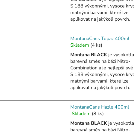
5,0
S 188 výkonnými, vysoce kry
z
matnými barvami, které lze
5
aplikovat na jakýkoli povrch.
hvězdiček.
MontanaCans Topaz 400ml
Skladem
(4 ks)
Montana BLACK
je vysokotl
barevná směs na bázi Nitro-
Combination a je nejlepší své 
S 188 výkonnými, vysoce kry
matnými barvami, které lze
aplikovat na jakýkoli povrch.
MontanaCans Hazle 400ml
Skladem
(8 ks)
Průměrné
hodnocení
Montana BLACK
je vysokotl
produktu
barevná směs na bázi Nitro-
je