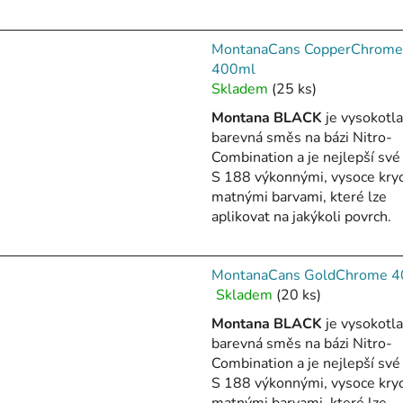
hvězdiček.
d
u
MontanaCans CopperChrome
k
400ml
t
Skladem
(25 ks)
ů
Montana BLACK
je vysokotl
barevná směs na bázi Nitro-
Combination a je nejlepší své 
S 188 výkonnými, vysoce kry
matnými barvami, které lze
aplikovat na jakýkoli povrch.
MontanaCans GoldChrome 
Skladem
(20 ks)
Průměrné
hodnocení
Montana BLACK
je vysokotl
produktu
barevná směs na bázi Nitro-
je
Combination a je nejlepší své 
5,0
S 188 výkonnými, vysoce kry
z
matnými barvami, které lze