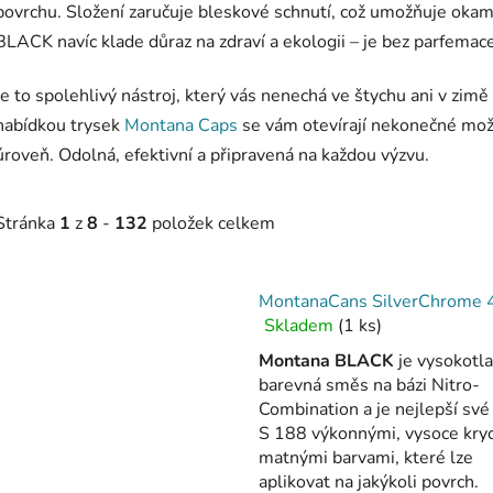
povrchu. Složení zaručuje bleskové schnutí, což umožňuje okam
BLACK navíc klade důraz na zdraví a ekologii – je bez parfemace 
Je to spolehlivý nástroj, který vás nenechá ve štychu ani v zim
nabídkou trysek
Montana Caps
se vám otevírají nekonečné možn
úroveň. Odolná, efektivní a připravená na každou výzvu.
Stránka
1
z
8
-
132
položek celkem
V
MontanaCans SilverChrome
ý
Skladem
(1 ks)
Průměrné
p
hodnocení
Montana BLACK
je vysokotl
produktu
barevná směs na bázi Nitro-
s
je
Combination a je nejlepší své 
3,0
p
S 188 výkonnými, vysoce kry
z
r
matnými barvami, které lze
5
aplikovat na jakýkoli povrch.
o