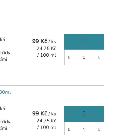
u
k
t
ů
aká
99 Kč
/ ks
Měrná
24,75 Kč
třídy.
cena:
/ 100 ml
cími
400ml
aká
99 Kč
/ ks
Měrná
24,75 Kč
třídy.
cena:
/ 100 ml
cími