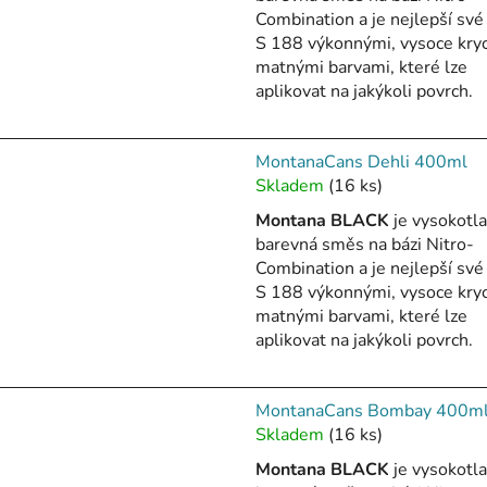
je
Combination a je nejlepší své 
5,0
S 188 výkonnými, vysoce kry
z
matnými barvami, které lze
5
aplikovat na jakýkoli povrch.
hvězdiček.
MontanaCans Dehli 400ml
Skladem
(16 ks)
Montana BLACK
je vysokotl
barevná směs na bázi Nitro-
Combination a je nejlepší své 
S 188 výkonnými, vysoce kry
matnými barvami, které lze
aplikovat na jakýkoli povrch.
MontanaCans Bombay 400m
Skladem
(16 ks)
Montana BLACK
je vysokotl