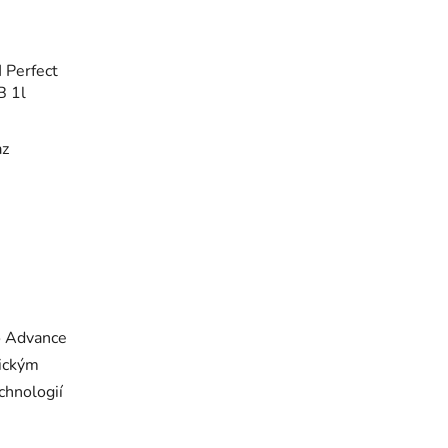
 Perfect
B 1l
az
o Advance
tickým
chnologií