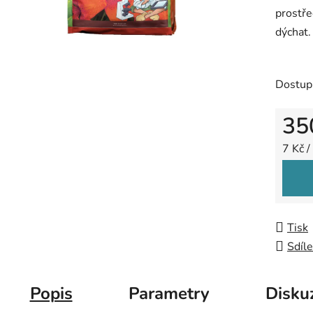
prostře
z
dýchat.
5
hvězdič
Dostup
35
Měrná
7 Kč /
Tisk
Sdíle
Popis
Parametry
Disku