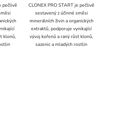
 pečlivě
CLONEX PRO START je pečlivě
směsi
sestavený z účinné směsi
anických
minerálních živin a organických
nikající
extraktů, podporuje vynikající
t klonů,
vývoj kořenů a raný růst klonů,
stlin
sazenic a mladých rostlin