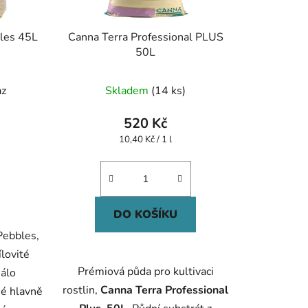
les 45L
Canna Terra Professional PLUS
50L
az
Skladem
(14 ks)
520 Kč
Měrná
10,40 Kč / 1 l
cena:
DO KOŠÍKU
Pebbles,
lovité
Prémiová půda pro kultivaci
málo
rostlin,
Canna Terra Professional
né hlavně