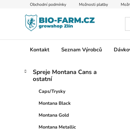
Přejít
Obchodní podmínky
Možnosti platby
Možn
na
obsah
Kontakt
Seznam Výrobců
Dávkov
P
K
Přeskočit
Spreje Montana Cans a
a
kategorie
o
ostatní
t
s
e
t
Caps/Trysky
g
r
o
Montana Black
a
r
i
n
Montana Gold
e
n
Montana Metallic
í