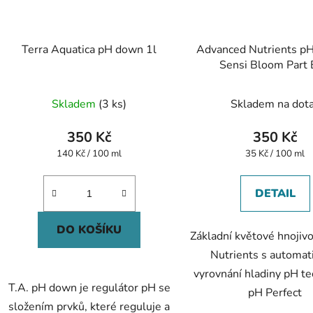
Terra Aquatica pH down 1l
Advanced Nutrients pH
Sensi Bloom Part 
Skladem
(3 ks)
Skladem na dot
350 Kč
350 Kč
Měrná
Měrná
140 Kč / 100 ml
35 Kč / 100 ml
cena:
cena:
DETAIL
DO KOŠÍKU
Základní květové hnojiv
Nutrients s automa
vyrovnání hladiny pH te
T.A. pH down je regulátor pH se
pH Perfect
složením prvků, které reguluje a