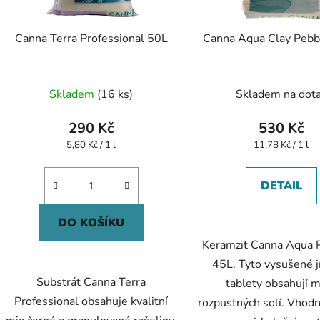
Canna Terra Professional 50L
Canna Aqua Clay Pebb
Skladem
(16 ks)
Skladem na dot
290 Kč
530 Kč
Měrná
Měrná
5,80 Kč / 1 l
11,78 Kč / 1 l
cena:
cena:
DETAIL
DO KOŠÍKU
Keramzit Canna Aqua 
45L. Tyto vysušené jí
Substrát Canna Terra
tablety obsahují 
Professional obsahuje kvalitní
rozpustných solí. Vhod