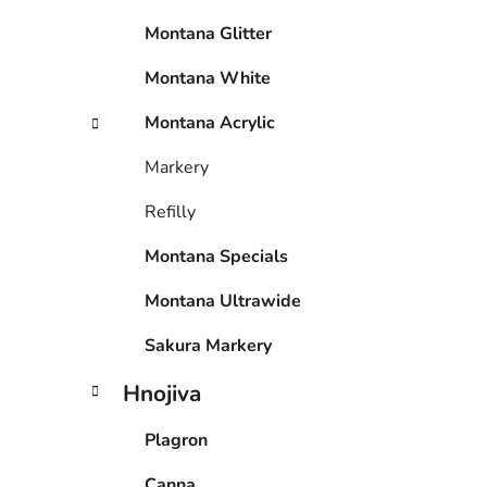
p
Montana Glitter
a
n
Montana White
e
Montana Acrylic
l
Markery
Refilly
Montana Specials
Montana Ultrawide
Sakura Markery
Hnojiva
Plagron
Canna