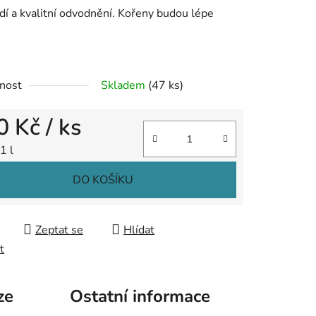
dí a kvalitní odvodnění. Kořeny budou lépe
ek.
nost
Skladem
(47 ks)
0 Kč
/ ks
 cena:
 1 l
DO KOŠÍKU
Zeptat se
Hlídat
t
ze
Ostatní informace