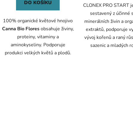
DO KOŠÍKU
CLONEX PRO START je
sestavený z účinné 
100% organické květové hnojivo
minerálních živin a org
Canna Bio Flores
obsahuje živiny,
extraktů, podporuje vy
proteiny, vitaminy a
vývoj kořenů a raný růs
aminokyseliny. Podporuje
sazenic a mladých ro
produkci velkých květů a plodů.