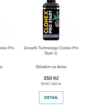
onex Pro
Growth Technology Clonex Pro
Start 1l
az
Skladem na dotaz
350 Kč
Měrná
35 Kč / 100 ml
cena:
DETAIL