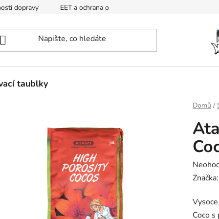
osti dopravy
EET a ochrana osobních údajů
Mapa
ací taublky
Domů
/
Ata
Co
Průměr
Neoho
hodnoc
Značka
produk
Vysoce 
je
Coco s 
0,0