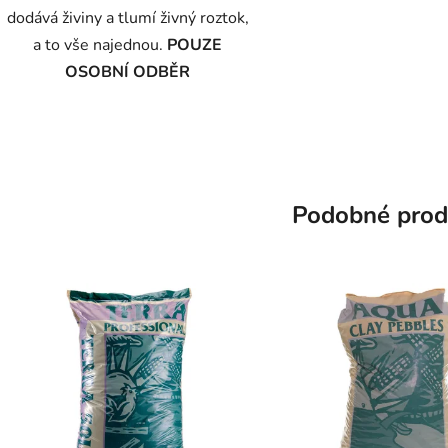
dodává živiny a tlumí živný roztok,
a to vše najednou.
POUZE
OSOBNÍ ODBĚR
Podobné prod