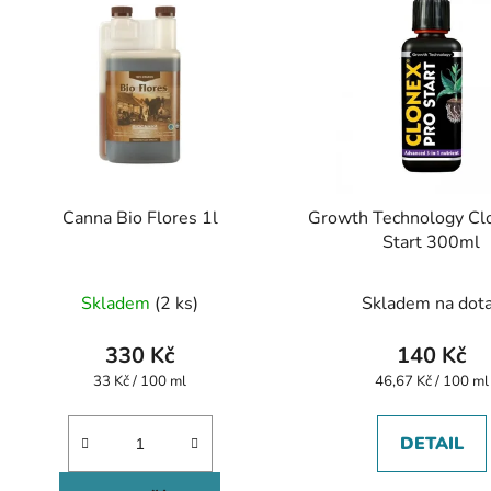
Canna Bio Flores 1l
Growth Technology Cl
Start 300ml
Skladem
(2 ks)
Skladem na dot
330 Kč
140 Kč
Měrná
Měrná
33 Kč / 100 ml
46,67 Kč / 100 ml
cena:
cena:
DETAIL