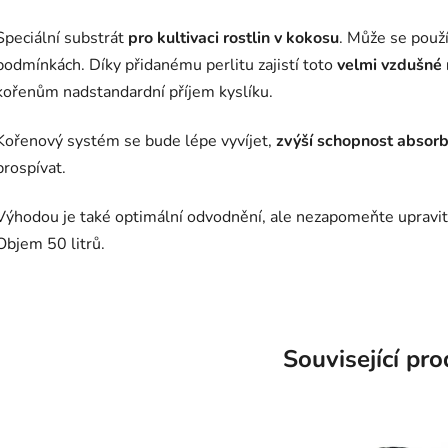
Speciální substrát
pro kultivaci rostlin v kokosu
. Může se použí
podmínkách. Díky přidanému perlitu zajistí toto
velmi vzdušné
kořenům nadstandardní příjem kyslíku.
Kořenový systém se bude lépe vyvíjet,
zvýší schopnost absorb
prospívat.
Výhodou je také optimální odvodnění, ale nezapomeňte upravit
Objem 50 litrů.
Související pr