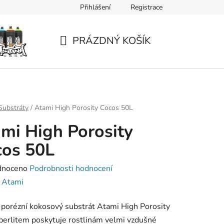
Přihlášení
Registrace
PRÁZDNÝ KOŠÍK
NÁKUPNÍ
KOŠÍK
Substráty
/
Atami High Porosity Cocos 50L
mi High Porosity
cos 50L
né
dnoceno
Podrobnosti hodnocení
ení
:
Atami
tu
porézní kokosový substrát Atami High Porosity
perlitem poskytuje rostlinám velmi vzdušné