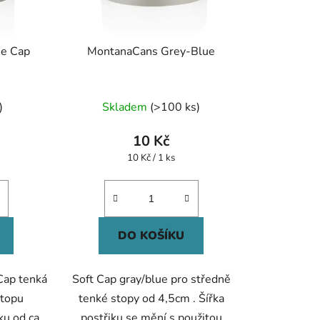
ne Cap
MontanaCans Grey-Blue
né
)
Skladem
(>100 ks)
ení
tu
10 Kč
Měrná
10 Kč / 1 ks
cena:
ek.
DO KOŠÍKU
Cap tenká
Soft Cap gray/blue pro středně
stopu
tenké stopy od 4,5cm . Šířka
ku od ca.
postřiku se mění s použitou