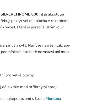
 SILVERCHROME 600ml
je absolutní
potřebují pokrýt velkou plochu v rekordním
 kryvost, která si poradí s jakýmkoliv
á zářivý a sytý. Navíc je navržen tak, aby
h podmínkách, takže tě nezastaví ani mráz.
ální pro velké plochy.
 dělá krále mezi stříbrnými spreji.
 si nejlépe rozumí s řadou
Montana