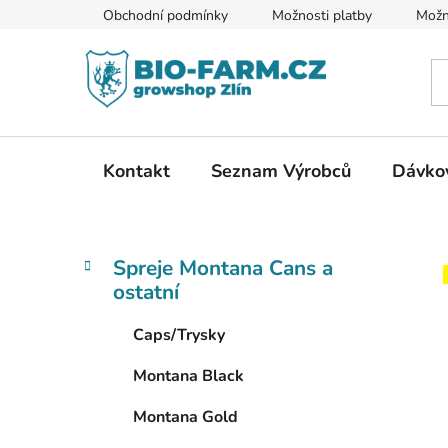
Přejít
Obchodní podmínky
Možnosti platby
Možn
na
obsah
Kontakt
Seznam Výrobců
Dávkov
P
K
Přeskočit
Spreje Montana Cans a
a
kategorie
o
ostatní
t
s
e
t
Caps/Trysky
g
r
o
Montana Black
a
r
i
n
Montana Gold
e
n