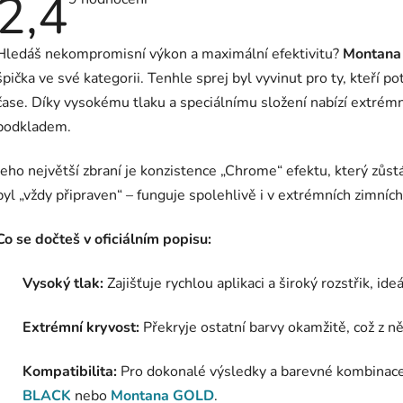
2,4
hodnocení
produktu
je
Hledáš nekompromisní výkon a maximální efektivitu?
Montana
2,4
z
špička ve své kategorii. Tenhle sprej byl vyvinut pro ty, kteří 
5
hvězdiček.
čase. Díky vysokému tlaku a speciálnímu složení nabízí extrémní
podkladem.
Jeho největší zbraní je konzistence „Chrome“ efektu, který zůstáv
byl „vždy připraven“ – funguje spolehlivě i v extrémních zimníc
Co se dočteš v oficiálním popisu:
Vysoký tlak:
Zajišťuje rychlou aplikaci a široký rozstřik, ide
Extrémní kryvost:
Překryje ostatní barvy okamžitě, což z něj
Kompatibilita:
Pro dokonalé výsledky a barevné kombinace
BLACK
nebo
Montana GOLD
.