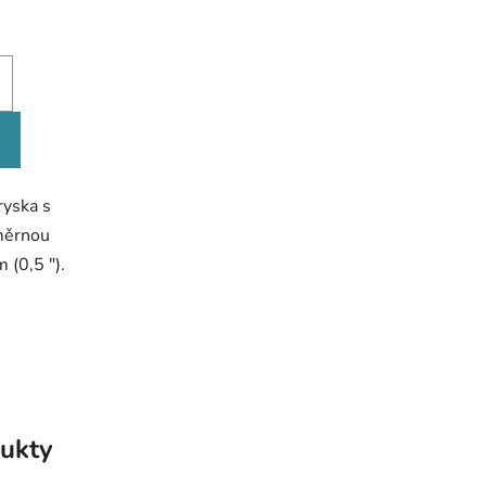
ek.
ryska s
měrnou
 (0,5 ").
ukty