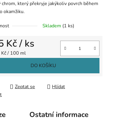
ý chrom, který překryje jakýkoliv povrch během
o okamžiku.
nost
Skladem
(1 ks)
ek.
5 Kč
/ ks
 cena:
 Kč / 100 ml
DO KOŠÍKU
Zeptat se
Hlídat
t
ze
Ostatní informace