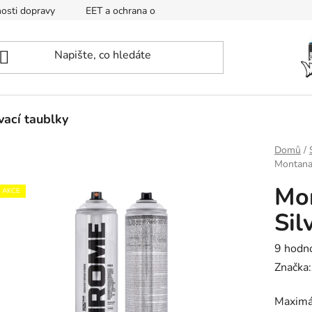
osti dopravy
EET a ochrana osobních údajů
Mapa
ací taublky
Domů
/
Montana
Mo
AKCE
Sil
Průměr
9 hodn
hodnoc
Značka
produk
Maximál
je