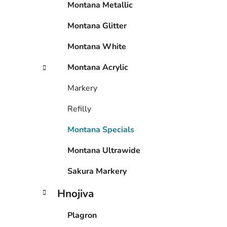
Montana Metallic
í
p
Montana Glitter
a
n
Montana White
e
Montana Acrylic
l
Markery
Refilly
Montana Specials
Montana Ultrawide
Sakura Markery
Hnojiva
Plagron