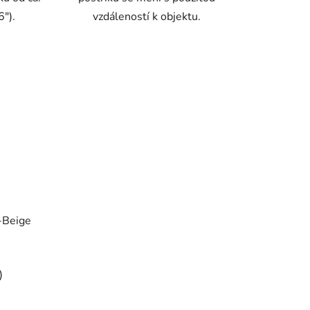
6").
vzdáleností k objektu.
-Beige
né
)
ení
tu