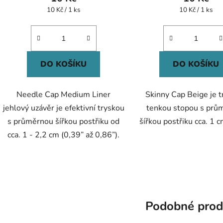
je
je
Měrná
Měrná
10 Kč / 1 ks
10 Kč / 1 ks
cena:
cena:
5,0
5,0
z
z
5
5
hvězdiček.
hvězdič
DO KOŠÍKU
DO KOŠÍKU
Needle Cap Medium Liner
Skinny Cap Beige je t
jehlový uzávěr je efektivní tryskou
tenkou stopou s prů
s průměrnou šířkou postřiku od
šířkou postřiku cca. 1 cm
cca. 1 - 2,2 cm (0,39” až 0,86”).
Podobné prod