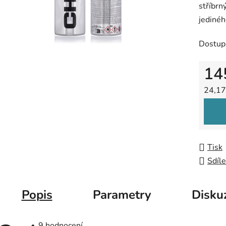
stříbrn
2,4
jedinéh
z
5
Dostup
hvězdič
14
Měrná
24,17
Tisk
Sdíle
Popis
Parametry
Disku
Průměrné
9 hodnocení