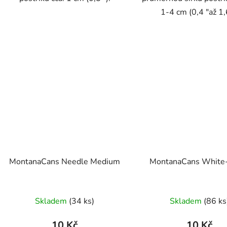
1-4 cm (0,4 "až 1,
MontanaCans Needle Medium
MontanaCans White
Průměrné
Průměr
Skladem
(34 ks)
Skladem
(86 ks
hodnocení
hodnoc
produktu
produk
10 Kč
10 Kč