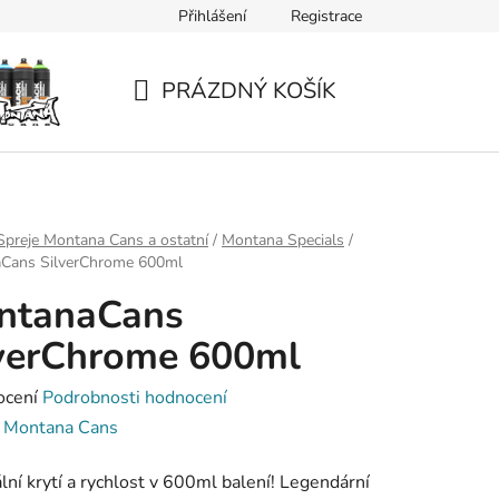
Přihlášení
Registrace
PRÁZDNÝ KOŠÍK
NÁKUPNÍ
KOŠÍK
Spreje Montana Cans a ostatní
/
Montana Specials
/
Cans SilverChrome 600ml
ntanaCans
verChrome 600ml
né
ocení
Podrobnosti hodnocení
ení
:
Montana Cans
tu
ní krytí a rychlost v 600ml balení! Legendární