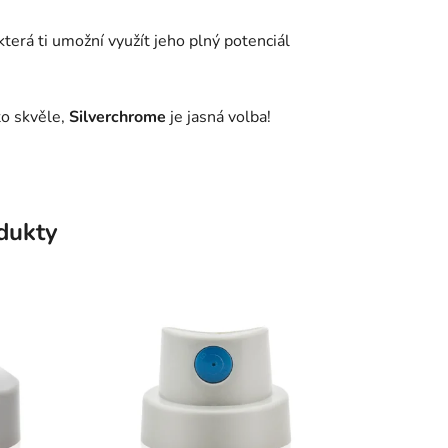
 která ti umožní využít jeho plný potenciál
to skvěle,
Silverchrome
je jasná volba!
odukty