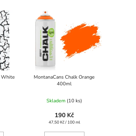
 White
MontanaCans Chalk Orange
400ml
Skladem
(10 ks)
190 Kč
Měrná
47,50 Kč / 100 ml
cena: