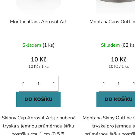
MontanaCans Aerosol Art
MontanaCans OutLi
Průměrné
Průměr
Skladem
(1 ks)
Skladem
(62 ks
hodnocení
hodnoc
produktu
produk
10 Kč
10 Kč
je
je
Měrná
Měrná
10 Kč / 1 ks
10 Kč / 1 ks
cena:
cena:
5,0
5,0
z
z
5
5
hvězdiček.
hvězdič
DO KOŠÍKU
DO KOŠÍKU
Skinny Cap Aerosol Art je hubená
Montana Skiny Outline 
tryska s jemnou průměrnou šířku
tryska pro jemnou 
postřiku cca. 1 cm (0,5 ").
průměrnou šířku postři