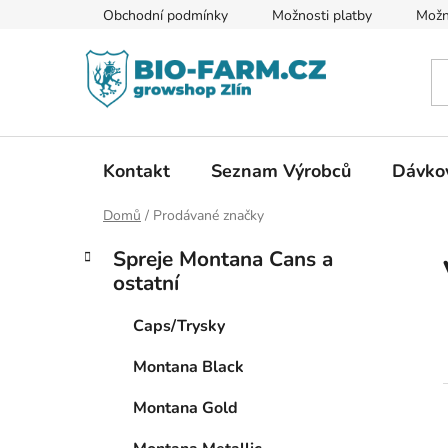
Přejít
Obchodní podmínky
Možnosti platby
Možn
na
obsah
Kontakt
Seznam Výrobců
Dávkov
Domů
/
Prodávané značky
P
K
Přeskočit
Spreje Montana Cans a
a
kategorie
o
ostatní
t
s
e
t
Caps/Trysky
g
r
o
Montana Black
a
r
i
n
Montana Gold
e
n