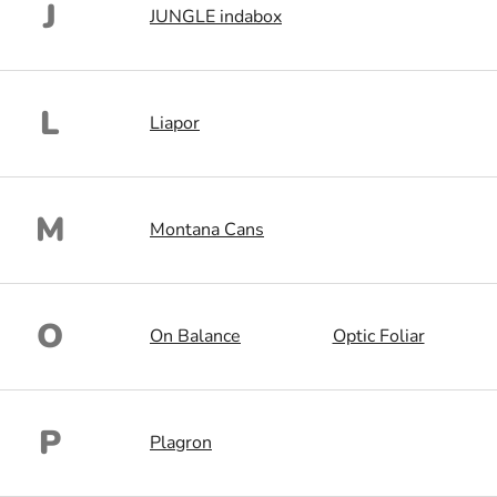
J
JUNGLE indabox
L
Liapor
M
Montana Cans
O
On Balance
Optic Foliar
P
Plagron