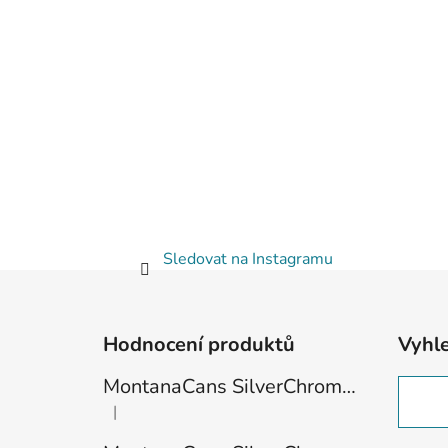
Sledovat na Instagramu
Z
á
Hodnocení produktů
Vyhl
p
a
MontanaCans SilverChrome 600ml
t
|
Hodnocení produktu je 1 z 5 hvězdiček.
í