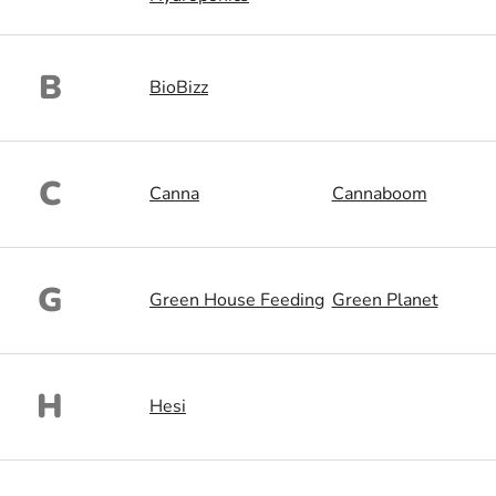
B
BioBizz
C
Canna
Cannaboom
G
Green House Feeding
Green Planet
H
Hesi