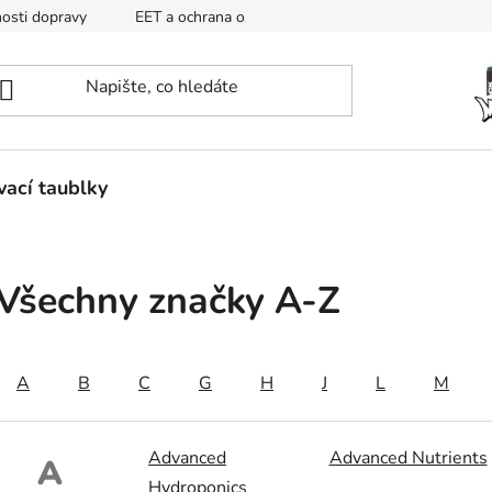
osti dopravy
EET a ochrana osobních údajů
Mapa
ací taublky
Všechny značky A-Z
A
B
C
G
H
J
L
M
Advanced
Advanced Nutrients
A
Hydroponics