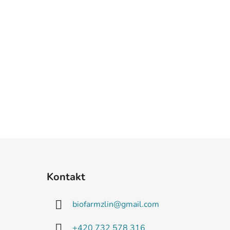
Kontakt
biofarmzlin
@
gmail.com
+420 732 578 316