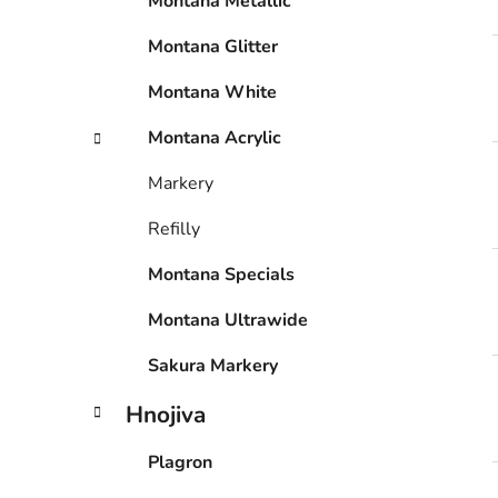
Montana Metallic
í
p
Montana Glitter
a
n
Montana White
e
Montana Acrylic
l
Markery
Refilly
Montana Specials
Montana Ultrawide
Sakura Markery
Hnojiva
Plagron