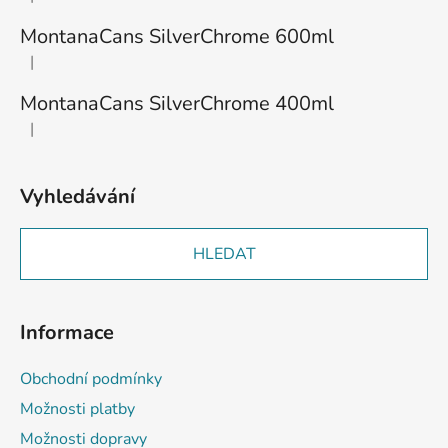
Hodnocení produktu je 1 z 5 hvězdiček.
p
í
r
MontanaCans SilverChrome 600ml
v
|
Hodnocení produktu je 3 z 5 hvězdiček.
k
y
MontanaCans SilverChrome 400ml
v
|
Hodnocení produktu je 2 z 5 hvězdiček.
ý
p
i
Vyhledávání
s
u
HLEDAT
Informace
Obchodní podmínky
Možnosti platby
Možnosti dopravy