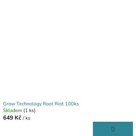
V
e
ý
n
p
í
i
p
s
r
p
o
r
d
o
u
d
k
u
t
k
ů
t
ů
Grow Technology Root Riot 100ks
Skladem
(1 ks)
649 Kč
/ ks