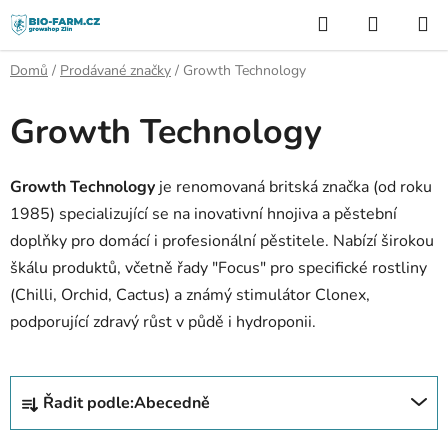
Přejít
Hledat
NÁKUP
na
KOŠÍK
obsah
Domů
/
Prodávané značky
/
Growth Technology
Growth Technology
Growth Technology
je renomovaná britská značka (od roku
1985) specializující se na inovativní hnojiva a pěstební
doplňky pro domácí i profesionální pěstitele
. Nabízí širokou
škálu produktů, včetně řady "Focus" pro specifické rostliny
(Chilli, Orchid, Cactus) a známý stimulátor Clonex,
podporující zdravý růst v půdě i hydroponii.
Ř
Řadit podle:
Abecedně
a
z