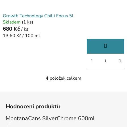
Growth Technology Chilli Focus 5l
Skladem
(1 ks)
680 Kč
/ ks
Měrná
13,60 Kč / 100 ml
cena:
4
položek celkem
O
v
l
Z
á
á
d
Hodnocení produktů
p
a
a
MontanaCans SilverChrome 600ml
c
t
í
|