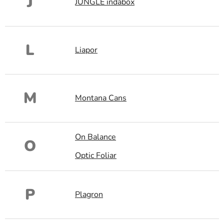
J
JUNGLE indabox
L
Liapor
M
Montana Cans
On Balance
O
Optic Foliar
P
Plagron