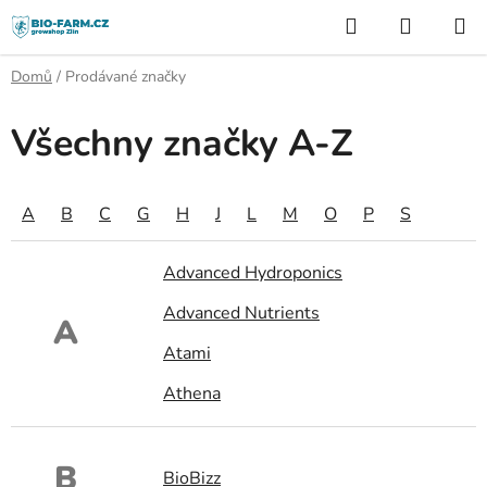
Přejít
Hledat
NÁKUP
na
KOŠÍK
obsah
Domů
/
Prodávané značky
Všechny značky A-Z
A
B
C
G
H
J
L
M
O
P
S
Advanced Hydroponics
Advanced Nutrients
A
Atami
Athena
B
BioBizz