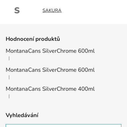
S
SAKURA
Z
á
Hodnocení produktů
p
a
MontanaCans SilverChrome 600ml
t
|
Hodnocení produktu je 1 z 5 hvězdiček.
í
MontanaCans SilverChrome 600ml
|
Hodnocení produktu je 3 z 5 hvězdiček.
MontanaCans SilverChrome 400ml
|
Hodnocení produktu je 2 z 5 hvězdiček.
Vyhledávání