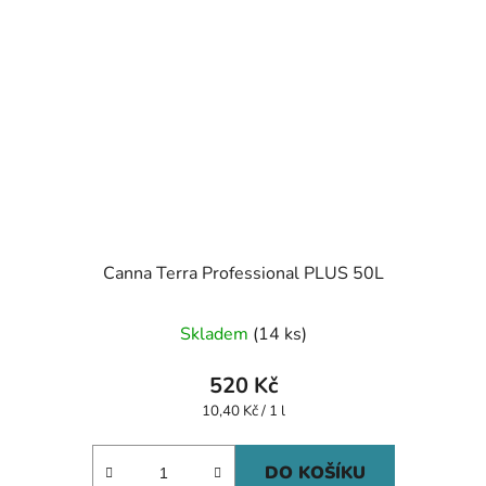
Canna Terra Professional PLUS 50L
Skladem
(14 ks)
520 Kč
Měrná
10,40 Kč / 1 l
cena:
DO KOŠÍKU