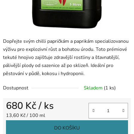
Dopřejte svým chilli papričkám a paprikám specializovanou
výživu pro explozivní růst a bohatou úrodu. Toto prémiové
tekuté hnojivo zajišťuje zdravější rostliny a šťavnatější,
pálivější plody od sazenice až po sklizeň. Ideální pro
pěstování v půdě, kokosu i hydroponii.
Dostupnost
Skladem
(1 ks)
680 Kč
/ ks
Měrná cena:
13,60 Kč / 100 ml
DO KOŠÍKU