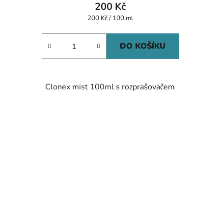
200 Kč
Měrná
200 Kč / 100 ml
cena:
DO KOŠÍKU
Clonex mist 100ml s rozprašovačem