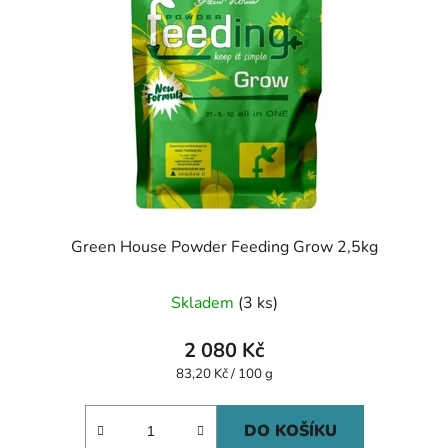
Green House Powder Feeding Grow 2,5kg
Skladem
(3 ks)
2 080 Kč
Měrná
83,20 Kč / 100 g
cena:
DO KOŠÍKU