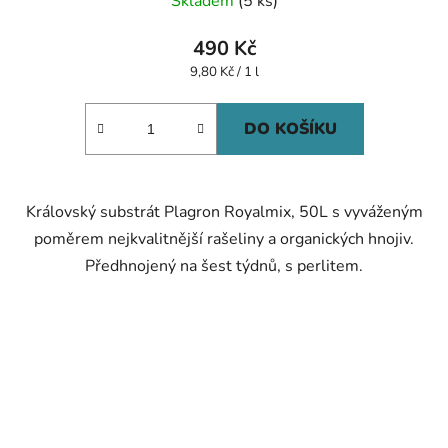
Skladem
(5 ks)
490 Kč
Měrná
9,80 Kč / 1 l
cena:
DO KOŠÍKU
Královský substrát Plagron Royalmix, 50L s vyváženým
poměrem nejkvalitnější rašeliny a organických hnojiv.
Předhnojený na šest týdnů, s perlitem.