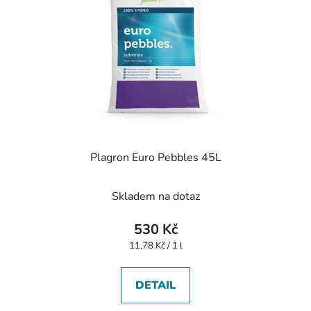
Plagron Euro Pebbles 45L
Skladem na dotaz
530 Kč
Měrná
11,78 Kč / 1 l
cena:
DETAIL