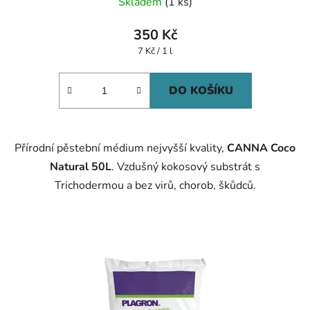
Skladem
(1 ks)
350 Kč
Měrná
7 Kč / 1 l
cena:
DO KOŠÍKU
Přírodní pěstební médium nejvyšší kvality,
CANNA Coco
Natural 50L
. Vzdušný kokosový substrát s
Trichodermou a bez virů, chorob, škůdců.