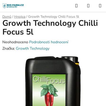
Přejít
Hledat
NÁKUP
na
KOŠÍK
obsah
Domů
/
Hnojiva
/
Growth Technology Chilli Focus 5l
Growth Technology Chilli
Focus 5l
Průměrné
Neohodnoceno
Podrobnosti hodnocení
hodnocení
Značka:
Growth Technology
produktu
je
0,0
z
5
hvězdiček.