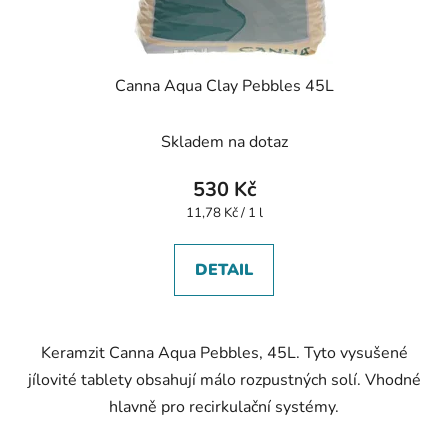
Canna Aqua Clay Pebbles 45L
Skladem na dotaz
530 Kč
Měrná
11,78 Kč / 1 l
cena:
DETAIL
Keramzit Canna Aqua Pebbles, 45L. Tyto vysušené
jílovité tablety obsahují málo rozpustných solí. Vhodné
hlavně pro recirkulační systémy.