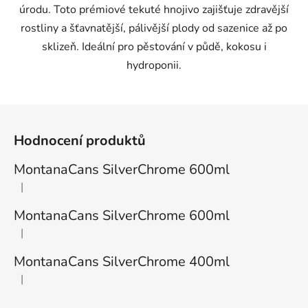
úrodu. Toto prémiové tekuté hnojivo zajišťuje zdravější
rostliny a šťavnatější, pálivější plody od sazenice až po
sklizeň. Ideální pro pěstování v půdě, kokosu i
hydroponii.
Z
á
Hodnocení produktů
p
a
MontanaCans SilverChrome 600ml
t
|
Hodnocení produktu je 1 z 5 hvězdiček.
í
MontanaCans SilverChrome 600ml
|
Hodnocení produktu je 3 z 5 hvězdiček.
MontanaCans SilverChrome 400ml
|
Hodnocení produktu je 2 z 5 hvězdiček.