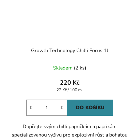
Growth Technology Chilli Focus 1l
Skladem
(2 ks)
220 Kč
Měrná
22 Kč / 100 ml
cena:
DO KOŠÍKU
Dopřejte svým chilli papričkám a paprikám
specializovanou výživu pro explozivní růst a bohatou