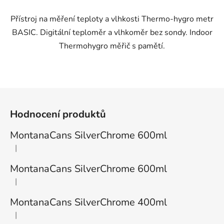
Přístroj na měření teploty a vlhkosti Thermo-hygro metr
BASIC. Digitální teploměr a vlhkoměr bez sondy. Indoor
Thermohygro měřič s pamětí.
Z
á
Hodnocení produktů
p
a
MontanaCans SilverChrome 600ml
t
|
Hodnocení produktu je 1 z 5 hvězdiček.
í
MontanaCans SilverChrome 600ml
|
Hodnocení produktu je 3 z 5 hvězdiček.
MontanaCans SilverChrome 400ml
|
Hodnocení produktu je 2 z 5 hvězdiček.