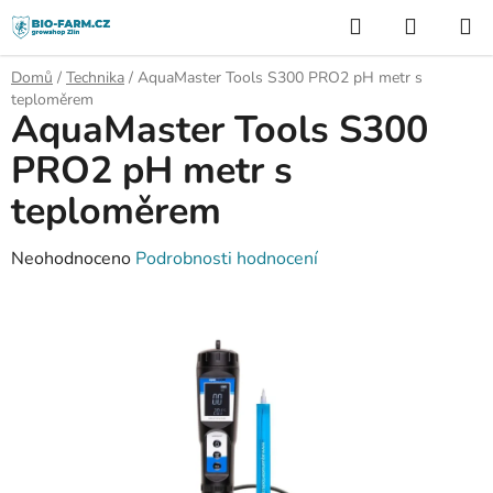
Přejít
Hledat
NÁKUP
na
KOŠÍK
obsah
Domů
/
Technika
/
AquaMaster Tools S300 PRO2 pH metr s
teploměrem
AquaMaster Tools S300
PRO2 pH metr s
teploměrem
Průměrné
Neohodnoceno
Podrobnosti hodnocení
hodnocení
produktu
je
0,0
z
5
hvězdiček.