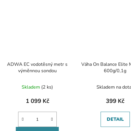
ADWA EC vodotěsný metr s
Váha On Balance Elite 
výměnnou sondou
600g/0,1g
Skladem
(2 ks)
Skladem na dot
1 099 Kč
399 Kč
DETAIL