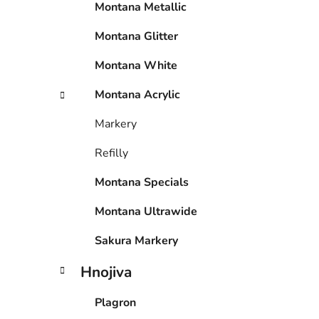
Montana Metallic
í
p
Montana Glitter
a
n
Montana White
e
Montana Acrylic
l
Markery
Refilly
Montana Specials
Montana Ultrawide
Sakura Markery
Hnojiva
Plagron