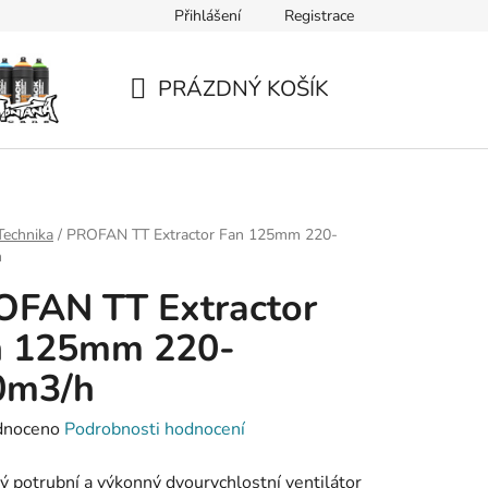
Přihlášení
Registrace
PRÁZDNÝ KOŠÍK
NÁKUPNÍ
KOŠÍK
Technika
/
PROFAN TT Extractor Fan 125mm 220-
h
OFAN TT Extractor
n 125mm 220-
0m3/h
né
dnoceno
Podrobnosti hodnocení
ení
ý potrubní a výkonný dvourychlostní ventilátor
tu