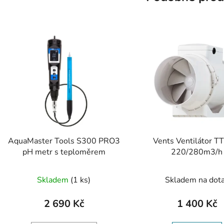
AquaMaster Tools S300 PRO3
Vents Ventilátor T
pH metr s teploměrem
220/280m3/h
Skladem
(1 ks)
Skladem na dot
2 690 Kč
1 400 Kč