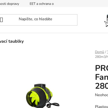
osti dopravy
EET a ochrana osobních údajů
Mapa
ací taublky
Domů
/
280m3/
PR
Fa
28
Průměr
Neoho
hodnoc
Plastov
produk