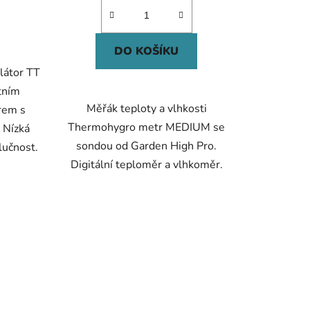
DO KOŠÍKU
ilátor TT
tním
Měřák teploty a vlhkosti
rem s
Thermohygro metr MEDIUM se
 Nízká
sondou od Garden High Pro.
lučnost.
Digitální teploměr a vlhkoměr.