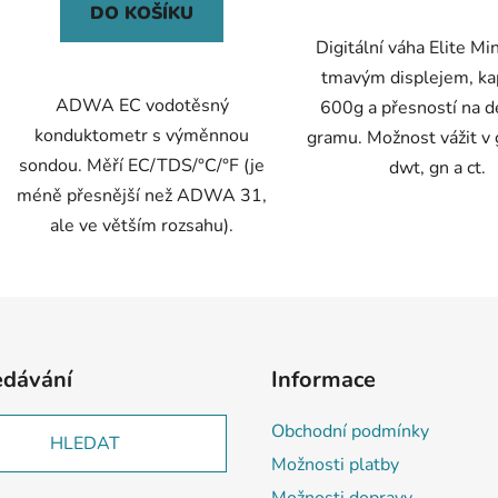
DO KOŠÍKU
Digitální váha Elite Mi
tmavým displejem, ka
ADWA EC vodotěsný
600g a přesností na d
konduktometr s výměnnou
gramu. Možnost vážit v g
sondou. Měří EC/TDS/°C/°F (je
dwt, gn a ct.
méně přesnější než ADWA 31,
ale ve větším rozsahu).
edávání
Informace
Obchodní podmínky
HLEDAT
Možnosti platby
Možnosti dopravy