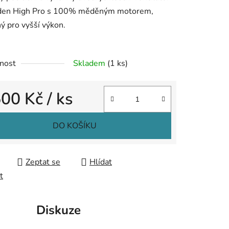
den High Pro s 100% měděným motorem,
ý pro vyšší výkon.
nost
Skladem
(1 ks)
ek.
500 Kč
/ ks
 cena:
DO KOŠÍKU
Zeptat se
Hlídat
t
Diskuze