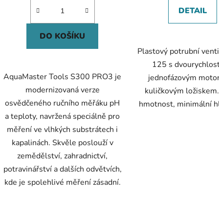
DETAIL
DO KOŠÍKU
Plastový potrubní vent
125 s dvourychlos
AquaMaster Tools S300 PRO3 je
jednofázovým moto
modernizovaná verze
kuličkovým ložiskem.
osvědčeného ručního měřáku pH
hmotnost, minimální h
a teploty, navržená speciálně pro
měření ve vlhkých substrátech i
kapalinách. Skvěle poslouží v
zemědělství, zahradnictví,
potravinářství a dalších odvětvích,
kde je spolehlivé měření zásadní.