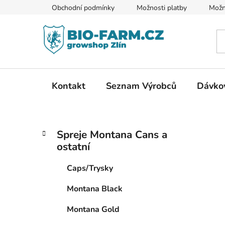
Přejít
Obchodní podmínky
Možnosti platby
Možn
na
obsah
Kontakt
Seznam Výrobců
Dávkov
P
K
Přeskočit
Spreje Montana Cans a
a
kategorie
o
ostatní
t
s
e
t
Caps/Trysky
g
r
o
Montana Black
a
r
i
n
Montana Gold
e
n