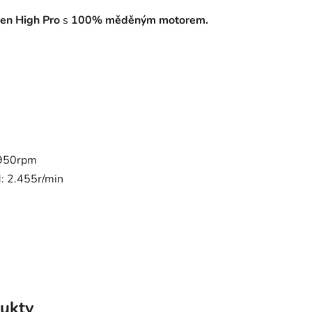
en High Pro
s
100%
měděným motorem.
1950rpm
: 2.455r/min
ukty