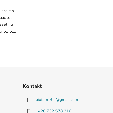
niscale s
pacitou
esetinu
, oz, ozt,
Kontakt
biofarmzlin
@
gmail.com
+420 732 578 316