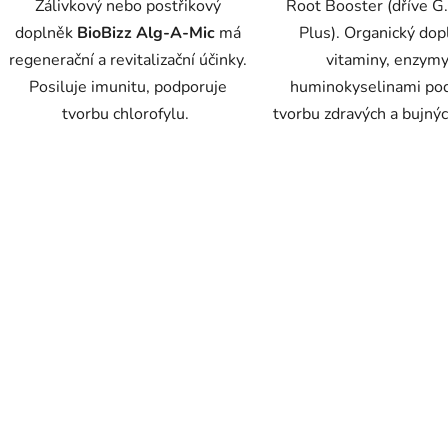
Zálivkový nebo postřikový
Root Booster (dříve G
doplněk
BioBizz Alg-A-Mic
má
Plus). Organický dop
regenerační a revitalizační účinky.
vitaminy, enzymy
Posiluje imunitu, podporuje
huminokyselinami po
tvorbu chlorofylu.
tvorbu zdravých a bujný