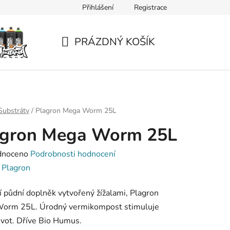
Přihlášení
Registrace
PRÁZDNÝ KOŠÍK
NÁKUPNÍ
KOŠÍK
Substráty
/
Plagron Mega Worm 25L
agron Mega Worm 25L
né
dnoceno
Podrobnosti hodnocení
ení
:
Plagron
tu
í půdní doplněk vytvořený žížalami, Plagron
orm 25L. Úrodný vermikompost stimuluje
ivot. Dříve Bio Humus.