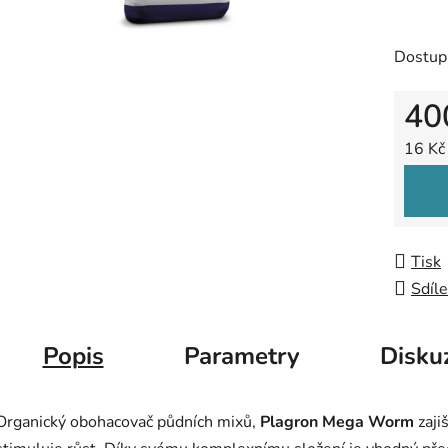
5
hvězdič
Dostup
40
Měrná
16 Kč 
Tisk
Sdíle
Popis
Parametry
Disku
Organický obohacovač půdních mixů,
Plagron Mega Worm
zaji