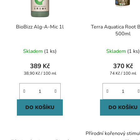
BioBizz Alg-A-Mic 1l
Terra Aquatica Root 
500ml
Skladem
(1 ks)
Skladem
(1 ks)
389 Kč
370 Kč
Měrná
Měrná
38,90 Kč / 100 ml
74 Kč / 100 ml
cena:
cena:
DO KOŠÍKU
DO KOŠÍKU
Přírodní kořenový stimu