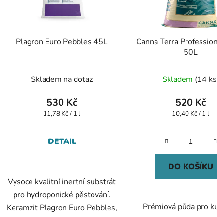
Plagron Euro Pebbles 45L
Canna Terra Professio
50L
Skladem na dotaz
Skladem
(14 ks
530 Kč
520 Kč
Měrná
Měrná
11,78 Kč / 1 l
10,40 Kč / 1 l
cena:
cena:
DETAIL
DO KOŠÍKU
Vysoce kvalitní inertní substrát
pro hydroponické pěstování.
Prémiová půda pro ku
Keramzit Plagron Euro Pebbles,