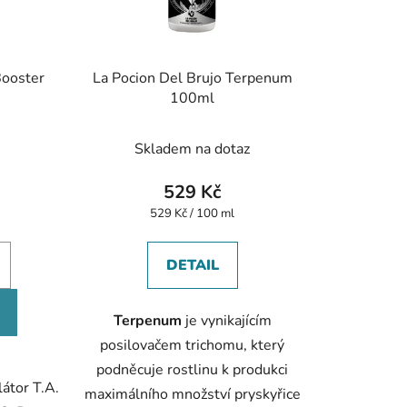
Booster
La Pocion Del Brujo Terpenum
100ml
Skladem na dotaz
529 Kč
Měrná
529 Kč / 100 ml
cena:
DETAIL
Terpenum
je vynikajícím
posilovačem trichomu, který
podněcuje rostlinu k produkci
látor T.A.
maximálního množství pryskyřice