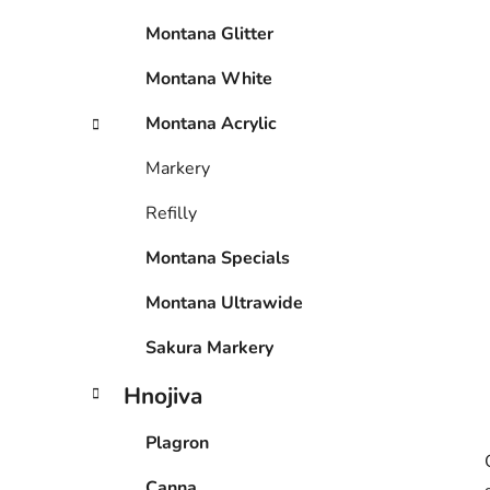
p
Montana Glitter
a
n
Montana White
e
Montana Acrylic
l
Markery
Refilly
Montana Specials
Montana Ultrawide
Sakura Markery
Hnojiva
Plagron
Canna