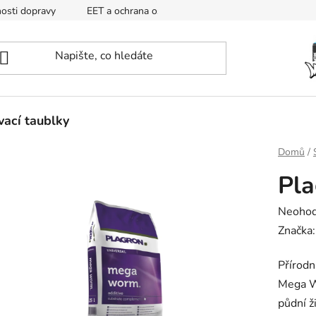
osti dopravy
EET a ochrana osobních údajů
Mapa
ací taublky
Domů
/
Pl
Průměr
Neoho
hodnoc
Značka
produk
Přírodn
je
Mega W
0,0
půdní ž
z