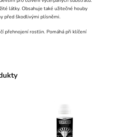
devším pro oživení vyčerpaných substrátů.
žité látky. Obsahuje také užitečné houby
ny před škodlivými plísněmi.
í přehnojení rostlin. Pomáhá při klíčení
odukty