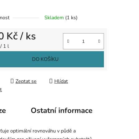
ek.
nost
Skladem
(1 ks)
0 Kč
/ ks
 cena:
/ 1 l
DO KOŠÍKU
Zeptat se
Hlídat
t
ze
Ostatní informace
šťuje optimální rovnováhu v půdě a