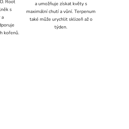
.O. Root
a umožňuje získat květy s
lněk s
maximální chutí a vůní. Terpenum
 a
také může urychlit sklizeň až o
dporuje
týden.
ch kořenů.