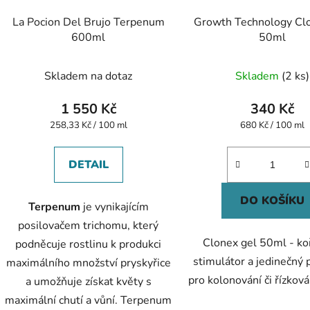
La Pocion Del Brujo Terpenum
Growth Technology Cl
600ml
50ml
Skladem na dotaz
Skladem
(2 ks)
1 550 Kč
340 Kč
Měrná
Měrná
258,33 Kč / 100 ml
680 Kč / 100 ml
cena:
cena:
DETAIL
DO KOŠÍKU
Terpenum
je vynikajícím
posilovačem trichomu, který
Clonex gel 50ml - k
podněcuje rostlinu k produkci
stimulátor a jedinečný 
maximálního množství pryskyřice
pro kolonování či řízkován
a umožňuje získat květy s
maximální chutí a vůní. Terpenum