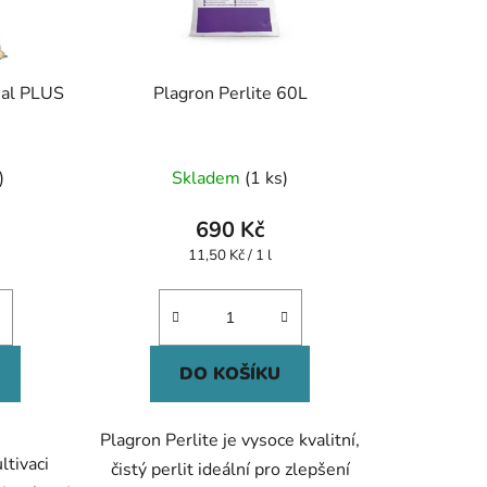
nal PLUS
Plagron Perlite 60L
)
Skladem
(1 ks)
690 Kč
Měrná
11,50 Kč / 1 l
cena:
DO KOŠÍKU
Plagron Perlite je vysoce kvalitní,
ltivaci
čistý perlit ideální pro zlepšení