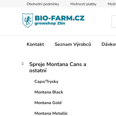
Přejít
Obchodní podmínky
Možnosti platby
Možn
na
obsah
Kontakt
Seznam Výrobců
Dávkov
P
K
Přeskočit
Spreje Montana Cans a
a
kategorie
o
ostatní
t
s
e
t
Caps/Trysky
g
r
o
Montana Black
a
r
i
n
Montana Gold
e
n
Montana Metallic
í