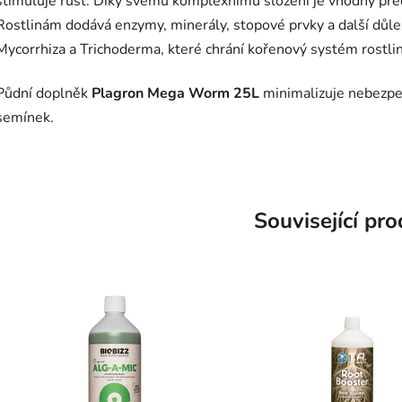
stimuluje růst. Díky svému komplexnímu složení je vhodný pře
Rostlinám dodává enzymy, minerály, stopové prvky a další důle
Mycorrhiza a Trichoderma, které chrání kořenový systém rostli
Půdní doplněk
Plagron Mega Worm 25L
minimalizuje nebezpeč
semínek.
Související pr