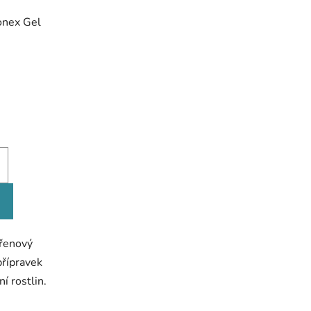
onex Gel
ořenový
přípravek
í rostlin.