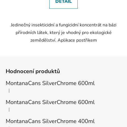
DETAIL
Jedinečný insekticidní a fungicidní koncentrát na bázi
přírodních látek, který je vhodný pro ekologické
zemědělství. Aplikace postřikem
Z
á
Hodnocení produktů
p
a
MontanaCans SilverChrome 600ml
t
|
Hodnocení produktu je 1 z 5 hvězdiček.
í
MontanaCans SilverChrome 600ml
|
Hodnocení produktu je 3 z 5 hvězdiček.
MontanaCans SilverChrome 400ml