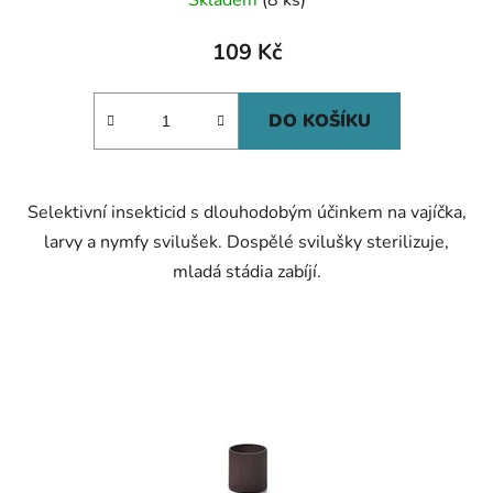
Skladem
(8 ks)
109 Kč
DO KOŠÍKU
Selektivní insekticid s dlouhodobým účinkem na vajíčka,
larvy a nymfy svilušek. Dospělé svilušky sterilizuje,
mladá stádia zabíjí.