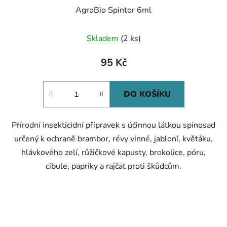
AgroBio Spintor 6ml
Skladem
(2 ks)
95 Kč
DO KOŠÍKU
Přírodní insekticidní přípravek s účinnou látkou spinosad
určený k ochraně brambor, révy vinné, jabloní, květáku,
hlávkového zelí, růžičkové kapusty, brokolice, póru,
cibule, papriky a rajčat proti škůdcům.