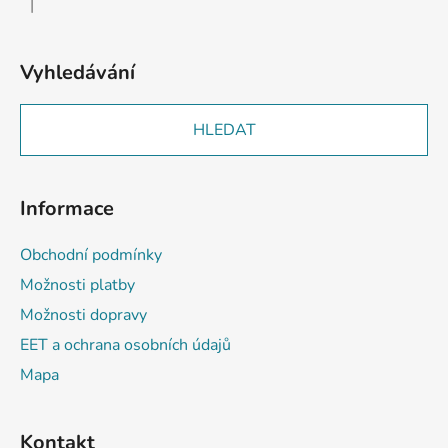
|
Hodnocení produktu je 2 z 5 hvězdiček.
Vyhledávání
HLEDAT
Informace
Obchodní podmínky
Možnosti platby
Možnosti dopravy
EET a ochrana osobních údajů
Mapa
Kontakt