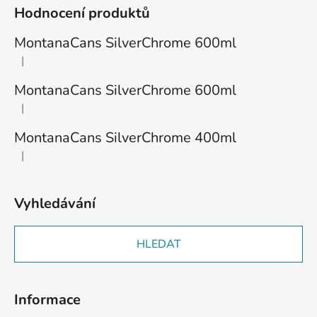
á
Hodnocení produktů
p
a
MontanaCans SilverChrome 600ml
t
|
Hodnocení produktu je 1 z 5 hvězdiček.
í
MontanaCans SilverChrome 600ml
|
Hodnocení produktu je 3 z 5 hvězdiček.
MontanaCans SilverChrome 400ml
|
Hodnocení produktu je 2 z 5 hvězdiček.
Vyhledávání
HLEDAT
Informace