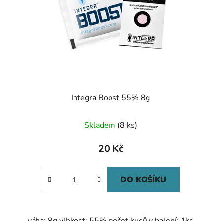
Integra Boost 55% 8g
Skladem
(8 ks)
20 Kč
DO KOŠÍKU
váha: 8g vlhkost: 55% počet kusů v balení: 1ks