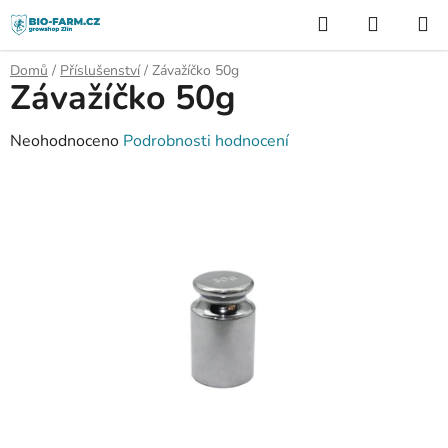
Přejít
Hledat
NÁKUP
na
KOŠÍK
obsah
Domů
/
Příslušenství
/
Závažíčko 50g
Závažíčko 50g
Průměrné
Neohodnoceno
Podrobnosti hodnocení
hodnocení
produktu
je
0,0
z
5
hvězdiček.