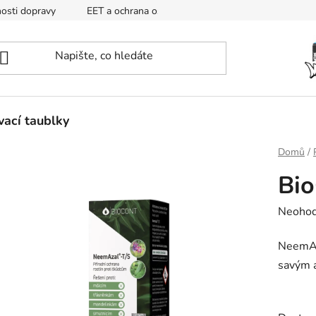
osti dopravy
EET a ochrana osobních údajů
Mapa
ací taublky
Domů
/
Bi
Průměr
Neoho
hodnoc
NeemAza
produk
savým 
je
0,0
z