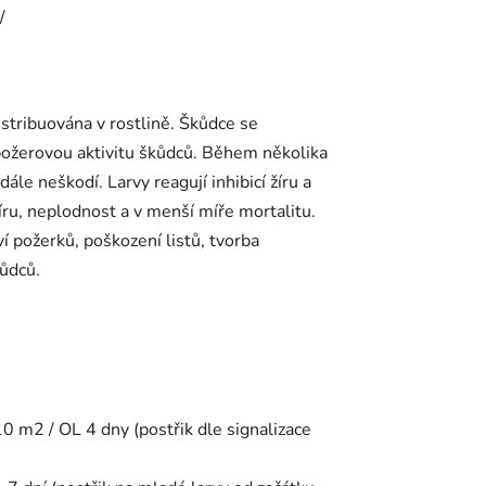
/
istribuována v rostlině. Škůdce se
žerovou aktivitu škůdců. Během několika
dále neškodí. Larvy reagují inhibicí žíru a
žíru, neplodnost a v menší míře mortalitu.
í požerků, poškození listů, tvorba
ůdců.
0 m2 / OL 4 dny (postřik dle signalizace