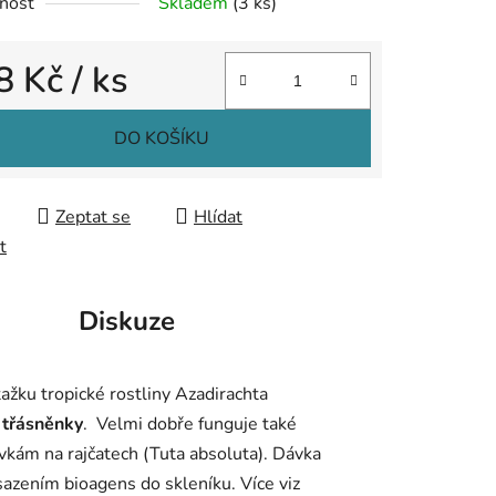
nost
Skladem
(3 ks)
ek.
8 Kč
/ ks
 cena:
DO KOŠÍKU
Zeptat se
Hlídat
t
Diskuze
tažku tropické rostliny Azadirachta
 třásněnky
. Velmi dobře funguje také
vkám na rajčatech (Tuta absoluta). Dávka
asazením bioagens do skleníku. Více viz