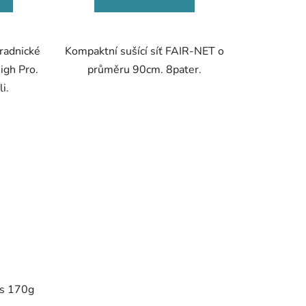
radnické
Kompaktní sušící síť FAIR-NET o
gh Pro.
průměru 90cm. 8pater.
i.
cs 170g