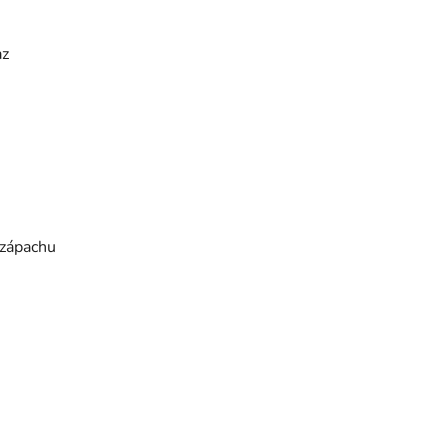
az
 zápachu