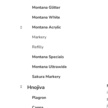
p
Montana Glitter
a
n
Montana White
e
Montana Acrylic
l
Markery
Refilly
Montana Specials
Montana Ultrawide
Sakura Markery
Hnojiva
Plagron
Canna