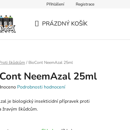
Přihlášení
Registrace
PRÁZDNÝ KOŠÍK
NÁKUPNÍ
KOŠÍK
Proti škůdcům
/
BioCont NeemAzal 25ml
oCont NeemAzal 25ml
né
dnoceno
Podrobnosti hodnocení
ení
l je biologický insekticidní přípravek proti
tu
a žravým škůdcům.