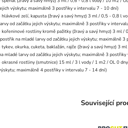
- špenát (žravý a savý hmyz) 3 ml / 0,6 - 0,8 l vody / 10 m2 / O
jejich výskytu; maximálně 3 postřiky v intervalu 7 - 10 dní)
- hlávkové zelí, kapusta (žravý a savý hmyz) 3 ml / 0,5 - 0,8 l 
larvy od začátku jejich výskytu; maximálně 3 postřiky v interval
- kořeninové rostliny kromě pažitky (žravý a savý hmyz) 3 ml / 0
(postřik na mladé larvy od začátku jejich výskytu; maximálně 3 p
- tykev, okurka, cuketa, baklažán, rajče (žravý a savý hmyz) 3 ml
na mladé larvy od začátku jejich výskytu; maximálně 3 postřiky v
- okrasné rostliny (smutnice) 15 ml / 3 l vody / 1 m2 / OL 0 dny
výskytu; maximálně 4 postřiky v intervalu 7 - 14 dní)
Související pr