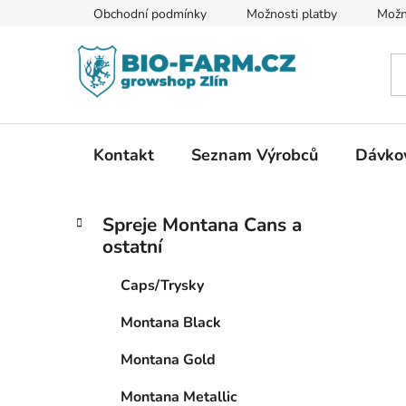
Přejít
Obchodní podmínky
Možnosti platby
Možn
na
obsah
Kontakt
Seznam Výrobců
Dávkov
P
K
Přeskočit
Spreje Montana Cans a
a
kategorie
o
ostatní
t
s
e
t
Caps/Trysky
g
r
o
Montana Black
a
r
i
n
Montana Gold
e
n
Montana Metallic
í