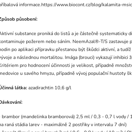
příbalová informace.https://www.biocont.cz/blog/kalamita-msic
Způsob působení:
Aktivní substance proniká do listů a je částečně systematicky d
kontaminuje požerem nebo sáním. NeemAzal®-T/S zastavuje po
hodin po aplikaci přípravku přestanou být škůdci aktivní, a tudíž 
vývoje a následnou mortalitou. Imága (brouci) vykazují inhibici 
Kritériem pro hodnocení účinnosti je velikost, případně množstv
medovice u savého hmyzu, případně vývoj populační hustoty šk
Účinná látka:
azadirachtin 10,6 g/l
Dávkování:
- brambor (mandelinka bramborová) 2,5 ml / 0,3 - 0,7 l vody / 1
na raná stádia larev - maximálně 2 postřiky v intervalu 7 dní)