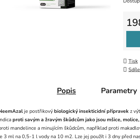
Dostup
5
hvězdič
19
Měrná
Tisk
Sdíle
Popis
Parametry
NeemAzal
je postřikový
biologický insekticidní přípravek
z vý
indica
proti savým a žravým škůdcům jako jsou mšice, molice,
proti mandelince a minujícím škůdcům, například proti makadlo
je 3 ml na 0,5-1 l vody na 10 m2. Lze jej použít i 3 dny před n