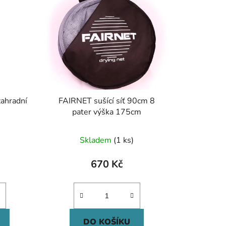
ahradní
FAIRNET sušící síť 90cm 8
pater výška 175cm
Skladem
(1 ks)
670 Kč
DO KOŠÍKU