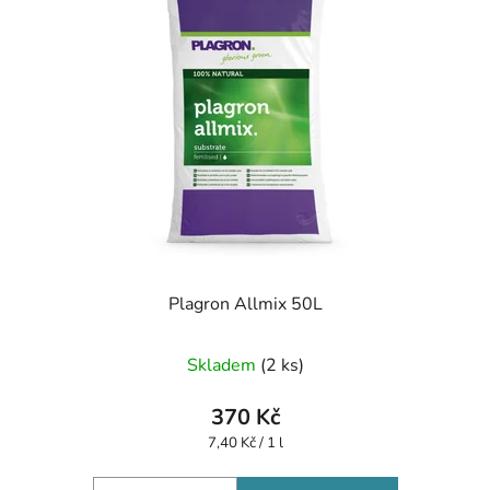
Plagron Allmix 50L
Skladem
(2 ks)
370 Kč
Měrná
7,40 Kč / 1 l
cena: