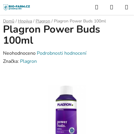
Přejít
Hledat
NÁKUP
na
KOŠÍK
obsah
Domů
/
Hnojiva
/
Plagron
/
Plagron Power Buds 100ml
Plagron Power Buds
100ml
Průměrné
Neohodnoceno
Podrobnosti hodnocení
hodnocení
Značka:
Plagron
produktu
je
0,0
z
5
hvězdiček.