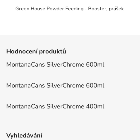
Green House Powder Feeding - Booster, prášek.
Z
á
Hodnocení produktů
p
a
MontanaCans SilverChrome 600ml
t
|
Hodnocení produktu je 1 z 5 hvězdiček.
í
MontanaCans SilverChrome 600ml
|
Hodnocení produktu je 3 z 5 hvězdiček.
MontanaCans SilverChrome 400ml
|
Hodnocení produktu je 2 z 5 hvězdiček.
Vyhledávání