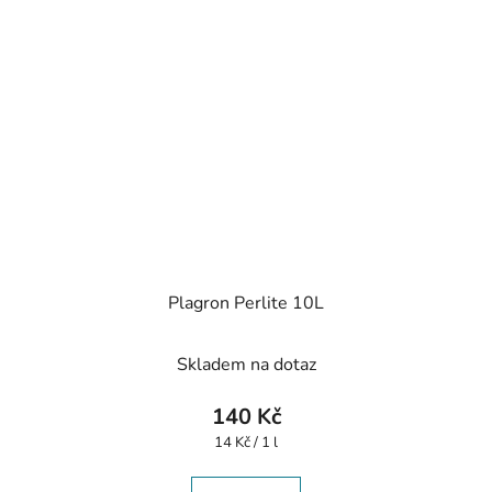
Plagron Perlite 10L
Skladem na dotaz
140 Kč
Měrná
14 Kč / 1 l
cena: