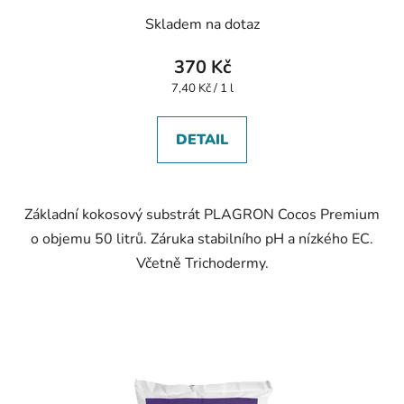
Skladem na dotaz
370 Kč
Měrná
7,40 Kč / 1 l
cena:
DETAIL
Základní kokosový substrát PLAGRON Cocos Premium
o objemu 50 litrů. Záruka stabilního pH a nízkého EC.
Včetně Trichodermy.