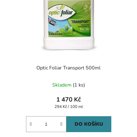
Optic Foliar Transport 500ml
Skladem
(1 ks)
1 470 Kč
Měrná
294 Kč / 100 ml
cena:
DO KOŠÍKU