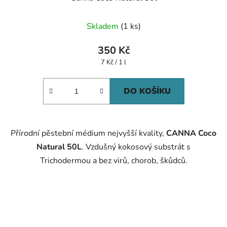
Skladem
(1 ks)
350 Kč
Měrná
7 Kč / 1 l
cena:
DO KOŠÍKU
Přírodní pěstební médium nejvyšší kvality,
CANNA Coco
Natural 50L
. Vzdušný kokosový substrát s
Trichodermou a bez virů, chorob, škůdců.