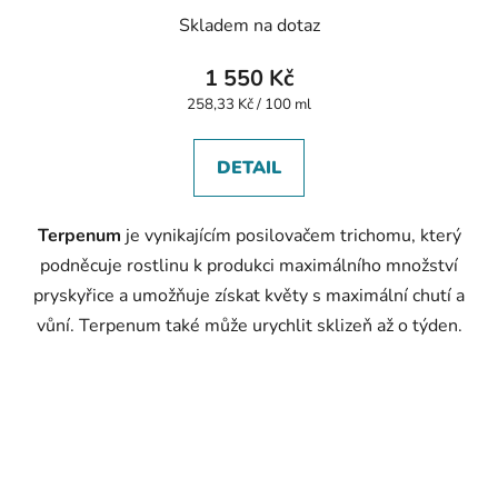
Skladem na dotaz
1 550 Kč
Měrná
258,33 Kč / 100 ml
cena:
DETAIL
Terpenum
je vynikajícím posilovačem trichomu, který
podněcuje rostlinu k produkci maximálního množství
pryskyřice a umožňuje získat květy s maximální chutí a
vůní. Terpenum také může urychlit sklizeň až o týden.