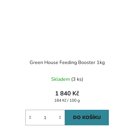
Green House Feeding Booster 1kg
Skladem
(3 ks)
1 840 Kč
Měrná
184 Kč / 100 g
cena:
DO KOŠÍKU