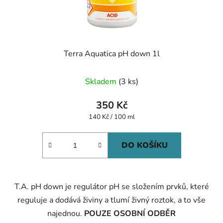
Terra Aquatica pH down 1l
Skladem
(3 ks)
350 Kč
Měrná
140 Kč / 100 ml
cena:
DO KOŠÍKU
T.A. pH down je regulátor pH se složením prvků, které
reguluje a dodává živiny a tlumí živný roztok, a to vše
najednou.
POUZE OSOBNÍ ODBĚR