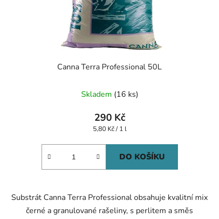
Canna Terra Professional 50L
Skladem
(16 ks)
290 Kč
Měrná
5,80 Kč / 1 l
cena:
DO KOŠÍKU
Substrát Canna Terra Professional obsahuje kvalitní mix
černé a granulované rašeliny, s perlitem a směs