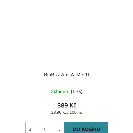
BioBizz Alg-A-Mic 1l
Skladem
(1 ks)
389 Kč
Měrná
38,90 Kč / 100 ml
cena:
DO KOŠÍKU