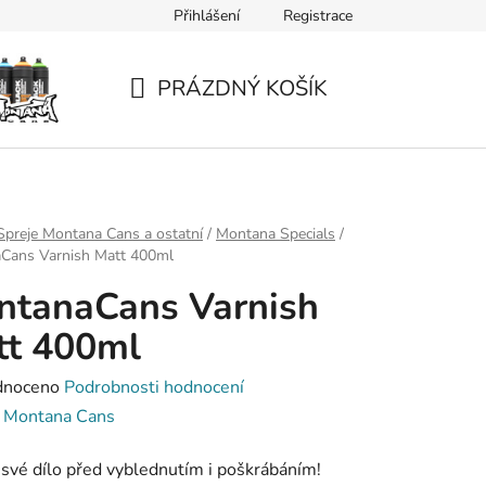
Přihlášení
Registrace
PRÁZDNÝ KOŠÍK
NÁKUPNÍ
KOŠÍK
Spreje Montana Cans a ostatní
/
Montana Specials
/
Cans Varnish Matt 400ml
ntanaCans Varnish
tt 400ml
né
dnoceno
Podrobnosti hodnocení
ení
:
Montana Cans
tu
své dílo před vyblednutím i poškrábáním!