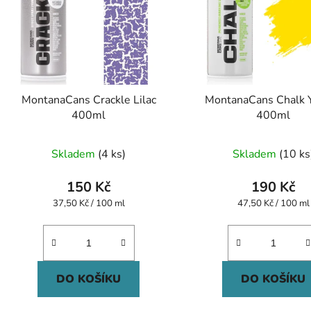
MontanaCans Crackle Lilac
MontanaCans Chalk 
400ml
400ml
Skladem
(4 ks)
Skladem
(10 ks
150 Kč
190 Kč
Měrná
Měrná
37,50 Kč / 100 ml
47,50 Kč / 100 ml
cena:
cena:
DO KOŠÍKU
DO KOŠÍKU