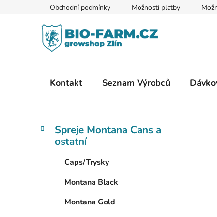
Přejít
Obchodní podmínky
Možnosti platby
Možn
na
obsah
Kontakt
Seznam Výrobců
Dávkov
P
K
Přeskočit
Spreje Montana Cans a
a
kategorie
o
ostatní
t
s
e
t
Caps/Trysky
g
r
o
Montana Black
a
r
i
n
Montana Gold
e
n