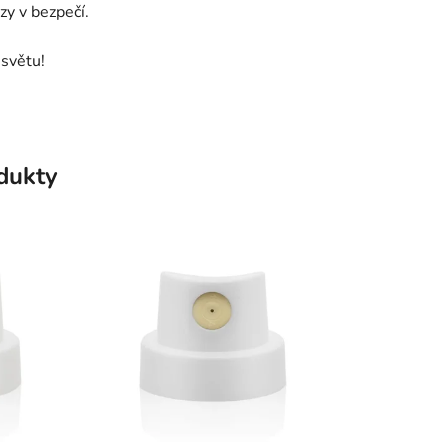
zy v bezpečí.
 světu!
odukty