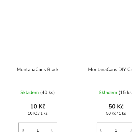
MontanaCans Black
MontanaCans DIY Ca
Průměr
Skladem
(40 ks)
Skladem
(15 ks
hodnoc
produk
10 Kč
50 Kč
je
Měrná
Měrná
10 Kč / 1 ks
50 Kč / 1 ks
cena:
cena:
5,0
z