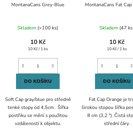
MontanaCans Grey-Blue
MontanaCans Fat Cap
Skladem
(>100 ks)
Skladem
(47 ks
10 Kč
10 Kč
Měrná
Měrná
10 Kč / 1 ks
10 Kč / 1 ks
cena:
cena:
DO KOŠÍKU
DO KOŠÍKU
Soft Cap gray/blue pro středně
Fat Cap Orange je tr
tenké stopy od 4,5cm . Šířka
širokou stopou šířka pos
postřiku se mění s použitou
8 cm (3,2 "). Čistá st
vzdáleností k objektu.
střední čáry.