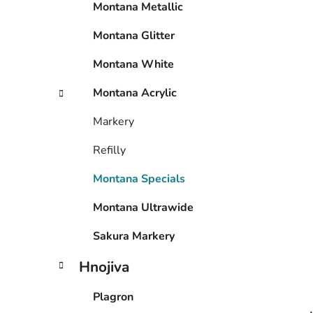
Montana Metallic
í
p
Montana Glitter
a
n
Montana White
e
Montana Acrylic
l
Markery
Refilly
Montana Specials
Montana Ultrawide
Sakura Markery
Hnojiva
Plagron