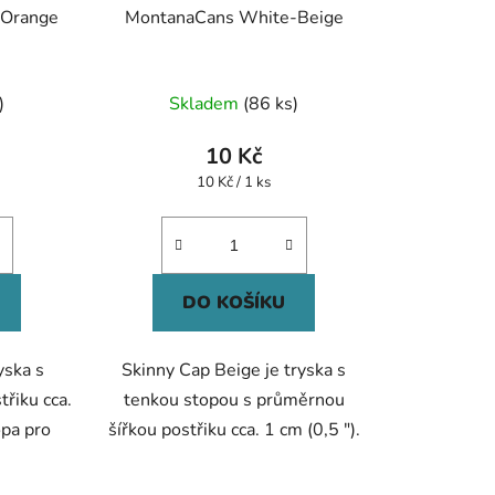
 Orange
MontanaCans White-Beige
Průměrné
)
Skladem
(86 ks)
hodnocení
produktu
10 Kč
je
Měrná
10 Kč / 1 ks
cena:
5,0
z
5
hvězdiček.
DO KOŠÍKU
yska s
Skinny Cap Beige je tryska s
třiku cca.
tenkou stopou s průměrnou
opa pro
šířkou postřiku cca. 1 cm (0,5 ").