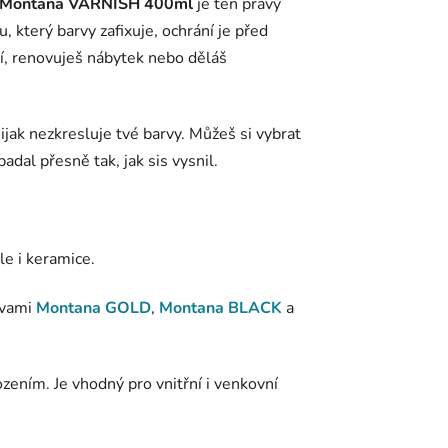
Montana VARNISH 400ml
je ten pravý
, který barvy zafixuje, ochrání je před
ění, renovuješ nábytek nebo děláš
nijak nezkresluje tvé barvy. Můžeš si vybrat
adal přesně tak, jak sis vysnil.
le i keramice.
rvami
Montana GOLD
,
Montana BLACK
a
ením. Je vhodný pro vnitřní i venkovní