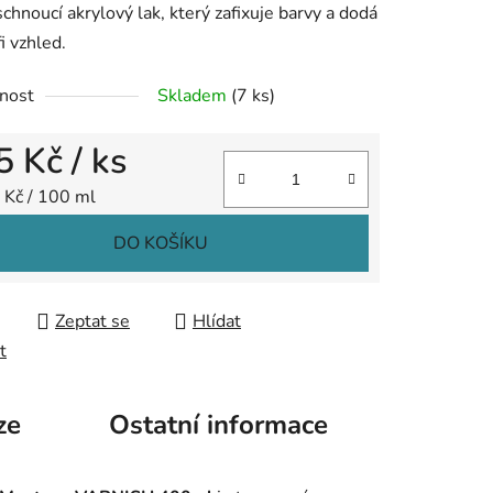
chnoucí akrylový lak, který zafixuje barvy a dodá
i vzhled.
nost
Skladem
(7 ks)
ek.
5 Kč
/ ks
 cena:
 Kč / 100 ml
DO KOŠÍKU
Zeptat se
Hlídat
t
ze
Ostatní informace