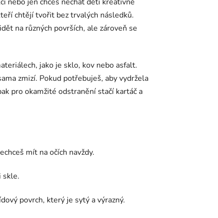
i nebo jen chceš nechat děti kreativně
teří chtějí tvořit bez trvalých následků.
idět na různých površích, ale zároveň se
eriálech, jako je sklo, kov nebo asfalt.
) sama zmizí. Pokud potřebuješ, aby vydržela
ak pro okamžité odstranění stačí kartáč a
echceš mít na očích navždy.
 skle.
dový povrch, který je sytý a výrazný.