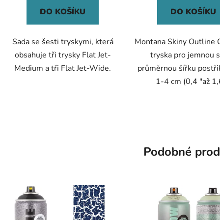
hvězdiček.
hvězdič
DO KOŠÍKU
DO KOŠÍKU
Sada se šesti tryskymi, která
Montana Skiny Outline 
obsahuje tři trysky Flat Jet-
tryska pro jemnou 
Medium a tři Flat Jet-Wide.
průměrnou šířku postři
1-4 cm (0,4 "až 1,
Podobné prod