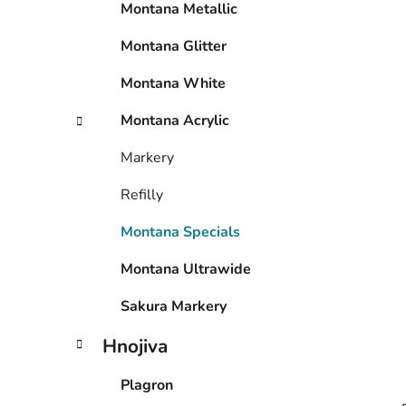
Montana Metallic
í
p
Montana Glitter
a
n
Montana White
e
Montana Acrylic
l
Markery
Refilly
Montana Specials
Montana Ultrawide
Sakura Markery
Hnojiva
Plagron