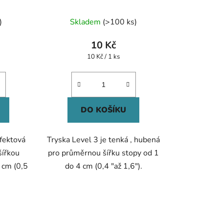
né
)
Skladem
(>100 ks)
ení
tu
10 Kč
Měrná
10 Kč / 1 ks
cena:
ek.
DO KOŠÍKU
efektová
Tryska Level 3 je tenká , hubená
šířkou
pro průměrnou šířku stopy od 1
8 cm (0,5
do 4 cm (0,4 "až 1,6").