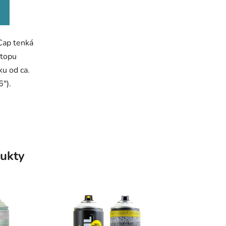
ek.
Cap tenká
stopu
ku od ca.
6").
ukty