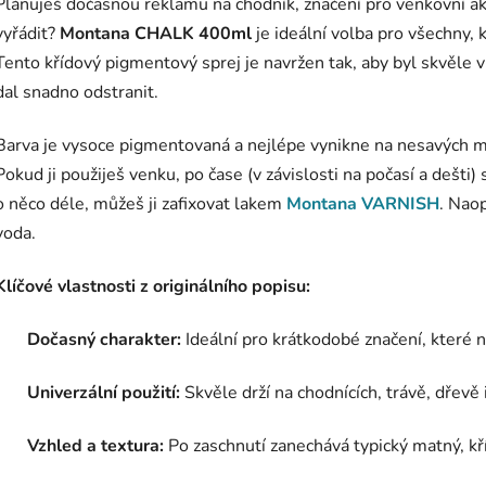
Plánuješ dočasnou reklamu na chodník, značení pro venkovní akc
vyřádit?
Montana CHALK 400ml
je ideální volba pro všechny, k
Tento křídový pigmentový sprej je navržen tak, aby byl skvěle v
dal snadno odstranit.
Barva je vysoce pigmentovaná a nejlépe vynikne na nesavých mat
Pokud ji použiješ venku, po čase (v závislosti na počasí a dešti
o něco déle, můžeš ji zafixovat lakem
Montana VARNISH
. Naop
voda.
Klíčové vlastnosti z originálního popisu:
Dočasný charakter:
Ideální pro krátkodobé značení, které n
Univerzální použití:
Skvěle drží na chodnících, trávě, dřevě i
Vzhled a textura:
Po zaschnutí zanechává typický matný, kří