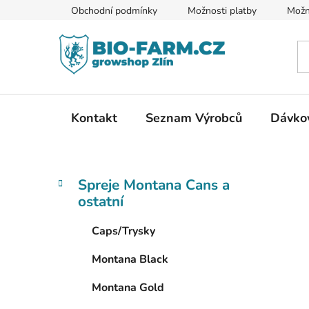
Přejít
Obchodní podmínky
Možnosti platby
Možn
na
obsah
Kontakt
Seznam Výrobců
Dávkov
P
K
Přeskočit
Spreje Montana Cans a
a
kategorie
o
ostatní
t
s
e
t
Caps/Trysky
g
r
o
Montana Black
a
r
i
n
Montana Gold
e
n