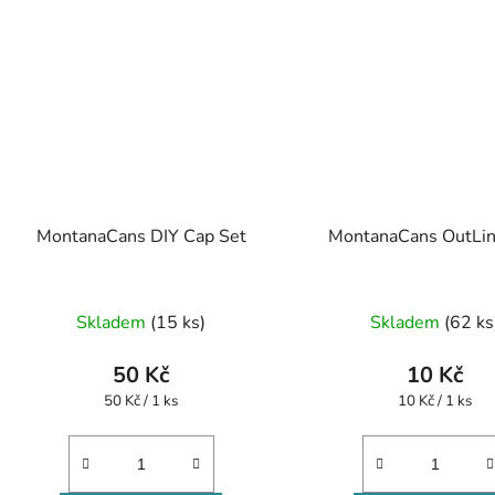
MontanaCans DIY Cap Set
MontanaCans OutLi
Průměrné
Průměr
Skladem
(15 ks)
Skladem
(62 ks
hodnocení
hodnoc
produktu
produk
50 Kč
10 Kč
je
je
Měrná
Měrná
50 Kč / 1 ks
10 Kč / 1 ks
cena:
cena:
5,0
5,0
z
z
5
5