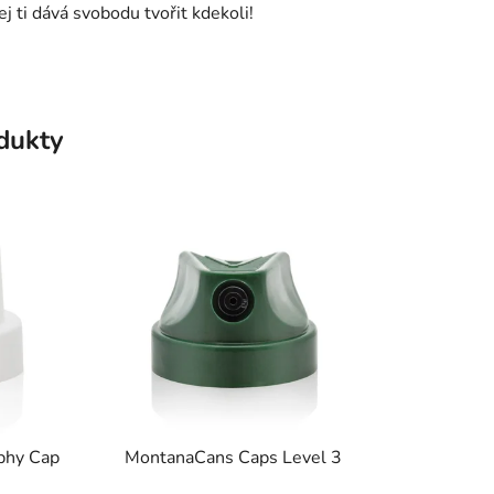
j ti dává svobodu tvořit kdekoli!
odukty
phy Cap
MontanaCans Caps Level 3