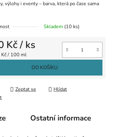
y, výlohy i eventy – barva, která po čase sama
nost
Skladem
(10 ks)
ek.
0 Kč
/ ks
 cena:
 Kč / 100 ml
DO KOŠÍKU
Zeptat se
Hlídat
t
ze
Ostatní informace