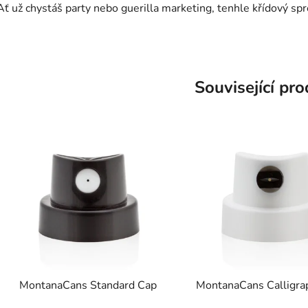
Ať už chystáš party nebo guerilla marketing, tenhle křídový spre
Související pr
MontanaCans Standard Cap
MontanaCans Calligra