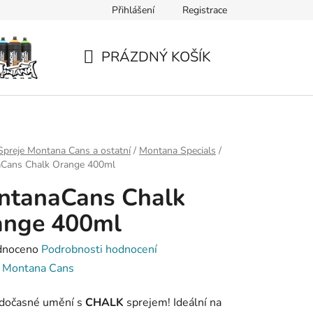
Přihlášení
Registrace
PRÁZDNÝ KOŠÍK
NÁKUPNÍ
KOŠÍK
Spreje Montana Cans a ostatní
/
Montana Specials
/
Cans Chalk Orange 400ml
ntanaCans Chalk
ange 400ml
né
dnoceno
Podrobnosti hodnocení
ení
:
Montana Cans
tu
 dočasné umění s
CHALK
sprejem! Ideální na