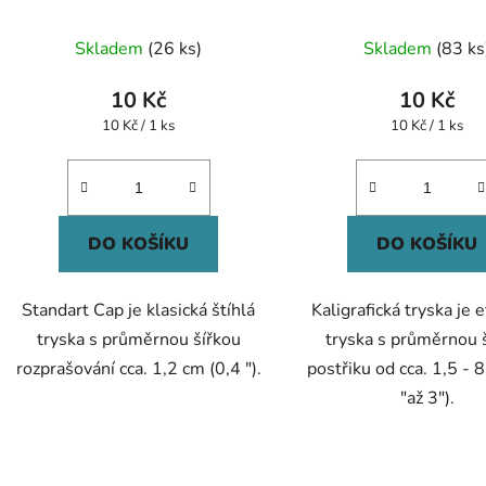
Průměr
Skladem
(26 ks)
Skladem
(83 ks
hodnoc
produk
10 Kč
10 Kč
je
Měrná
Měrná
10 Kč / 1 ks
10 Kč / 1 ks
cena:
cena:
5,0
z
5
hvězdič
DO KOŠÍKU
DO KOŠÍKU
Standart Cap je klasická štíhlá
Kaligrafická tryska je 
tryska s průměrnou šířkou
tryska s průměrnou 
rozprašování cca. 1,2 cm (0,4 ").
postřiku od cca. 1,5 - 
"až 3").