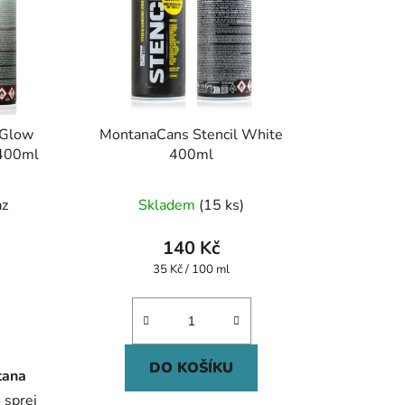
tGlow
MontanaCans Stencil White
 400ml
400ml
az
Skladem
(15 ks)
140 Kč
Měrná
35 Kč / 100 ml
cena:
DO KOŠÍKU
tana
 sprej