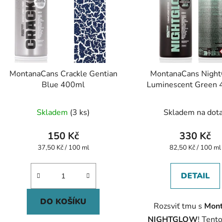
MontanaCans Crackle Gentian
MontanaCans Nigh
Blue 400ml
Luminescent Green
Skladem
(3 ks)
Skladem na dot
150 Kč
330 Kč
Měrná
Měrná
37,50 Kč / 100 ml
82,50 Kč / 100 ml
cena:
cena:
DETAIL
DO KOŠÍKU
Rozsviť tmu s
Mon
NIGHTGLOW
! Tento