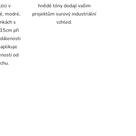
zici v
hnědé tóny dodají vašim
é, modré,
projektům surový industriální
enkách s
vzhled.
d 15cm při
vzdálenosti
aplikuje
enosti od
chu.