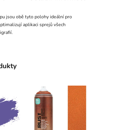
u jsou obě tyto polohy ideální pro
ptimalizují aplikaci sprejů všech
grafií.
odukty