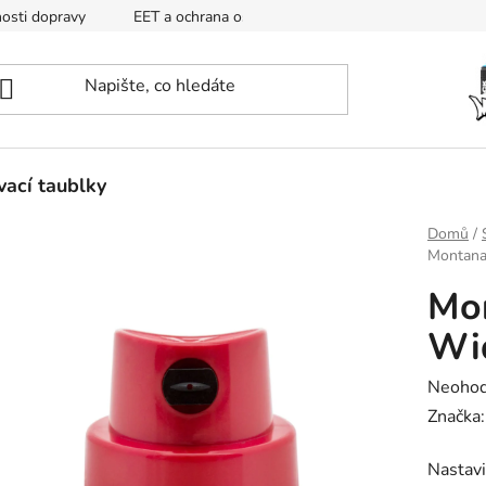
osti dopravy
EET a ochrana osobních údajů
Mapa
ací taublky
Domů
/
Montana
Mon
Wi
Průměr
Neoho
hodnoc
Značka
produk
Nastavi
je