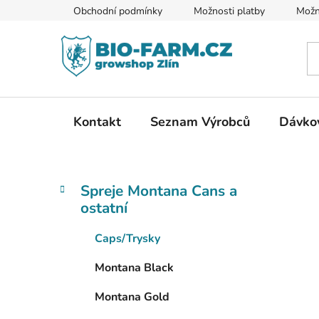
Přejít
Obchodní podmínky
Možnosti platby
Možn
na
obsah
Kontakt
Seznam Výrobců
Dávkov
P
K
Přeskočit
Spreje Montana Cans a
a
kategorie
o
ostatní
t
s
e
t
Caps/Trysky
g
r
o
Montana Black
a
r
i
n
Montana Gold
e
n