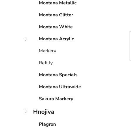
Montana Metallic
í
p
Montana Glitter
a
n
Montana White
e
Montana Acrylic
l
Markery
Refilly
Montana Specials
Montana Ultrawide
Sakura Markery
Hnojiva
Plagron