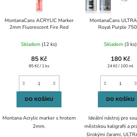
MontanaCans ACRYLIC Marker
MontanaCans ULTR
2mm Fluorescent Fire Red
Royal Purple 75
Průměr
Skladem
(12 ks)
Skladem
(3 ks)
hodnoc
produk
85 Kč
180 Kč
je
Měrná
Měrná
85 Kč / 1 ks
24 Kč / 100 ml
cena:
cena:
5,0
z
5
hvězdič
DO KOŠÍKU
DO KOŠÍKU
Montana Acrylic marker s hrotem
Ideální nástroj pro s
2mm.
městskou kaligrafii a prá
širokými čarami, ULT