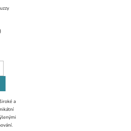
uzzy
)
široké a
nikátní
týlenými
nování.