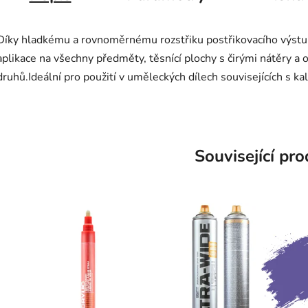
Díky hladkému a rovnoměrnému rozstřiku postřikovacího výstup
aplikace na všechny předměty, těsnící plochy s čirými nátěry a o
druhů.Ideální pro použití v uměleckých dílech souvisejících s kali
Související pr