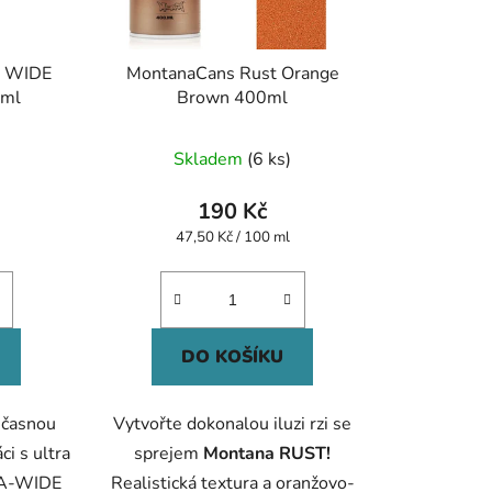
A WIDE
MontanaCans Rust Orange
0ml
Brown 400ml
né
Průměrné
Skladem
(6 ks)
ení
hodnocení
tu
produktu
190 Kč
je
Měrná
47,50 Kč / 100 ml
cena:
5,0
z
5
ek.
hvězdiček.
DO KOŠÍKU
oučasnou
Vytvořte dokonalou iluzi rzi se
ci s ultra
sprejem
Montana RUST!
RA-WIDE
Realistická textura a oranžovo-