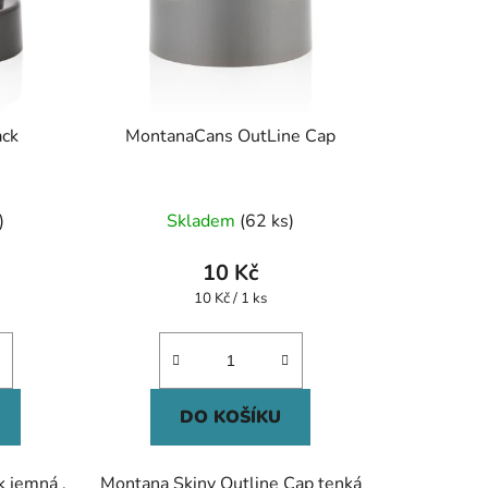
ack
MontanaCans OutLine Cap
Průměrné
)
Skladem
(62 ks)
hodnocení
produktu
10 Kč
je
Měrná
10 Kč / 1 ks
cena:
5,0
z
5
hvězdiček.
DO KOŠÍKU
k jemná ,
Montana Skiny Outline Cap tenká