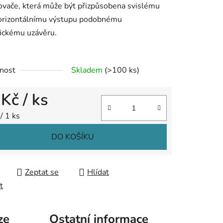
ovače, která může být přizpůsobena svislému
orizontálnímu výstupu podobnému
fickému uzávěru.
ek.
nost
Skladem
(>100 ks)
 Kč
/ ks
 cena:
/ 1 ks
DO KOŠÍKU
Zeptat se
Hlídat
t
ze
Ostatní informace