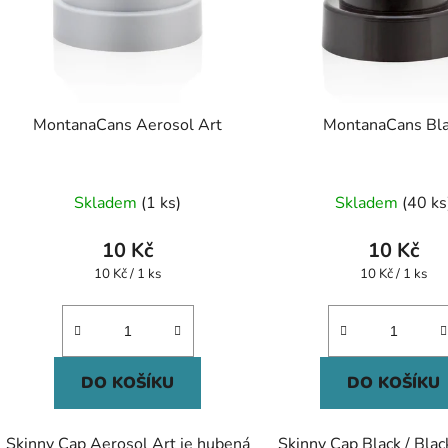
MontanaCans Aerosol Art
MontanaCans Bl
Průměrné
Skladem
(1 ks)
Skladem
(40 ks
hodnocení
produktu
10 Kč
10 Kč
je
Měrná
Měrná
10 Kč / 1 ks
10 Kč / 1 ks
cena:
cena:
5,0
z
5
hvězdiček.
DO KOŠÍKU
DO KOŠÍKU
Skinny Cap Aerosol Art je hubená
Skinny Cap Black / Blac