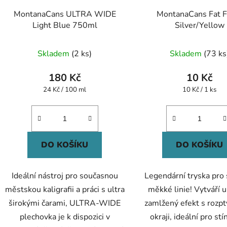
MontanaCans ULTRA WIDE
MontanaCans Fat F
Light Blue 750ml
Silver/Yellow
Průměrné
Skladem
(2 ks)
Skladem
(73 ks
hodnocení
produktu
180 Kč
10 Kč
je
Měrná
Měrná
24 Kč / 100 ml
10 Kč / 1 ks
cena:
cena:
5,0
z
5
hvězdiček.
DO KOŠÍKU
DO KOŠÍKU
Ideální nástroj pro současnou
Legendární tryska pro 
městskou kaligrafii a práci s ultra
měkké linie! Vytváří u
širokými čarami, ULTRA-WIDE
zamlžený efekt s rozp
plechovka je k dispozici v
okraji, ideální pro stí