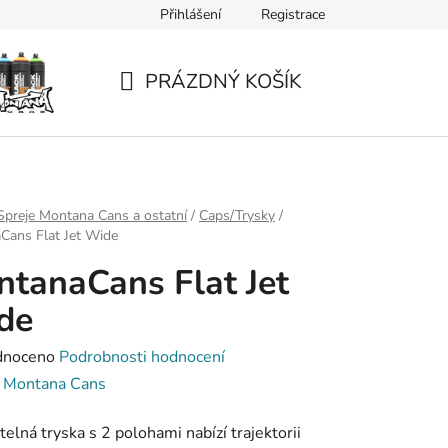
Přihlášení
Registrace
PRÁZDNÝ KOŠÍK
NÁKUPNÍ
KOŠÍK
Spreje Montana Cans a ostatní
/
Caps/Trysky
/
Cans Flat Jet Wide
tanaCans Flat Jet
de
né
dnoceno
Podrobnosti hodnocení
ení
:
Montana Cans
tu
telná tryska s 2 polohami nabízí trajektorii