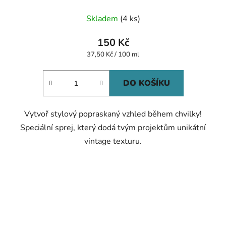
Skladem
(4 ks)
150 Kč
Měrná
37,50 Kč / 100 ml
cena:
DO KOŠÍKU
Vytvoř stylový popraskaný vzhled během chvilky!
Speciální sprej,
který dodá tvým projektům unikátní
vintage texturu.