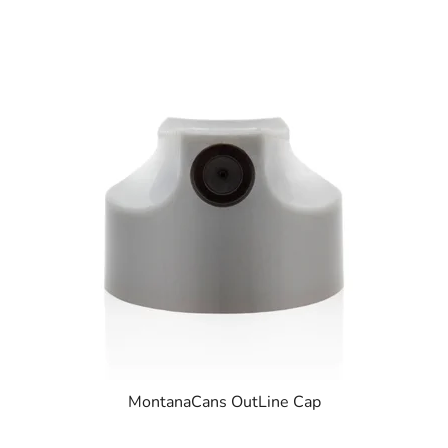
MontanaCans OutLine Cap
Průměrné