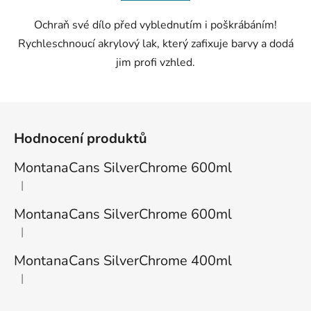
Ochraň své dílo před vyblednutím i poškrábáním!
Rychleschnoucí akrylový lak, který zafixuje barvy a dodá
jim profi vzhled.
Z
á
Hodnocení produktů
p
a
MontanaCans SilverChrome 600ml
t
|
Hodnocení produktu je 1 z 5 hvězdiček.
í
MontanaCans SilverChrome 600ml
|
Hodnocení produktu je 3 z 5 hvězdiček.
MontanaCans SilverChrome 400ml
|
Hodnocení produktu je 2 z 5 hvězdiček.