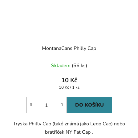
MontanaCans Philly Cap
Průměrné
Skladem
(56 ks)
hodnocení
produktu
10 Kč
je
Měrná
10 Kč / 1 ks
cena:
5,0
z
DO KOŠÍKU
5
hvězdiček.
Tryska Philly Cap (také známá jako Lego Cap) nebo
bratříček NY Fat Cap .