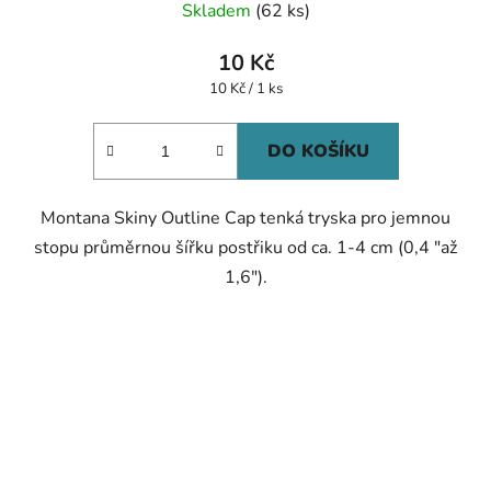
Skladem
(62 ks)
hodnocení
produktu
10 Kč
je
Měrná
10 Kč / 1 ks
cena:
5,0
z
DO KOŠÍKU
5
hvězdiček.
Montana Skiny Outline Cap tenká tryska pro jemnou
stopu průměrnou šířku postřiku od ca. 1-4 cm (0,4 "až
1,6").