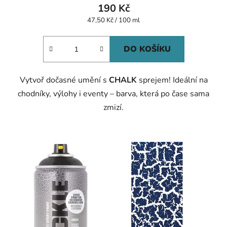
190 Kč
Měrná
47,50 Kč / 100 ml
cena:
DO KOŠÍKU
Vytvoř dočasné umění s
CHALK
sprejem! Ideální na
chodníky, výlohy i eventy – barva, která po čase sama
zmizí.