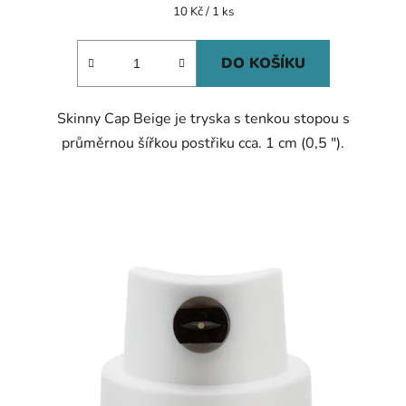
je
Měrná
10 Kč / 1 ks
cena:
5,0
z
DO KOŠÍKU
5
hvězdiček.
Skinny Cap Beige je tryska s tenkou stopou s
průměrnou šířkou postřiku cca. 1 cm (0,5 ").