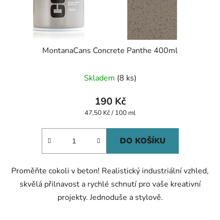
MontanaCans Concrete Panthe 400ml
Skladem
(8 ks)
190 Kč
Měrná
47,50 Kč / 100 ml
cena:
DO KOŠÍKU
Proměňte cokoli v beton! Realistický industriální vzhled,
skvělá přilnavost a rychlé schnutí pro vaše kreativní
projekty. Jednoduše a stylově.