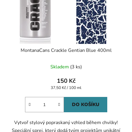
MontanaCans Crackle Gentian Blue 400ml
Skladem
(3 ks)
150 Kč
Měrná
37,50 Kč / 100 ml
cena:
DO KOŠÍKU
Vytvoř stylový popraskaný vzhled během chvilky!
Speciální sprej,
který dodá tvým projektům unikátní