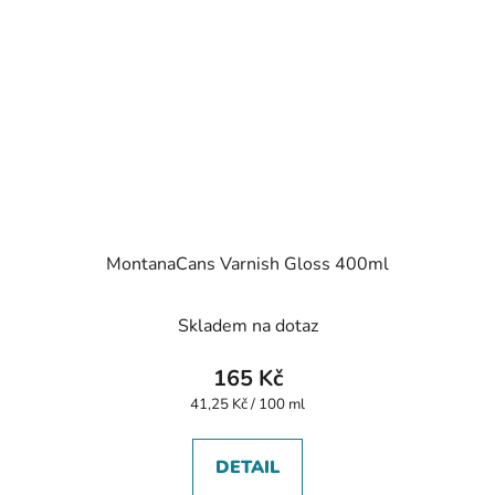
MontanaCans Varnish Gloss 400ml
Skladem na dotaz
165 Kč
Měrná
41,25 Kč / 100 ml
cena:
DETAIL