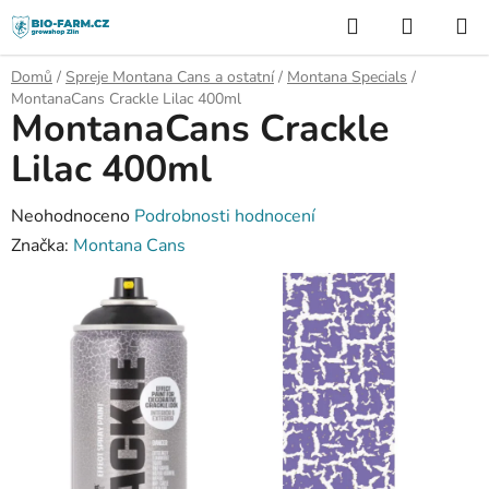
Přejít
Hledat
NÁKUP
na
KOŠÍK
obsah
Domů
/
Spreje Montana Cans a ostatní
/
Montana Specials
/
MontanaCans Crackle Lilac 400ml
MontanaCans Crackle
Lilac 400ml
Průměrné
Neohodnoceno
Podrobnosti hodnocení
hodnocení
Značka:
Montana Cans
produktu
je
0,0
z
5
hvězdiček.