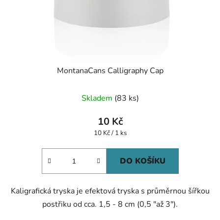
MontanaCans Calligraphy Cap
Průměrné
Skladem
(83 ks)
hodnocení
produktu
10 Kč
je
Měrná
10 Kč / 1 ks
cena:
5,0
z
DO KOŠÍKU
5
hvězdiček.
Kaligrafická tryska je efektová tryska s průměrnou šířkou
postřiku od cca. 1,5 - 8 cm (0,5 "až 3").