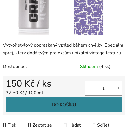
Vytvoř stylový popraskaný vzhled během chvilky!
Speciální
sprej,
který dodá tvým projektům unikátní vintage texturu.
Dostupnost
Skladem
(4 ks)
150 Kč
/ ks
Měrná cena:
37,50 Kč / 100 ml
DO KOŠÍKU
Tisk
Zeptat se
Hlídat
Sdílet