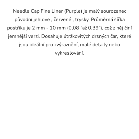
hvězdiček.
Needle Cap Fine Liner (Purple) je malý sourozenec
původní jehlové , červené , trysky. Průměrná šířka
postřiku je 2 mm - 10 mm (0,08 "až 0,39"), což z něj činí
jemnější verzi. Dosahuje útržkovitých drsných čar, které
jsou ideální pro zvýraznění, malé detaily nebo
vykreslování.