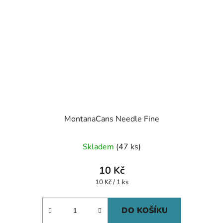
MontanaCans Needle Fine
Průměrné
Skladem
(47 ks)
hodnocení
produktu
10 Kč
je
Měrná
10 Kč / 1 ks
cena:
5,0
z
DO KOŠÍKU
5