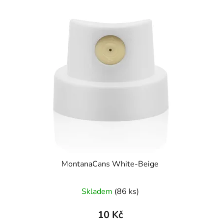
MontanaCans White-Beige
Průměrné
Skladem
(86 ks)
hodnocení
produktu
10 Kč