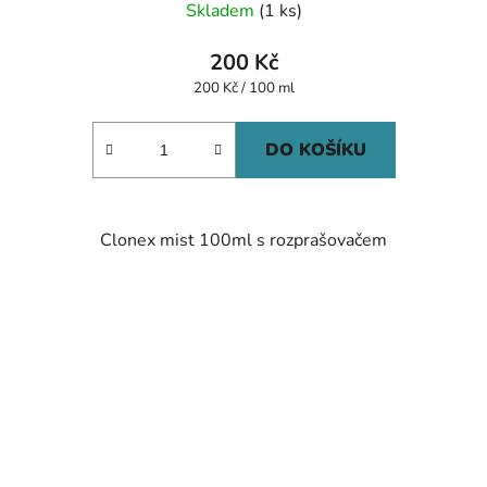
Skladem
(1 ks)
200 Kč
Měrná
200 Kč / 100 ml
cena:
DO KOŠÍKU
Clonex mist 100ml s rozprašovačem