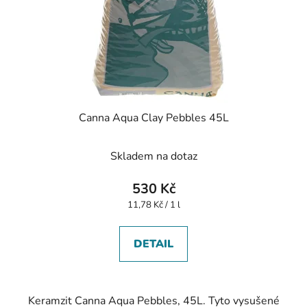
Canna Aqua Clay Pebbles 45L
Skladem na dotaz
530 Kč
Měrná
11,78 Kč / 1 l
cena:
DETAIL
Keramzit Canna Aqua Pebbles, 45L. Tyto vysušené