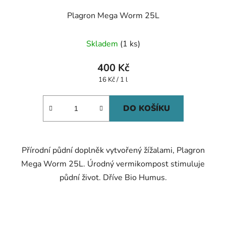
Plagron Mega Worm 25L
Skladem
(1 ks)
400 Kč
Měrná
16 Kč / 1 l
cena:
DO KOŠÍKU
Přírodní půdní doplněk vytvořený žížalami, Plagron
Mega Worm 25L. Úrodný vermikompost stimuluje
půdní život. Dříve Bio Humus.