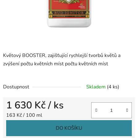
Květový BOOSTER, zajišťující rychlejší tvorbů květů a
zvýšení počtu květních míst počtu květních míst
Dostupnost
Skladem
(4 ks)
1 630 Kč
/ ks
Měrná cena:
163 Kč / 100 ml
DO KOŠÍKU