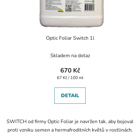
Optic Foliar Switch 1l
Skladem na dotaz
670 Kč
Měrná
67 Kč / 100 ml
cena:
DETAIL
SWITCH od firmy Optic Foliar je navržen tak, aby bojoval
proti vzniku semen a hermafroditních květů v rostlinách.