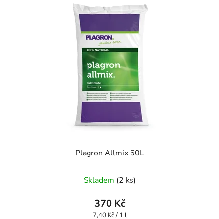
Plagron Allmix 50L
Skladem
(2 ks)
370 Kč
Měrná
7,40 Kč / 1 l