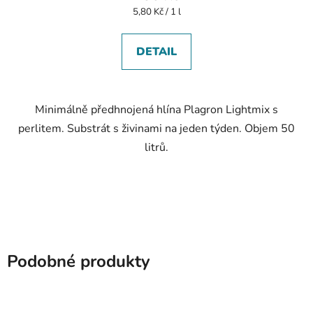
Měrná
5,80 Kč / 1 l
cena:
DETAIL
Minimálně předhnojená hlína Plagron Lightmix s
perlitem. Substrát s živinami na jeden týden. Objem 50
litrů.
Podobné produkty