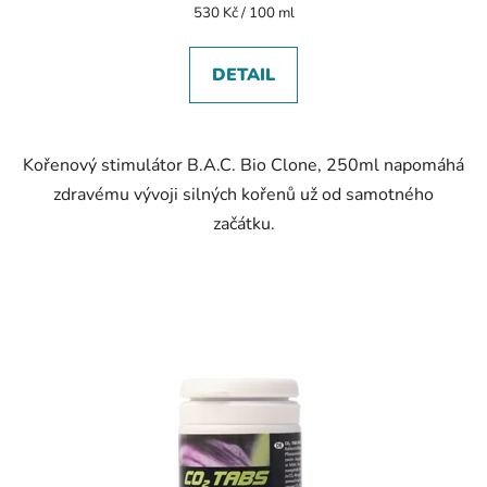
Měrná
530 Kč / 100 ml
cena:
DETAIL
Kořenový stimulátor B.A.C. Bio Clone, 250ml napomáhá
zdravému vývoji silných kořenů už od samotného
začátku.