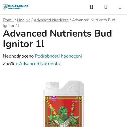
Přejít
Hledat
NÁKUP
na
KOŠÍK
obsah
Domů
/
Hnojiva
/
Advanced Nutrients
/
Advanced Nutrients Bud
Ignitor 1l
Advanced Nutrients Bud
Ignitor 1l
Průměrné
Neohodnoceno
Podrobnosti hodnocení
hodnocení
Značka:
Advanced Nutrients
produktu
je
0,0
z
5
hvězdiček.