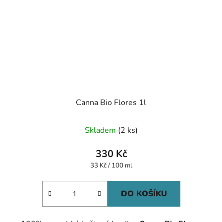
Canna Bio Flores 1l
Skladem
(2 ks)
330 Kč
Měrná
33 Kč / 100 ml
cena:
DO KOŠÍKU