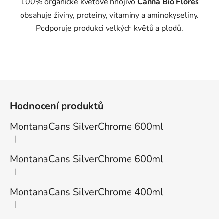
100% organické květové hnojivo
Canna Bio Flores
obsahuje živiny, proteiny, vitaminy a aminokyseliny.
Podporuje produkci velkých květů a plodů.
Z
á
Hodnocení produktů
p
a
MontanaCans SilverChrome 600ml
t
|
Hodnocení produktu je 1 z 5 hvězdiček.
í
MontanaCans SilverChrome 600ml
|
Hodnocení produktu je 3 z 5 hvězdiček.
MontanaCans SilverChrome 400ml
|
Hodnocení produktu je 2 z 5 hvězdiček.