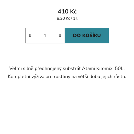
410 Kč
Měrná
8,20 Kč / 1 l
cena:
DO KOŠÍKU
Velmi silně předhnojený substrát Atami Kilomix, 50L.
Kompletní výživa pro rostliny na větší dobu jejich růstu.