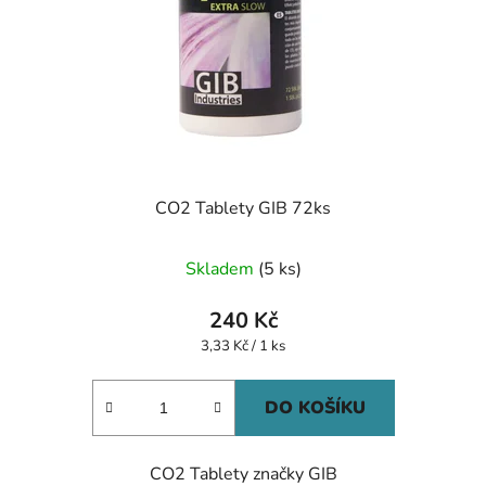
CO2 Tablety GIB 72ks
Skladem
(5 ks)
240 Kč
Měrná
3,33 Kč / 1 ks
cena:
DO KOŠÍKU
CO2 Tablety značky GIB