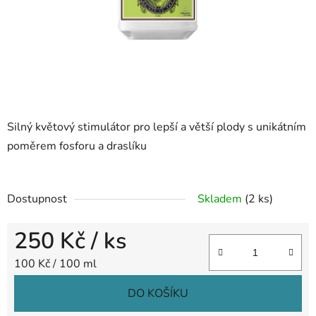
Silný květový stimulátor pro lepší a větší plody s unikátním
poměrem fosforu a draslíku
Dostupnost
Skladem
(2 ks)
250 Kč
/ ks
Měrná cena:
100 Kč / 100 ml
DO KOŠÍKU