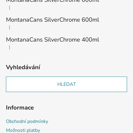
t
|
Hodnocení produktu je 1 z 5 hvězdiček.
í
MontanaCans SilverChrome 600ml
|
Hodnocení produktu je 3 z 5 hvězdiček.
MontanaCans SilverChrome 400ml
|
Hodnocení produktu je 2 z 5 hvězdiček.
Vyhledávání
HLEDAT
Informace
Obchodní podmínky
Možnosti platby