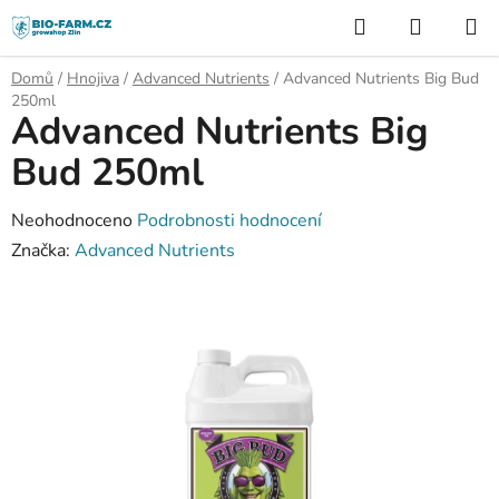
Přejít
Hledat
NÁKUP
na
KOŠÍK
obsah
Domů
/
Hnojiva
/
Advanced Nutrients
/
Advanced Nutrients Big Bud
250ml
Advanced Nutrients Big
Bud 250ml
Průměrné
Neohodnoceno
Podrobnosti hodnocení
hodnocení
Značka:
Advanced Nutrients
produktu
je
0,0
z
5
hvězdiček.