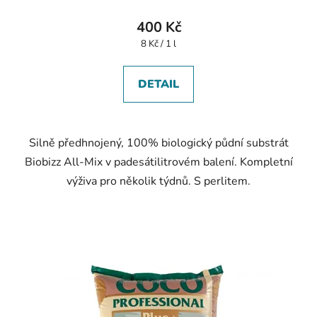
400 Kč
Měrná
8 Kč / 1 l
cena:
DETAIL
Silně předhnojený, 100% biologický půdní substrát
Biobizz All-Mix v padesátilitrovém balení. Kompletní
výživa pro několik týdnů. S perlitem.