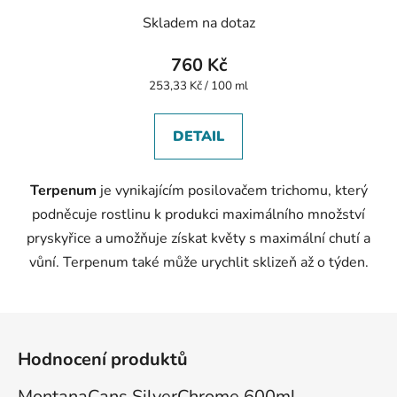
Skladem na dotaz
760 Kč
Měrná
253,33 Kč / 100 ml
cena:
DETAIL
Terpenum
je vynikajícím posilovačem trichomu, který
podněcuje rostlinu k produkci maximálního množství
pryskyřice a umožňuje získat květy s maximální chutí a
vůní. Terpenum také může urychlit sklizeň až o týden.
Z
á
Hodnocení produktů
p
a
MontanaCans SilverChrome 600ml