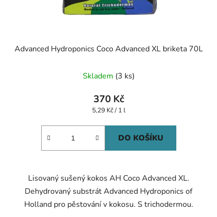
Advanced Hydroponics Coco Advanced XL briketa 70L
Skladem
(3 ks)
370 Kč
Měrná
5,29 Kč / 1 l
cena:
DO KOŠÍKU
Lisovaný sušený kokos AH Coco Advanced XL.
Dehydrovaný substrát Advanced Hydroponics of
Holland pro pěstování v kokosu. S trichodermou.