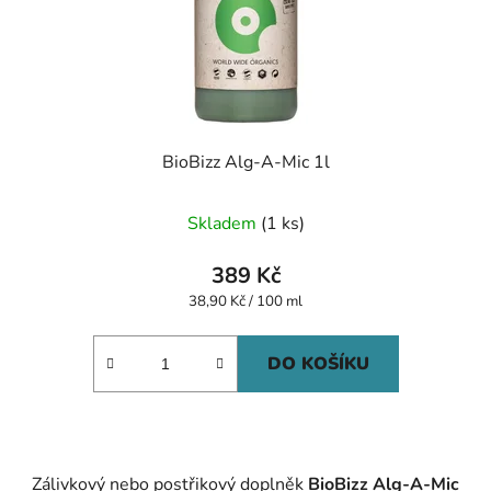
BioBizz Alg-A-Mic 1l
Skladem
(1 ks)
389 Kč
Měrná
38,90 Kč / 100 ml
cena:
DO KOŠÍKU
Zálivkový nebo postřikový doplněk
BioBizz Alg-A-Mic