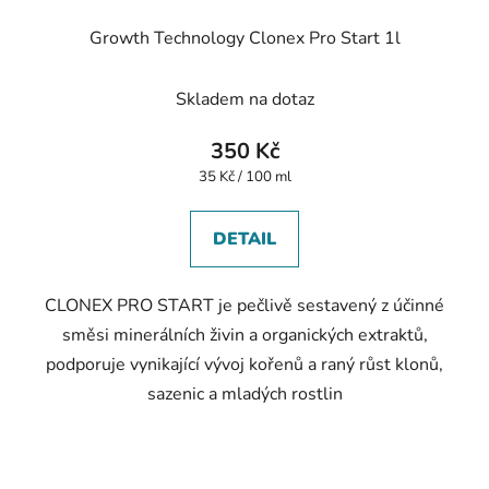
Growth Technology Clonex Pro Start 1l
Skladem na dotaz
350 Kč
Měrná
35 Kč / 100 ml
cena:
DETAIL
CLONEX PRO START je pečlivě sestavený z účinné
směsi minerálních živin a organických extraktů,
podporuje vynikající vývoj kořenů a raný růst klonů,
sazenic a mladých rostlin