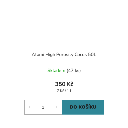
Atami High Porosity Cocos 50L
Skladem
(47 ks)
350 Kč
Měrná
7 Kč / 1 l
cena:
DO KOŠÍKU