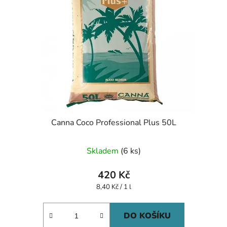
Canna Coco Professional Plus 50L
Skladem
(6 ks)
420 Kč
Měrná
8,40 Kč / 1 l
cena:
DO KOŠÍKU