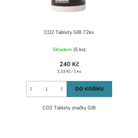
CO2 Tablety GIB 72ks
Skladem
(5 ks)
240 Kč
Měrná
3,33 Kč / 1 ks
cena:
DO KOŠÍKU
CO2 Tablety značky GIB