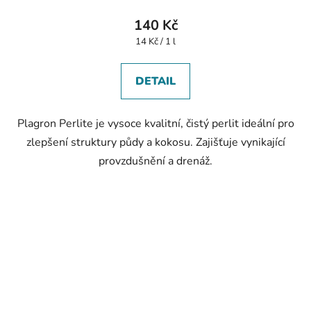
140 Kč
Měrná
14 Kč / 1 l
cena:
DETAIL
Plagron Perlite je vysoce kvalitní, čistý perlit ideální pro
zlepšení struktury půdy a kokosu. Zajišťuje vynikající
provzdušnění a drenáž.