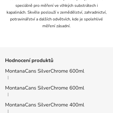
speciálně pro měření ve vlhkých substrátech i
kapalinách. Skvěle poslouží v zemědělství, zahradnictví,
potravinářství a dalších odvětvích, kde je spolehlivé
měření zásadní.
Z
á
Hodnocení produktů
p
a
MontanaCans SilverChrome 600ml
t
|
Hodnocení produktu je 1 z 5 hvězdiček.
í
MontanaCans SilverChrome 600ml
|
Hodnocení produktu je 3 z 5 hvězdiček.
MontanaCans SilverChrome 400ml
|