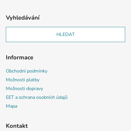
Hodnocení produktu je 2 z 5 hvězdiček.
Vyhledávání
HLEDAT
Informace
Obchodní podmínky
Možnosti platby
Možnosti dopravy
EET a ochrana osobních údajů
Mapa
Kontakt