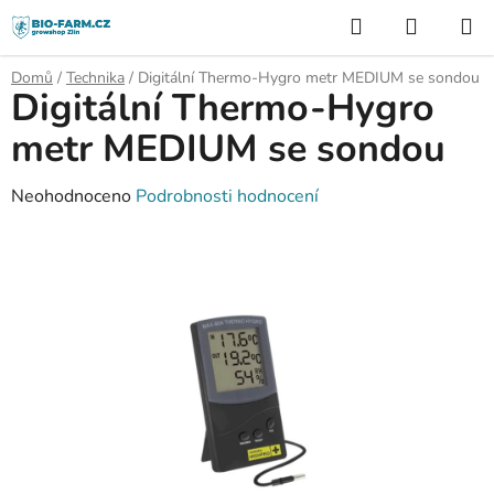
Přejít
Hledat
NÁKUP
na
KOŠÍK
obsah
Domů
/
Technika
/
Digitální Thermo-Hygro metr MEDIUM se sondou
Digitální Thermo-Hygro
metr MEDIUM se sondou
Průměrné
Neohodnoceno
Podrobnosti hodnocení
hodnocení
produktu
je
0,0
z
5
hvězdiček.