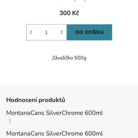
300 Kč
DO KOŠÍKU
Závažíčko 500g
Z
á
Hodnocení produktů
p
a
MontanaCans SilverChrome 600ml
t
|
Hodnocení produktu je 1 z 5 hvězdiček.
í
MontanaCans SilverChrome 600ml