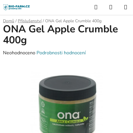
Přejít
Hledat
NÁKUP
na
KOŠÍK
obsah
Domů
/
Příslušenství
/
ONA Gel Apple Crumble 400g
ONA Gel Apple Crumble
400g
Průměrné
Neohodnoceno
Podrobnosti hodnocení
hodnocení
produktu
je
0,0
z
5
hvězdiček.