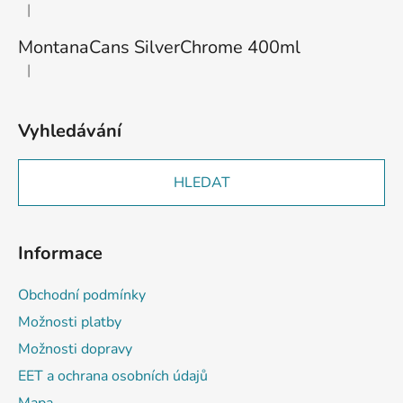
|
Hodnocení produktu je 3 z 5 hvězdiček.
MontanaCans SilverChrome 400ml
|
Hodnocení produktu je 2 z 5 hvězdiček.
Vyhledávání
HLEDAT
Informace
Obchodní podmínky
Možnosti platby
Možnosti dopravy
EET a ochrana osobních údajů