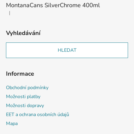
MontanaCans SilverChrome 400ml
|
Hodnocení produktu je 2 z 5 hvězdiček.
Vyhledávání
HLEDAT
Informace
Obchodní podmínky
Možnosti platby
Možnosti dopravy
EET a ochrana osobních údajů
Mapa