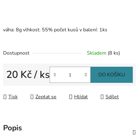
váha: 8g vlhkost: 55% počet kusů v balení: 1ks
Dostupnost
Skladem
(8 ks)
20 Kč
/ ks
DO KOŠÍKU
Měrná cena:
Tisk
Zeptat se
Hlídat
Sdílet
Popis