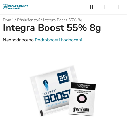
Přejít
Hledat
NÁKUP
na
KOŠÍK
obsah
Domů
/
Příslušenství
/
Integra Boost 55% 8g
Integra Boost 55% 8g
Průměrné
Neohodnoceno
Podrobnosti hodnocení
hodnocení
produktu
je
0,0
z
5
hvězdiček.