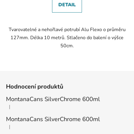
DETAIL
Tvarovatelné a nehořlavé potrubí Alu Flexo o průměru
127mm. Délka 10 metrů. Stlačeno do balení o výšce
50cm.
Z
á
Hodnocení produktů
p
a
MontanaCans SilverChrome 600ml
t
|
Hodnocení produktu je 1 z 5 hvězdiček.
í
MontanaCans SilverChrome 600ml
|
Hodnocení produktu je 3 z 5 hvězdiček.