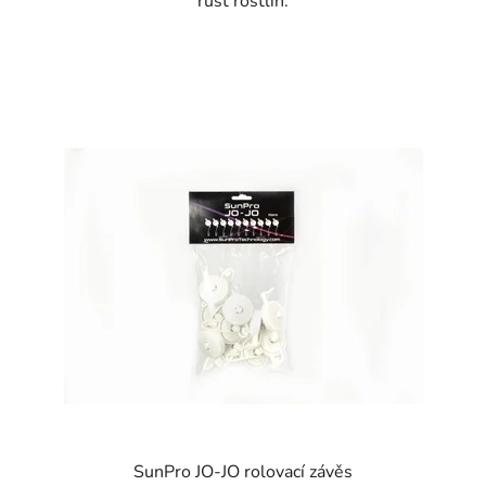
růst rostlin.
SunPro JO-JO rolovací závěs