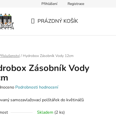
Přihlášení
Registrace
PRÁZDNÝ KOŠÍK
NÁKUPNÍ
KOŠÍK
Příslušenství
/
Hydrobox Zásobník Vody 12cm
drobox Zásobník Vody
cm
né
dnoceno
Podrobnosti hodnocení
ení
vaný samozavlažovací polštářek do květináčů
tu
nost
Skladem
(2 ks)