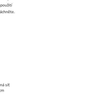
použití
áchněte.
ná síť
cm