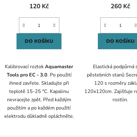
120 Kč
260 Kč
DO KOŠÍKU
DO KOŠÍKU
Kalibrovací roztok
Aquamaster
Elastická podpůrná s
Tools pro EC - 3.0
. Po použití
pěstebních stanů Secre
ihned zavřete. Skladujte při
120 s rozměry zák
teplotě 15-25 °C. Kapalinu
120x120cm. Zajišťuje r
nevracejte zpět. Před každým
rostlin.
použitím a po každém použití
elektrodu důkladně opláchněte.