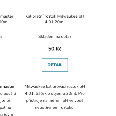
amaster
Kalibrační roztok Milwaukee pH
100ml
4,01 20ml
az
Skladem na dotaz
50 Kč
DETAIL
amaster
Milwaukee kalibrovací roztok pH
Po použití
4,01. Sáček o objemu 20ml. Pro
jte při
přístroje na měření pH ve vodě
palinu
nebo živném roztoku.
 každým