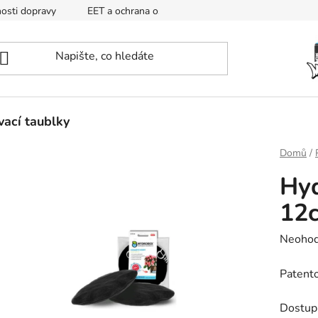
osti dopravy
EET a ochrana osobních údajů
Mapa
ací taublky
Domů
/
Hy
12
Průměr
Neoho
hodnoc
Patento
produk
je
Dostup
0,0