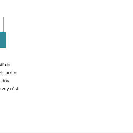
íť do
t Jardin
ladny
ovný růst