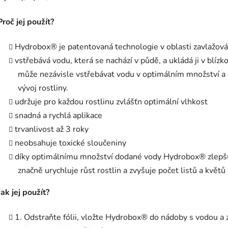
Proč jej použít?
Hydrobox® je patentovaná technologie v oblasti zavlažová
vstřebává vodu, která se nachází v půdě, a ukládá ji v blí
může nezávisle vstřebávat vodu v optimálním množství a d
vývoj rostliny.
udržuje pro každou rostlinu zvlášťn optimální vlhkost
snadná a rychlá aplikace
trvanlivost až 3 roky
neobsahuje toxické sloučeniny
díky optimálnímu množství dodané vody Hydrobox® zlepšu
značně urychluje růst rostlin a zvyšuje počet listů a květů
Jak jej použít?
1. Odstraňte fólii, vložte Hydrobox® do nádoby s vodou a 