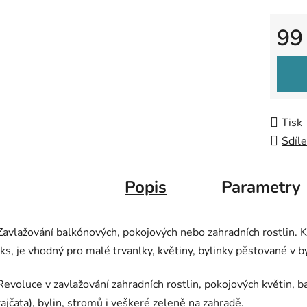
z
99
5
hvězdič
Měrná
Tisk
Sdíle
Popis
Parametry
Zavlažování balkónových, pokojových nebo zahradních rostlin
/ks, je vhodný pro malé trvanlky, květiny, bylinky pěstované v 
Revoluce v zavlažování zahradních rostlin, pokojových květin, b
rajčata), bylin, stromů i veškeré zeleně na zahradě.