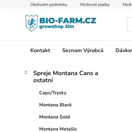
Přejít
Obchodní podmínky
Možnosti platby
Možn
na
obsah
Kontakt
Seznam Výrobců
Dávkov
P
K
Přeskočit
Spreje Montana Cans a
a
kategorie
o
ostatní
t
s
e
t
Caps/Trysky
g
r
o
Montana Black
a
r
i
n
Montana Gold
e
n
Montana Metallic
í