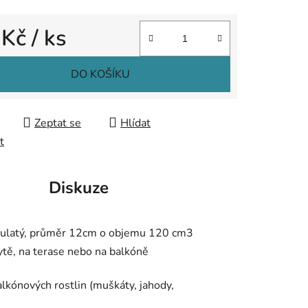
 Kč
/ ks
ek.
 cena:
DO KOŠÍKU
Zeptat se
Hlídat
t
Diskuze
. Kulatý, průměr 12cm o objemu 120 cm3
bytě, na terase nebo na balkóně
alkónových rostlin (muškáty, jahody,