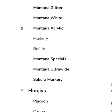
p
Montana Glitter
a
n
Montana White
e
Montana Acrylic
l
Markery
Refilly
Montana Specials
Montana Ultrawide
Sakura Markery
Hnojiva
Plagron
Canna