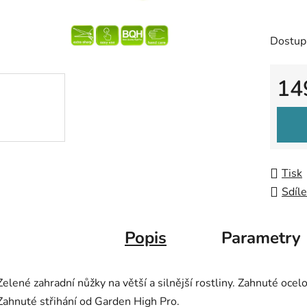
0,0
z
Dostup
5
hvězdič
14
Měrná
Tisk
Sdíle
Popis
Parametry
Zelené zahradní nůžky na větší a silnější rostliny. Zahnuté ocel
Zahnuté střihání od Garden High Pro.