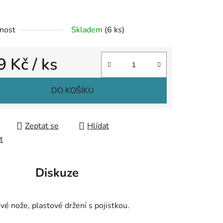
nost
Skladem
(6 ks)
ek.
9 Kč
/ ks
 cena:
DO KOŠÍKU
Zeptat se
Hlídat
t
Diskuze
ové nože, plastové držení s pojistkou.