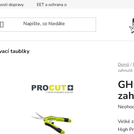
osti dopravy
EET a ochrana osobních údajů
Mapa
ací taublky
Domů
/
zahnuté
GH
zah
Průměr
Neoho
hodnoc
Velké 
produk
High Pr
je