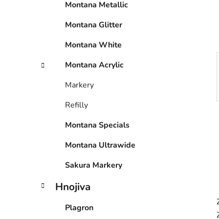
Montana Metallic
í
p
Montana Glitter
a
n
Montana White
e
Montana Acrylic
l
Markery
Refilly
Montana Specials
Montana Ultrawide
Sakura Markery
Hnojiva
Plagron