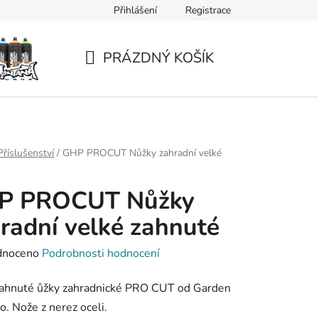
Přihlášení
Registrace
PRÁZDNÝ KOŠÍK
NÁKUPNÍ
KOŠÍK
Příslušenství
/
GHP PROCUT Nůžky zahradní velké
P PROCUT Nůžky
radní velké zahnuté
né
dnoceno
Podrobnosti hodnocení
ení
zahnuté ůžky zahradnické PRO CUT od Garden
tu
o. Nože z nerez oceli.