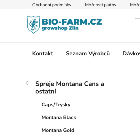
Přejít
Obchodní podmínky
Možnosti platby
Možn
na
obsah
Kontakt
Seznam Výrobců
Dávkov
P
K
Přeskočit
Spreje Montana Cans a
a
kategorie
o
ostatní
t
s
e
t
Caps/Trysky
g
r
o
Montana Black
a
r
i
n
Montana Gold
e
n