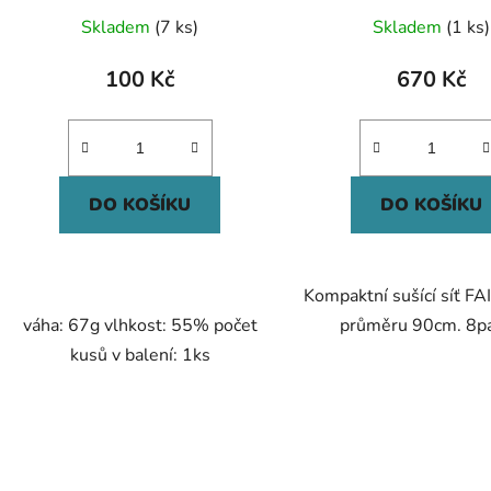
Skladem
(7 ks)
Skladem
(1 ks)
100 Kč
670 Kč
DO KOŠÍKU
DO KOŠÍKU
Kompaktní sušící síť F
váha: 67g vlhkost: 55% počet
průměru 90cm. 8pa
kusů v balení: 1ks