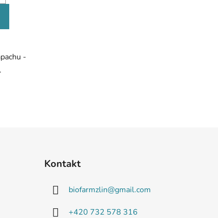
ápachu -
.
Kontakt
biofarmzlin
@
gmail.com
+420 732 578 316