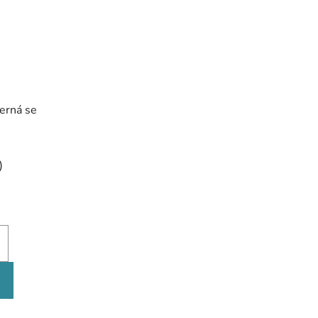
černá se
l
)