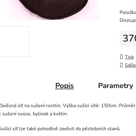
z
Položk
5
Dostup
hvězdič
37
Měrná
Tisk
Sdíle
Popis
Parametry
Závěsná síť na sušení rostlin. Výška sušící sítě: 150cm. Průměr 
k sušení ovoce, bylinek a květin.
Sušící síť lze také pohodlně zavěsit do pěstebních stanů.