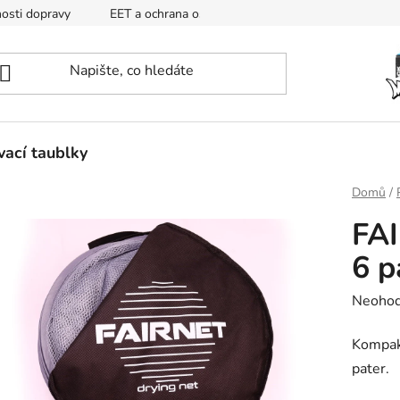
osti dopravy
EET a ochrana osobních údajů
Mapa
ací taublky
Domů
/
FAI
6 p
Průměr
Neoho
hodnoc
Kompak
produk
pater.
je
0,0