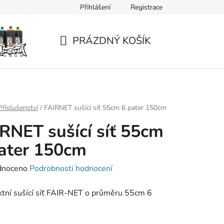
Přihlášení
Registrace
PRÁZDNÝ KOŠÍK
NÁKUPNÍ
KOŠÍK
Příslušenství
/
FAIRNET sušící síť 55cm 6 pater 150cm
RNET sušící síť 55cm
ater 150cm
né
dnoceno
Podrobnosti hodnocení
ení
tní sušící síť FAIR-NET o průměru 55cm 6
tu