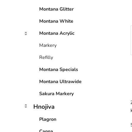
p
Montana Glitter
a
n
Montana White
e
Montana Acrylic
l
Markery
Refilly
Montana Specials
Montana Ultrawide
Sakura Markery
Hnojiva
Plagron
Canna