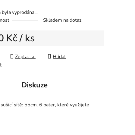
a byla vyprodána…
nost
Skladem na dotaz
ek.
0 Kč
/ ks
 cena:
Zeptat se
Hlídat
t
Diskuze
sušící sítě: 55cm. 6 pater, které využijete