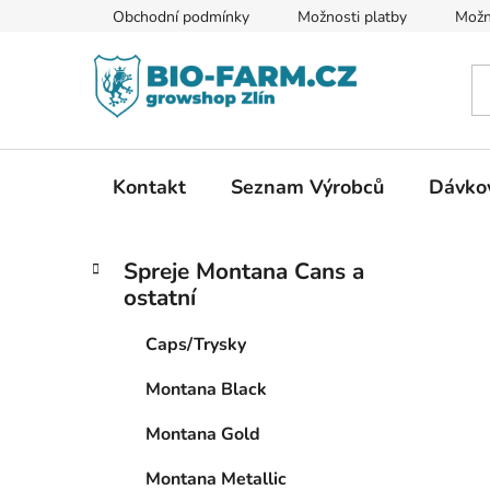
Přejít
Obchodní podmínky
Možnosti platby
Možn
na
obsah
Kontakt
Seznam Výrobců
Dávkov
P
K
Přeskočit
Spreje Montana Cans a
a
kategorie
o
ostatní
t
s
e
t
Caps/Trysky
g
r
o
Montana Black
a
r
i
n
Montana Gold
e
n
Montana Metallic
í