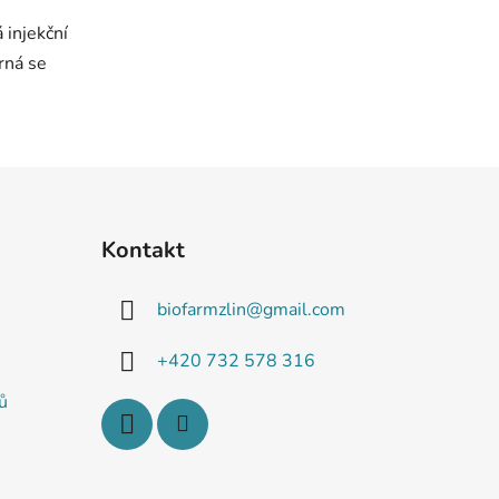
 injekční
rná se
Kontakt
biofarmzlin
@
gmail.com
+420 732 578 316
ů