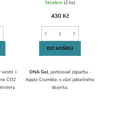
Skladem
(2 ks)
430 Kč
DO KOŠÍKU
ventil +
ONA Gel
, pohlcovač zápachu -
tune CO2
Apple Crumble, s vůní jablečného
trolery.
dezertu.