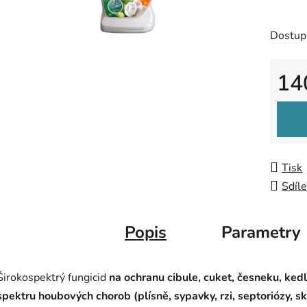
5
hvězdič
Dostup
14
Měrná
Tisk
Sdíle
Popis
Parametry
Širokospektrý fungicid
na ochranu
cibule, cuket, česneku, ked
spektru houbových chorob (plísně, sypavky, rzi, septoriózy, sk