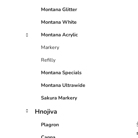
p
Montana Glitter
a
n
Montana White
e
Montana Acrylic
l
Markery
Refilly
Montana Specials
Montana Ultrawide
Sakura Markery
Hnojiva
Plagron
Canna