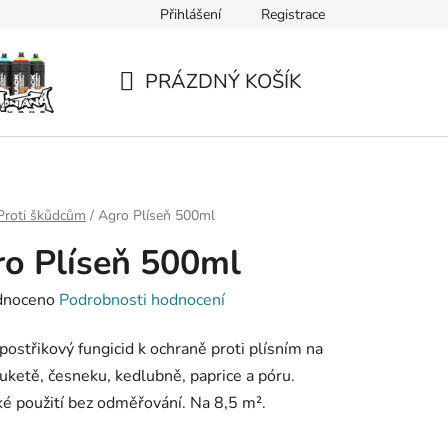
Přihlášení
Registrace
PRÁZDNÝ KOŠÍK
NÁKUPNÍ
KOŠÍK
Proti škůdcům
/
Agro Plíseň 500ml
o Plíseň 500ml
né
dnoceno
Podrobnosti hodnocení
ení
postřikový fungicid k ochraně proti plísním na
tu
 cuketě, česneku, kedlubně, paprice a póru.
ké použití bez odměřování. Na 8,5 m².