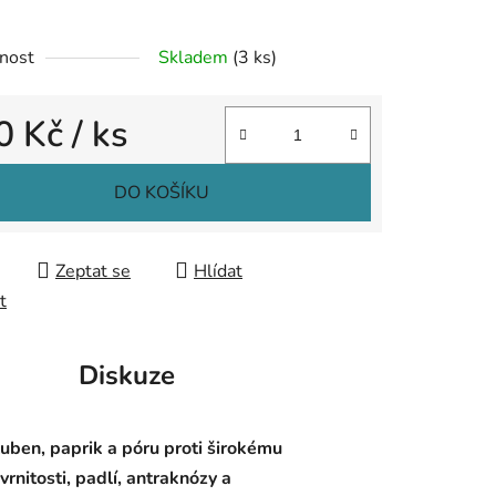
ek.
nost
Skladem
(3 ks)
0 Kč
/ ks
 cena:
DO KOŠÍKU
Zeptat se
Hlídat
t
Diskuze
luben, paprik a póru proti širokému
vrnitosti, padlí, antraknózy a