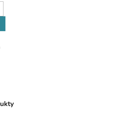
g
ukty