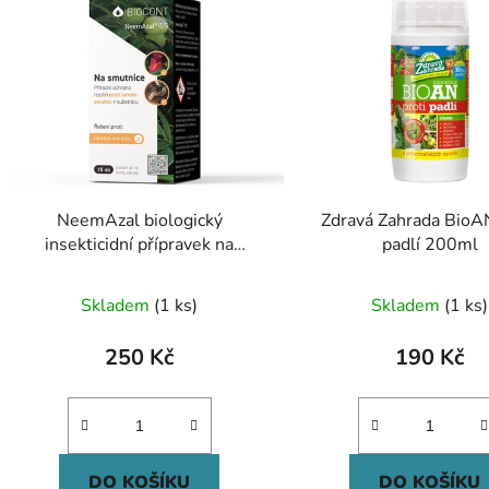
NeemAzal biologický
Zdravá Zahrada BioAN
insekticidní přípravek na
padlí 200ml
smutnice do zálivky 15 ml
Skladem
(1 ks)
Skladem
(1 ks)
250 Kč
190 Kč
DO KOŠÍKU
DO KOŠÍKU