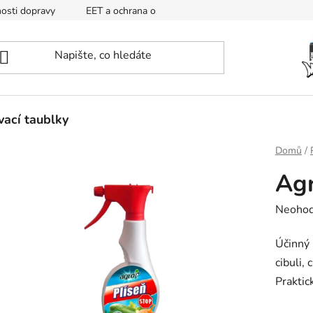
osti dopravy
EET a ochrana osobních údajů
Mapa
ací taublky
Domů
/
Agr
Průměr
Neoho
hodnoc
Účinný 
produk
cibuli,
je
Praktic
0,0
z