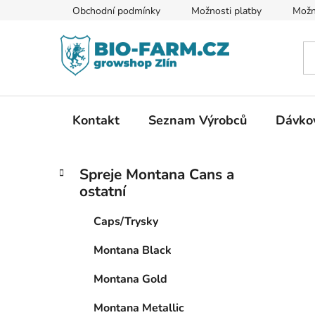
Přejít
Obchodní podmínky
Možnosti platby
Možn
na
obsah
Kontakt
Seznam Výrobců
Dávkov
P
K
Přeskočit
Spreje Montana Cans a
a
kategorie
o
ostatní
t
s
e
t
Caps/Trysky
g
r
o
Montana Black
a
r
i
n
Montana Gold
e
n
Montana Metallic
í