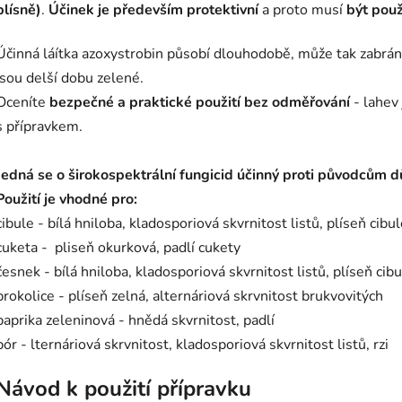
plísně)
.
Účinek je především protektivní
a proto musí
být použ
Účinná láítka azoxystrobin působí dlouhodobě, může tak zabrán
jsou delší dobu zelené.
Oceníte
bezpečné a praktické použití bez odměřování
- lahev
s přípravkem.
Jedná se o širokospektrální
fungicid
účinný proti původcům dů
Použití je vhodné pro:
cibule - bílá hniloba, kladosporiová skvrnitost listů, plíseň cibu
cuketa - pliseň okurková, padlí cukety
česnek - bílá hniloba, kladosporiová skvrnitost listů, plíseň cibu
brokolice - plíseň zelná, alternáriová skrvnitost brukvovitých
paprika zeleninová - hnědá skvrnitost, padlí
pór - lternáriová skrvnitost, kladosporiová skvrnitost listů, rzi
Návod k použití přípravku