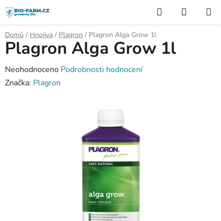
Přejít
Hledat
NÁKUP
na
KOŠÍK
obsah
Domů
/
Hnojiva
/
Plagron
/
Plagron Alga Grow 1l
Plagron Alga Grow 1l
Průměrné
Neohodnoceno
Podrobnosti hodnocení
hodnocení
Značka:
Plagron
produktu
je
0,0
z
5
hvězdiček.