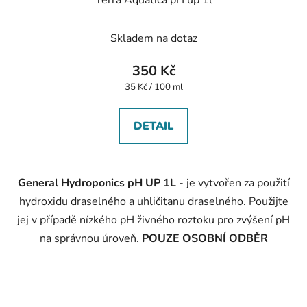
Terra Aquatica pH up 1l
Skladem na dotaz
350 Kč
Měrná
35 Kč / 100 ml
cena:
DETAIL
General Hydroponics pH UP 1L
- je vytvořen za použití
hydroxidu draselného a uhličitanu draselného. Použijte
jej v případě nízkého pH živného roztoku pro zvýšení pH
na správnou úroveň.
POUZE OSOBNÍ ODBĚR