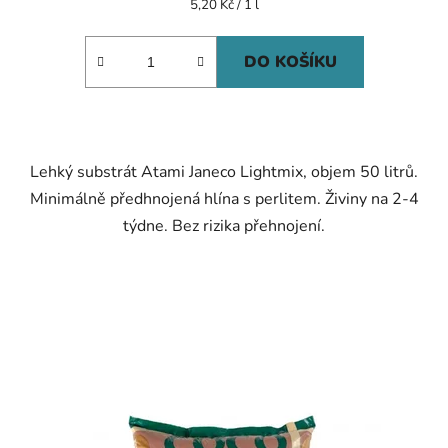
Měrná
5,20 Kč / 1 l
cena:
5,0
z
DO KOŠÍKU
5
hvězdiček.
Lehký substrát Atami Janeco Lightmix, objem 50 litrů.
Minimálně předhnojená hlína s perlitem. Živiny na 2-4
týdne. Bez rizika přehnojení.