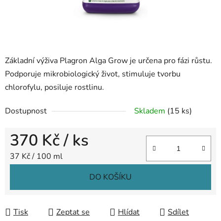
Základní výživa Plagron Alga Grow je určena pro fázi růstu.
Podporuje mikrobiologický život, stimuluje tvorbu
chlorofylu, posiluje rostlinu.
Dostupnost
Skladem
(15 ks)
370 Kč
/ ks
Měrná cena:
37 Kč / 100 ml
DO KOŠÍKU
Tisk
Zeptat se
Hlídat
Sdílet