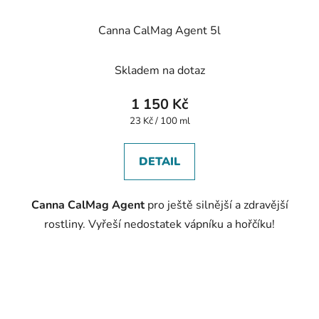
Canna CalMag Agent 5l
Skladem na dotaz
1 150 Kč
Měrná
23 Kč / 100 ml
cena:
DETAIL
Canna CalMag Agent
pro ještě silnější a zdravější
rostliny. Vyřeší nedostatek vápníku a hořčíku!