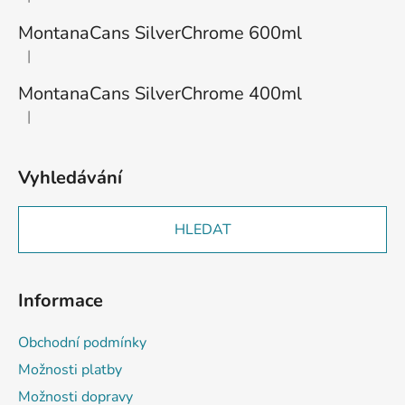
Hodnocení produktu je 1 z 5 hvězdiček.
í
MontanaCans SilverChrome 600ml
|
Hodnocení produktu je 3 z 5 hvězdiček.
MontanaCans SilverChrome 400ml
|
Hodnocení produktu je 2 z 5 hvězdiček.
Vyhledávání
HLEDAT
Informace
Obchodní podmínky
Možnosti platby
Možnosti dopravy