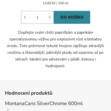
Měrná
13,60 Kč / 100 ml
cena:
DO KOŠÍKU
Dopřejte svým chilli papričkám a paprikám
specializovanou výživu pro explozivní růst a bohatou
úrodu. Toto prémiové tekuté hnojivo zajišťuje zdravější
rostliny a šťavnatější, pálivější plody od sazenice až po
sklizeň. Ideální pro pěstování v půdě, kokosu i
hydroponii.
Z
á
Hodnocení produktů
p
a
MontanaCans SilverChrome 600ml
t
|