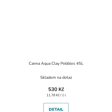
Canna Aqua Clay Pebbles 45L
Skladem na dotaz
530 Kč
Měrná
11,78 Kč / 1 l
cena:
DETAIL