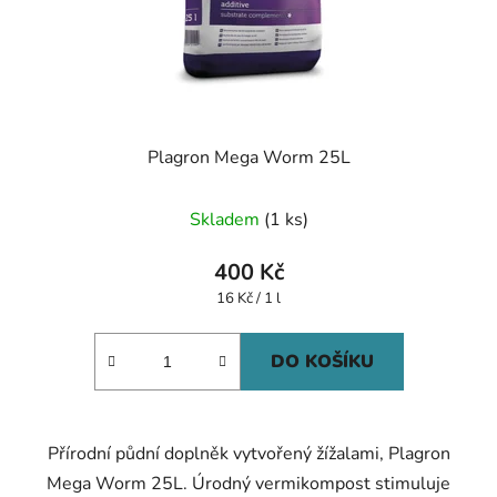
Plagron Mega Worm 25L
Skladem
(1 ks)
400 Kč
Měrná
16 Kč / 1 l
cena:
DO KOŠÍKU
Přírodní půdní doplněk vytvořený žížalami, Plagron
Mega Worm 25L. Úrodný vermikompost stimuluje