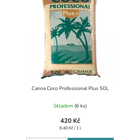
Canna Coco Professional Plus 50L
Skladem
(6 ks)
420 Kč
Měrná
8,40 Kč / 1 l
cena: