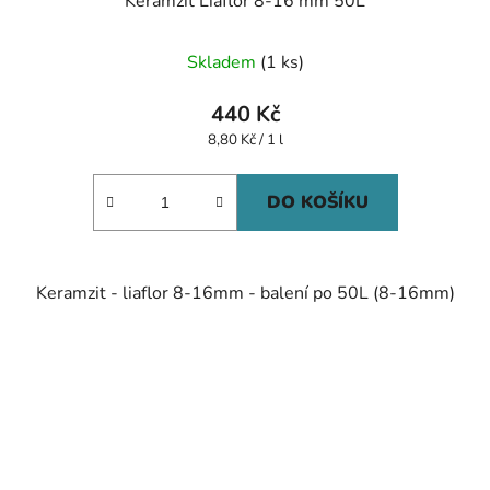
Keramzit Liaflor 8-16 mm 50L
Skladem
(1 ks)
440 Kč
Měrná
8,80 Kč / 1 l
cena:
DO KOŠÍKU
Keramzit - liaflor 8-16mm - balení po 50L (8-16mm)