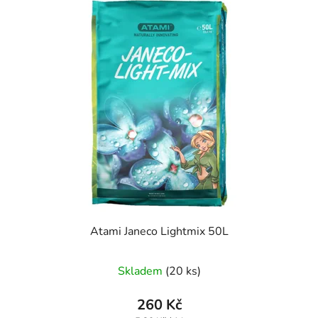
Atami Janeco Lightmix 50L
Průměrné
Skladem
(20 ks)
hodnocení
produktu
260 Kč
je