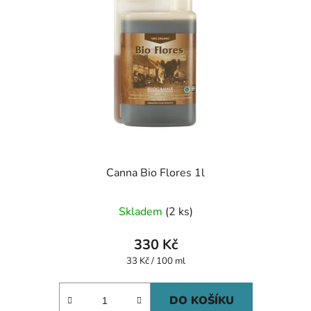
Canna Bio Flores 1l
Skladem
(2 ks)
330 Kč
Měrná
33 Kč / 100 ml
cena:
DO KOŠÍKU