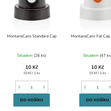
MontanaCans Standard Cap
MontanaCans Fat Cap
Skladem
(26 ks)
Skladem
(47 ks
10 Kč
10 Kč
Měrná
Měrná
10 Kč / 1 ks
10 Kč / 1 ks
cena:
cena:
DO KOŠÍKU
DO KOŠÍKU