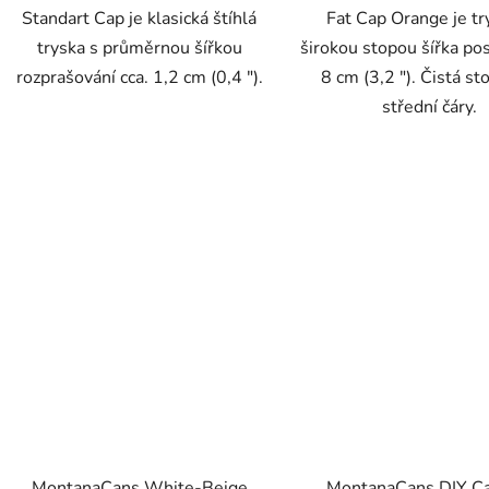
Standart Cap je klasická štíhlá
Fat Cap Orange je tr
tryska s průměrnou šířkou
širokou stopou šířka pos
rozprašování cca. 1,2 cm (0,4 ").
8 cm (3,2 "). Čistá st
střední čáry.
MontanaCans White-Beige
MontanaCans DIY Ca