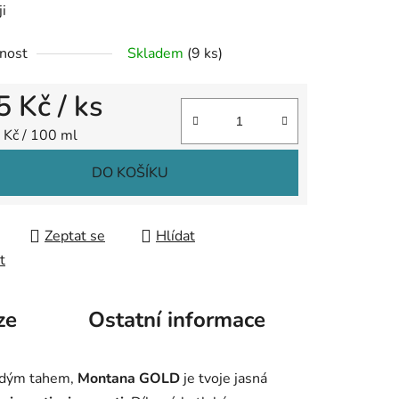
ji
nost
Skladem
(9 ks)
ek.
5 Kč
/ ks
 cena:
 Kč / 100 ml
DO KOŠÍKU
Zeptat se
Hlídat
t
ze
Ostatní informace
aždým tahem,
Montana GOLD
je tvoje jasná