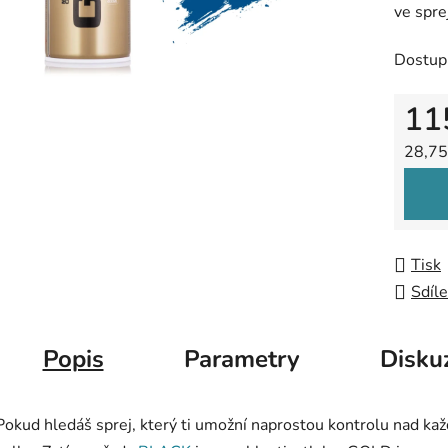
ve spre
0,0
z
Dostup
5
hvězdič
11
Měrná
28,75
Tisk
Sdíle
Popis
Parametry
Disku
Pokud hledáš sprej, který ti umožní naprostou kontrolu nad k