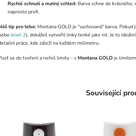
Rychlé schnutí a matný vzhled:
Barva schne do krásného, 
naprosto profi.
Náš tip pro tebe:
Montana GOLD je "vychovaná" barva. Pokud ji
nebo
level 2
), dokážeš vytvořit linky tenké jako nit. Je to ideá
detailní práce, kde záleží na každém milimetru.
Pusť se do tvoření a neřeš limity – s
Montana GOLD
je limitem 
Související pr