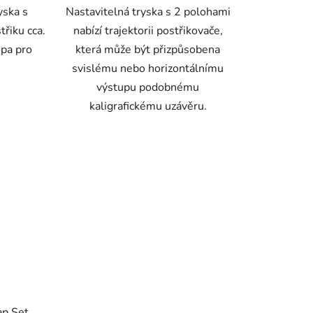
yska s
Nastavitelná tryska s 2 polohami
třiku cca.
nabízí trajektorii postřikovače,
opa pro
která může být přizpůsobena
svislému nebo horizontálnímu
výstupu podobnému
kaligrafickému uzávěru.
p Set