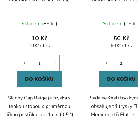
Průměrné
Průměr
Skladem
(86 ks)
Skladem
(15 ks
hodnocení
hodnoc
produktu
produk
10 Kč
50 Kč
je
je
Měrná
Měrná
10 Kč / 1 ks
50 Kč / 1 ks
cena:
cena:
5,0
5,0
z
z
5
5
hvězdiček.
hvězdič
DO KOŠÍKU
DO KOŠÍKU
Skinny Cap Beige je tryska s
Sada se šesti tryskymi
tenkou stopou s průměrnou
obsahuje tři trysky Fl
šířkou postřiku cca. 1 cm (0,5 ").
Medium a tři Flat Je