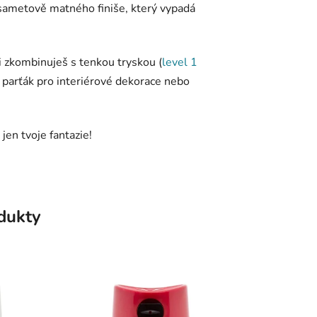
sametově matného finiše, který vypadá
 zkombinuješ s tenkou tryskou (
level 1
lní parťák pro interiérové dekorace nebo
jen tvoje fantazie!
odukty