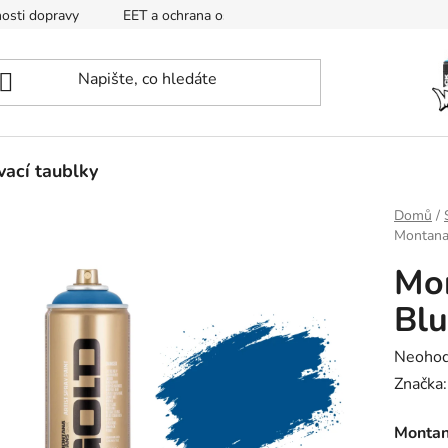
osti dopravy
EET a ochrana osobních údajů
Mapa
ací taublky
Domů
/
Montana
Mo
Bl
Průměr
Neoho
hodnoc
Značka
produk
Monta
je