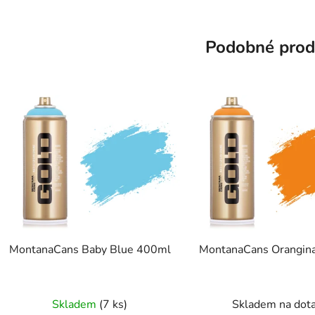
Podobné prod
MontanaCans Baby Blue 400ml
MontanaCans Orangin
Průměrné
Skladem
(7 ks)
Skladem na dot
hodnocení