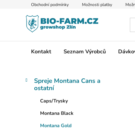
Přejít
Obchodní podmínky
Možnosti platby
Možn
na
obsah
Kontakt
Seznam Výrobců
Dávkov
P
K
Přeskočit
Spreje Montana Cans a
a
kategorie
o
ostatní
t
s
e
t
Caps/Trysky
g
r
o
Montana Black
a
r
i
n
Montana Gold
e
n