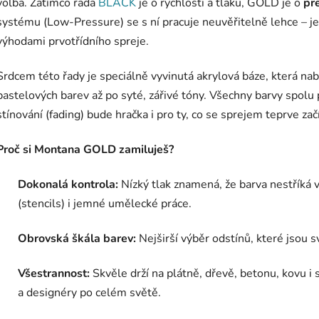
volba. Zatímco řada
BLACK
je o rychlosti a tlaku, GOLD je o
pre
systému (Low-Pressure) se s ní pracuje neuvěřitelně lehce – je
výhodami prvotřídního spreje.
Srdcem této řady je speciálně vyvinutá akrylová báze, která nab
pastelových barev až po syté, zářivé tóny. Všechny barvy spolu 
stínování (fading) bude hračka i pro ty, co se sprejem teprve začí
Proč si Montana GOLD zamiluješ?
Dokonalá kontrola:
Nízký tlak znamená, že barva nestříká v
(stencils) i jemné umělecké práce.
Obrovská škála barev:
Nejširší výběr odstínů, které jsou s
Všestrannost:
Skvěle drží na plátně, dřevě, betonu, kovu i 
a designéry po celém světě.