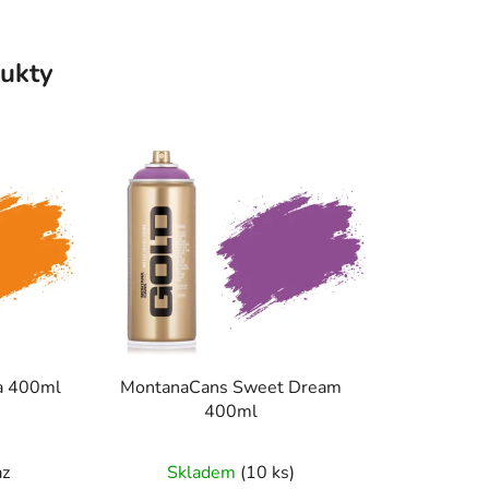
ukty
a 400ml
MontanaCans Sweet Dream
400ml
az
Skladem
(10 ks)