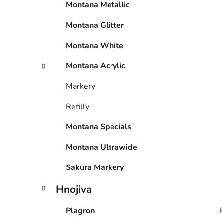
Montana Metallic
í
p
Montana Glitter
a
n
Montana White
e
Montana Acrylic
l
Markery
Refilly
Montana Specials
Montana Ultrawide
Sakura Markery
Hnojiva
Plagron