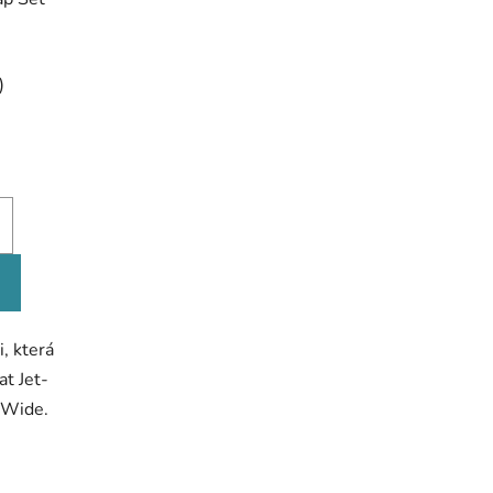
né
)
ení
tu
ek.
, která
at Jet-
t-Wide.