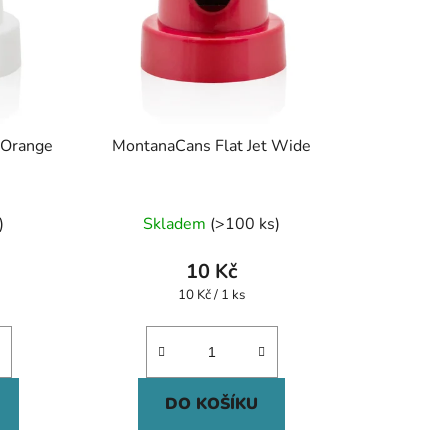
 Orange
MontanaCans Flat Jet Wide
)
Skladem
(>100 ks)
10 Kč
Měrná
10 Kč / 1 ks
cena:
DO KOŠÍKU