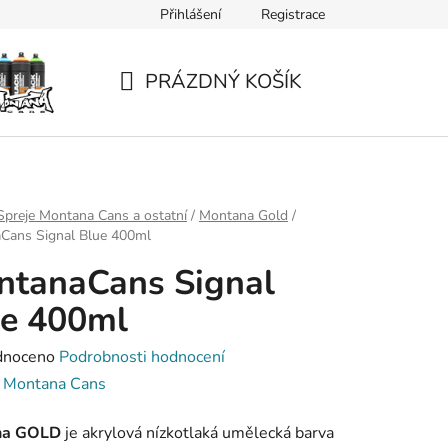
Přihlášení
Registrace
PRÁZDNÝ KOŠÍK
NÁKUPNÍ
KOŠÍK
Spreje Montana Cans a ostatní
/
Montana Gold
/
Cans Signal Blue 400ml
ntanaCans Signal
ue 400ml
né
dnoceno
Podrobnosti hodnocení
ení
:
Montana Cans
tu
na GOLD
je akrylová nízkotlaká umělecká barva