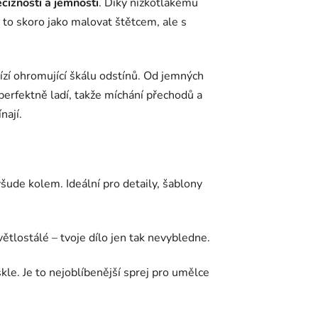
ciznosti a jemnosti
. Díky nízkotlakému
 to skoro jako malovat štětcem, ale s
ízí ohromující škálu odstínů. Od jemných
perfektně ladí, takže míchání přechodů a
nají.
šude kolem. Ideální pro detaily, šablony
větlostálé – tvoje dílo jen tak nevybledne.
skle. Je to nejoblíbenější sprej pro umělce