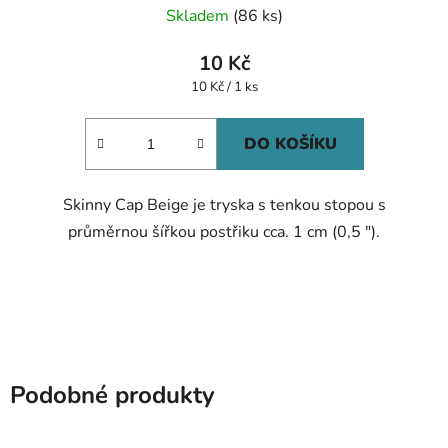
Skladem
(86 ks)
hodnocení
produktu
10 Kč
je
Měrná
10 Kč / 1 ks
cena:
5,0
z
DO KOŠÍKU
5
hvězdiček.
Skinny Cap Beige je tryska s tenkou stopou s
průměrnou šířkou postřiku cca. 1 cm (0,5 ").
Podobné produkty