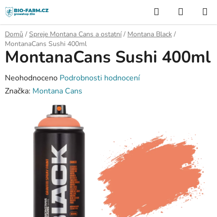
Přejít
Hledat
NÁKUP
na
KOŠÍK
obsah
Domů
/
Spreje Montana Cans a ostatní
/
Montana Black
/
MontanaCans Sushi 400ml
MontanaCans Sushi 400ml
Průměrné
Neohodnoceno
Podrobnosti hodnocení
hodnocení
Značka:
Montana Cans
produktu
je
0,0
z
5
hvězdiček.