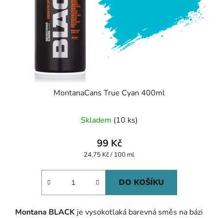
MontanaCans True Cyan 400ml
Skladem
(10 ks)
99 Kč
Měrná
24,75 Kč / 100 ml
cena:
DO KOŠÍKU
Montana BLACK
je vysokotlaká barevná směs na bázi