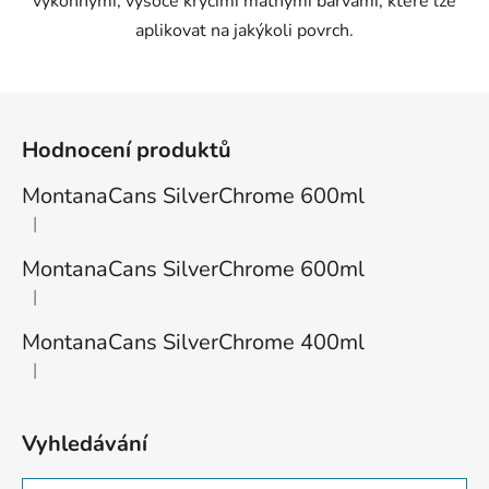
výkonnými, vysoce krycími matnými barvami, které lze
aplikovat na jakýkoli povrch.
Z
á
Hodnocení produktů
p
a
MontanaCans SilverChrome 600ml
t
|
Hodnocení produktu je 1 z 5 hvězdiček.
í
MontanaCans SilverChrome 600ml
|
Hodnocení produktu je 3 z 5 hvězdiček.
MontanaCans SilverChrome 400ml
|
Hodnocení produktu je 2 z 5 hvězdiček.
Vyhledávání