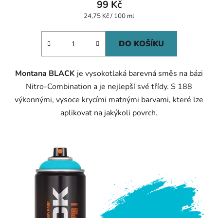
99 Kč
Měrná
24,75 Kč / 100 ml
cena:
DO KOŠÍKU
Montana BLACK
je vysokotlaká barevná směs na bázi
Nitro-Combination a je nejlepší své třídy. S 188
výkonnými, vysoce krycími matnými barvami, které lze
aplikovat na jakýkoli povrch.