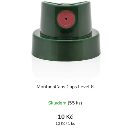
MontanaCans Caps Level 6
Skladem
(55 ks)
10 Kč
Měrná
10 Kč / 1 ks
cena: