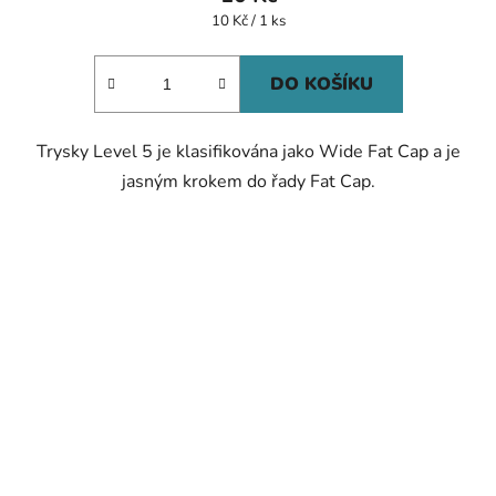
Měrná
10 Kč / 1 ks
cena:
DO KOŠÍKU
Trysky Level 5 je klasifikována jako Wide Fat Cap a je
jasným krokem do řady Fat Cap.