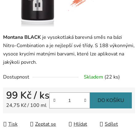
Montana BLACK
je vysokotlaká barevná směs na bázi
Nitro-Combination a je nejlepší své třídy. S 188 výkonnými,
vysoce krycími matnými barvami, které lze aplikovat na
jakýkoli povrch.
Dostupnost
Skladem
(22 ks)
99 Kč
/ ks
DO KOŠÍKU
Měrná cena:
24,75 Kč / 100 ml
Tisk
Zeptat se
Hlídat
Sdílet