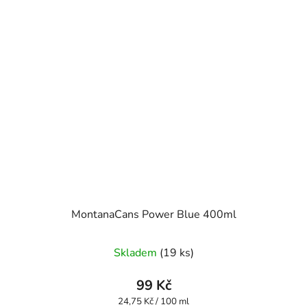
MontanaCans Power Blue 400ml
Průměrné
Skladem
(19 ks)
hodnocení
produktu
99 Kč
je
Měrná
24,75 Kč / 100 ml