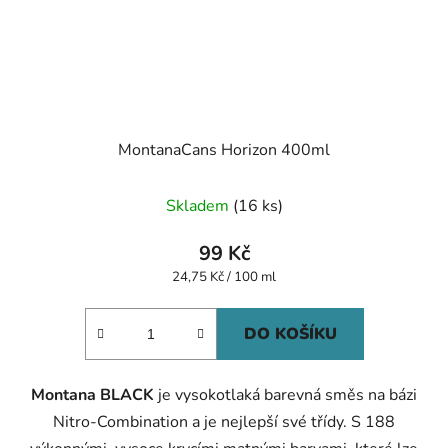
MontanaCans Horizon 400ml
Skladem
(16 ks)
99 Kč
Měrná
24,75 Kč / 100 ml
cena:
DO KOŠÍKU
Montana BLACK
je vysokotlaká barevná směs na bázi
Nitro-Combination a je nejlepší své třídy. S 188