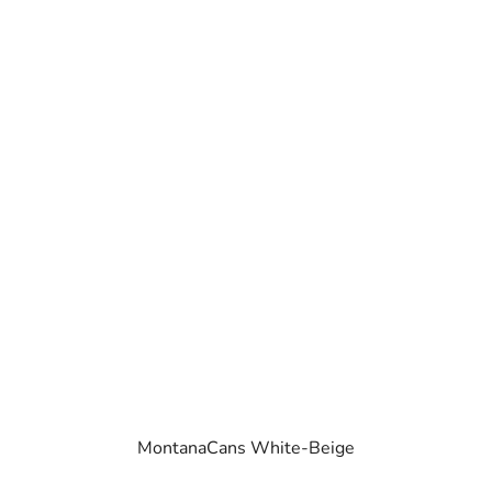
MontanaCans White-Beige
Průměrné