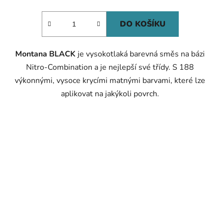
cena:
4,0
z
DO KOŠÍKU
5
hvězdiček.
Montana BLACK
je vysokotlaká barevná směs na bázi
Nitro-Combination a je nejlepší své třídy. S 188
výkonnými, vysoce krycími matnými barvami, které lze
aplikovat na jakýkoli povrch.