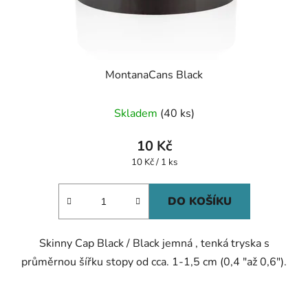
MontanaCans Black
Skladem
(40 ks)
10 Kč
Měrná
10 Kč / 1 ks
cena:
DO KOŠÍKU
Skinny Cap Black / Black jemná , tenká tryska s
průměrnou šířku stopy od cca. 1-1,5 cm (0,4 "až 0,6").