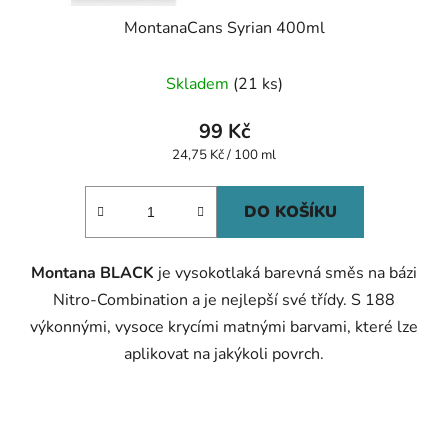
MontanaCans Syrian 400ml
Skladem
(21 ks)
99 Kč
Měrná
24,75 Kč / 100 ml
cena:
DO KOŠÍKU
Montana BLACK
je vysokotlaká barevná směs na bázi
Nitro-Combination a je nejlepší své třídy. S 188
výkonnými, vysoce krycími matnými barvami, které lze
aplikovat na jakýkoli povrch.