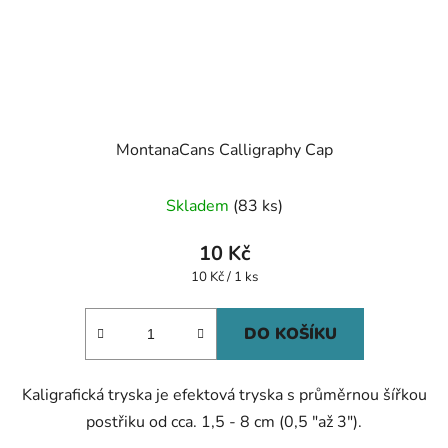
MontanaCans Calligraphy Cap
Průměrné
Skladem
(83 ks)
hodnocení
produktu
10 Kč
je
Měrná
10 Kč / 1 ks
cena:
5,0
z
DO KOŠÍKU
5
hvězdiček.
Kaligrafická tryska je efektová tryska s průměrnou šířkou
postřiku od cca. 1,5 - 8 cm (0,5 "až 3").