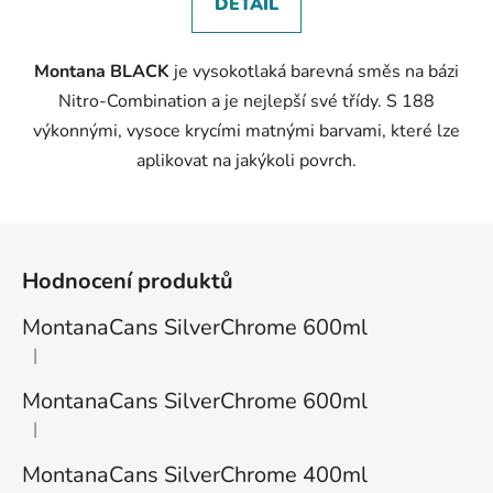
DETAIL
Montana BLACK
je vysokotlaká barevná směs na bázi
Nitro-Combination a je nejlepší své třídy. S 188
výkonnými, vysoce krycími matnými barvami, které lze
aplikovat na jakýkoli povrch.
Z
á
Hodnocení produktů
p
a
MontanaCans SilverChrome 600ml
t
|
Hodnocení produktu je 1 z 5 hvězdiček.
í
MontanaCans SilverChrome 600ml
|
Hodnocení produktu je 3 z 5 hvězdiček.
MontanaCans SilverChrome 400ml