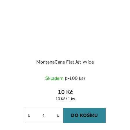
MontanaCans Flat Jet Wide
Skladem
(>100 ks)
10 Kč
Měrná
10 Kč / 1 ks
cena:
DO KOŠÍKU