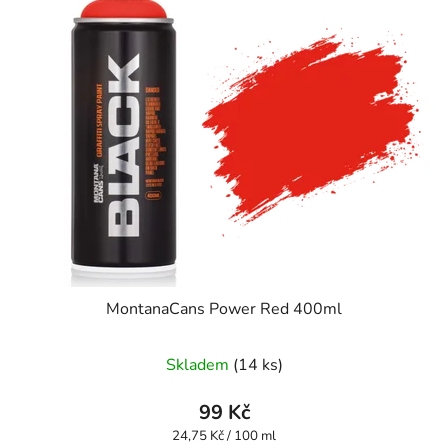
MontanaCans Power Red 400ml
Skladem
(14 ks)
99 Kč
Měrná
24,75 Kč / 100 ml