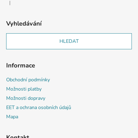
|
Hodnocení produktu je 2 z 5 hvězdiček.
Vyhledávání
HLEDAT
Informace
Obchodní podmínky
Možnosti platby
Možnosti dopravy
EET a ochrana osobních údajů
Mapa
Kontakt