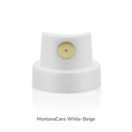
MontanaCans White-Beige
Průměrné