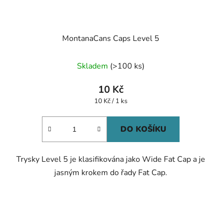
MontanaCans Caps Level 5
Skladem
(>100 ks)
10 Kč
Měrná
10 Kč / 1 ks
cena:
DO KOŠÍKU
Trysky Level 5 je klasifikována jako Wide Fat Cap a je
jasným krokem do řady Fat Cap.