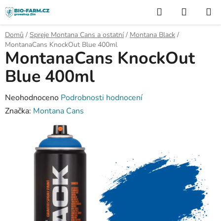
Přejít
Hledat
NÁKUP
na
KOŠÍK
obsah
Domů
/
Spreje Montana Cans a ostatní
/
Montana Black
/
MontanaCans KnockOut Blue 400ml
MontanaCans KnockOut
Blue 400ml
Průměrné
Neohodnoceno
Podrobnosti hodnocení
hodnocení
Značka:
Montana Cans
produktu
je
0,0
z
5
hvězdiček.