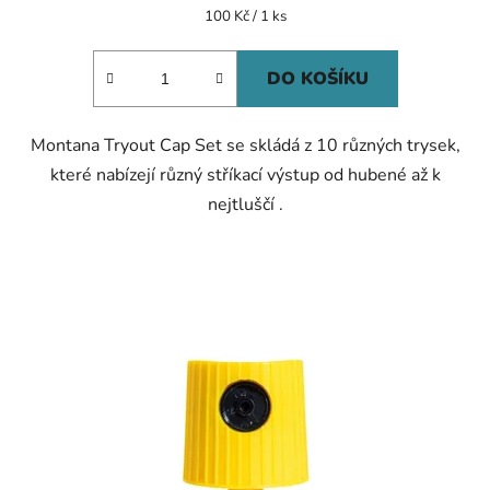
Měrná
100 Kč / 1 ks
cena:
DO KOŠÍKU
Montana Tryout Cap Set se skládá z 10 různých trysek,
které nabízejí různý stříkací výstup od hubené až k
nejtluščí .