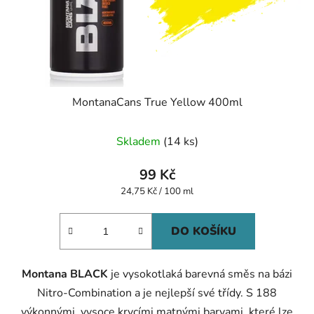
MontanaCans True Yellow 400ml
Skladem
(14 ks)
99 Kč
Měrná
24,75 Kč / 100 ml
cena:
DO KOŠÍKU
Montana BLACK
je vysokotlaká barevná směs na bázi
Nitro-Combination a je nejlepší své třídy. S 188
výkonnými, vysoce krycími matnými barvami, které lze