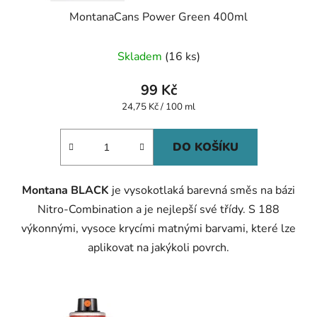
MontanaCans Power Green 400ml
Skladem
(16 ks)
99 Kč
Měrná
24,75 Kč / 100 ml
cena:
DO KOŠÍKU
Montana BLACK
je vysokotlaká barevná směs na bázi
Nitro-Combination a je nejlepší své třídy. S 188
výkonnými, vysoce krycími matnými barvami, které lze
aplikovat na jakýkoli povrch.