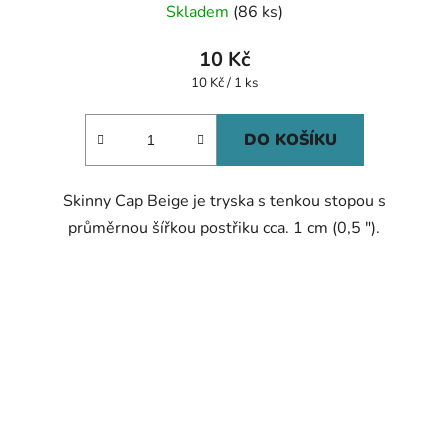
Skladem
(86 ks)
hodnocení
produktu
10 Kč
je
Měrná
10 Kč / 1 ks
cena:
5,0
z
DO KOŠÍKU
5
hvězdiček.
Skinny Cap Beige je tryska s tenkou stopou s
průměrnou šířkou postřiku cca. 1 cm (0,5 ").