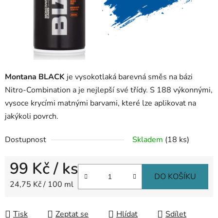
Montana BLACK
je vysokotlaká barevná směs na bázi
Nitro-Combination a je nejlepší své třídy. S 188 výkonnými,
vysoce krycími matnými barvami, které lze aplikovat na
jakýkoli povrch.
Dostupnost
Skladem
(18 ks)
99 Kč
/ ks
DO KOŠÍKU
Měrná cena:
24,75 Kč / 100 ml
Tisk
Zeptat se
Hlídat
Sdílet