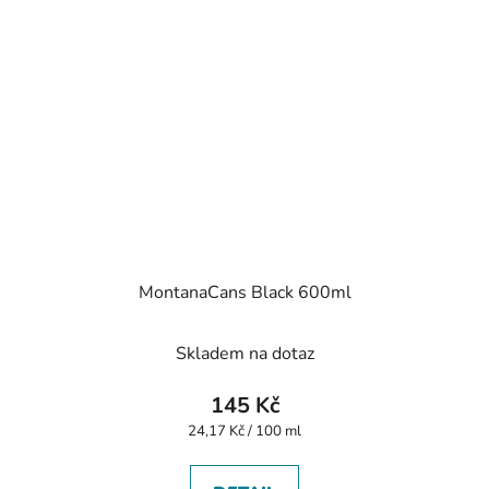
MontanaCans Black 600ml
Skladem na dotaz
145 Kč
Měrná
24,17 Kč / 100 ml
cena: