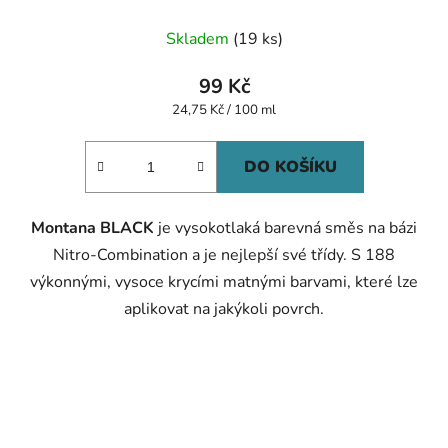
Skladem
(19 ks)
99 Kč
Měrná
24,75 Kč / 100 ml
cena:
DO KOŠÍKU
Montana BLACK
je vysokotlaká barevná směs na bázi
Nitro-Combination a je nejlepší své třídy. S 188
výkonnými, vysoce krycími matnými barvami, které lze
aplikovat na jakýkoli povrch.