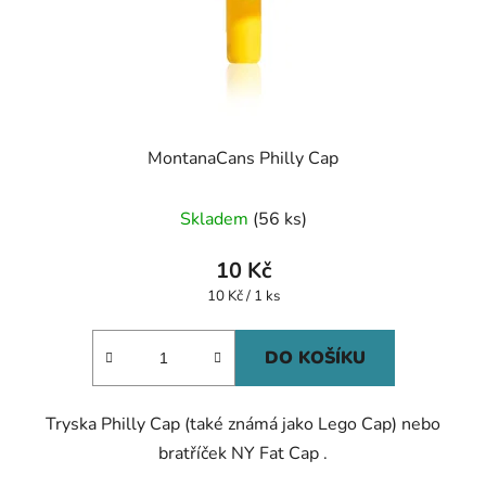
MontanaCans Philly Cap
Průměrné
Skladem
(56 ks)
hodnocení
produktu
10 Kč
je
Měrná
10 Kč / 1 ks
cena:
5,0
z
DO KOŠÍKU
5
hvězdiček.
Tryska Philly Cap (také známá jako Lego Cap) nebo
bratříček NY Fat Cap .