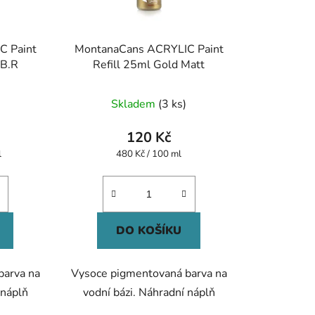
C Paint
MontanaCans ACRYLIC Paint
 B.R
Refill 25ml Gold Matt
Skladem
(3 ks)
120 Kč
Měrná
l
480 Kč / 100 ml
cena:
DO KOŠÍKU
barva na
Vysoce pigmentovaná barva na
 náplň
vodní bázi. Náhradní náplň