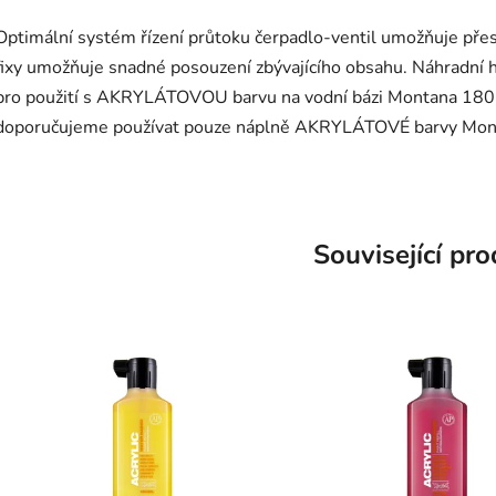
Optimální systém řízení průtoku čerpadlo-ventil umožňuje přes
fixy umožňuje snadné posouzení zbývajícího obsahu. Náhradní hr
pro použití s AKRYLÁTOVOU barvu na vodní bázi Montana 180
doporučujeme používat pouze náplně AKRYLÁTOVÉ barvy Mont
Související pr