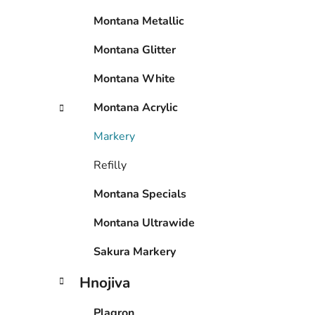
e
n
Montana Metallic
í
p
Montana Glitter
a
n
Montana White
e
Montana Acrylic
l
Markery
Refilly
Montana Specials
Montana Ultrawide
Sakura Markery
Hnojiva
Plagron