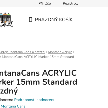
Přihlášení
Registrace
PRÁZDNÝ KOŠÍK
NÁKUPNÍ
KOŠÍK
Spreje Montana Cans a ostatní
/
Montana Acrylic
/
/
MontanaCans ACRYLIC Marker 15mm Standard
ntanaCans ACRYLIC
rker 15mm Standard
ázdný
né
dnoceno
Podrobnosti hodnocení
ení
:
Montana Cans