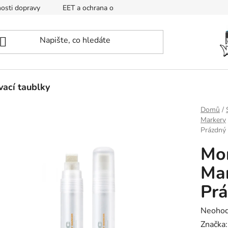
osti dopravy
EET a ochrana osobních údajů
Mapa
ací taublky
Domů
/
Markery
Prázdný
Mo
Ma
Pr
Průměr
Neoho
hodnoc
Značka