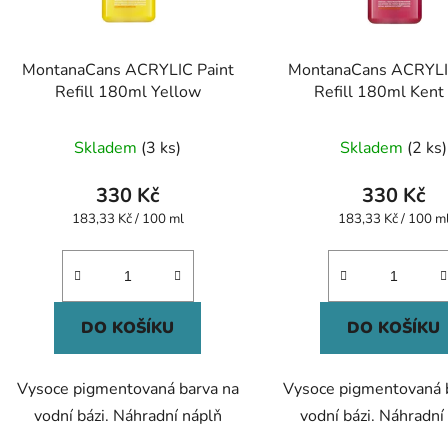
MontanaCans ACRYLIC Paint
MontanaCans ACRYLI
Refill 180ml Yellow
Refill 180ml Kent
Skladem
(3 ks)
Skladem
(2 ks)
330 Kč
330 Kč
Měrná
Měrná
183,33 Kč / 100 ml
183,33 Kč / 100 m
cena:
cena:
DO KOŠÍKU
DO KOŠÍKU
Vysoce pigmentovaná barva na
Vysoce pigmentovaná 
vodní bázi. Náhradní náplň
vodní bázi. Náhradní