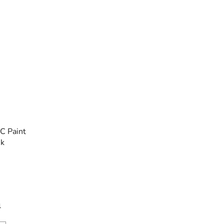
C Paint
nk
l