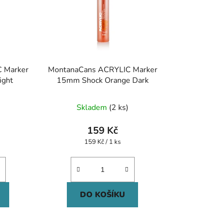
 Marker
MontanaCans ACRYLIC Marker
ight
15mm Shock Orange Dark
Skladem
(2 ks)
159 Kč
Měrná
159 Kč / 1 ks
cena:
DO KOŠÍKU