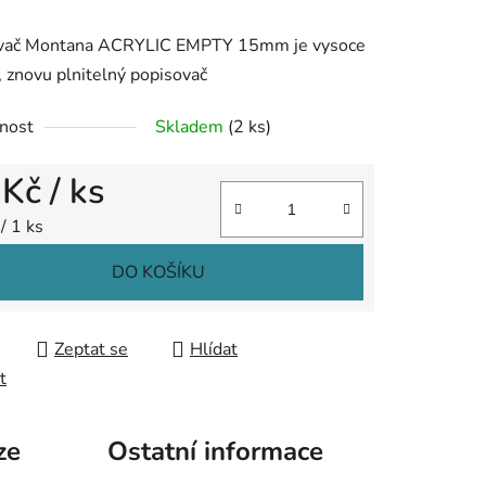
tu
vač Montana ACRYLIC EMPTY 15mm je vysoce
í, znovu plnitelný popisovač
nost
Skladem
(2 ks)
ek.
 Kč
/ ks
 cena:
/ 1 ks
DO KOŠÍKU
Zeptat se
Hlídat
t
ze
Ostatní informace