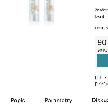
produk
Značko
je
kvalitn
0,0
z
Dostup
5
hvězdič
90
Měrná
90 Kč 
Tisk
Sdíle
Popis
Parametry
Disku