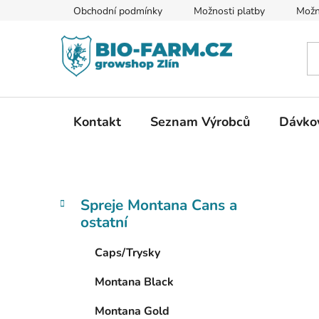
Přejít
Obchodní podmínky
Možnosti platby
Možn
na
obsah
Kontakt
Seznam Výrobců
Dávkov
P
K
Přeskočit
Spreje Montana Cans a
a
kategorie
o
ostatní
t
s
e
t
Caps/Trysky
g
r
o
Montana Black
a
r
i
n
Montana Gold