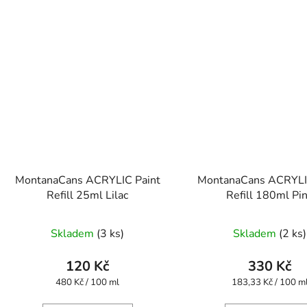
MontanaCans ACRYLIC Paint
MontanaCans ACRYLI
Refill 25ml Lilac
Refill 180ml Pi
Skladem
(3 ks)
Skladem
(2 ks)
120 Kč
330 Kč
Měrná
Měrná
480 Kč / 100 ml
183,33 Kč / 100 m
cena:
cena: