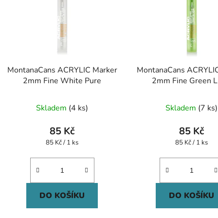
MontanaCans ACRYLIC Marker
MontanaCans ACRYLIC
2mm Fine White Pure
2mm Fine Green L
Skladem
(4 ks)
Skladem
(7 ks)
85 Kč
85 Kč
Měrná
Měrná
85 Kč / 1 ks
85 Kč / 1 ks
cena:
cena:
DO KOŠÍKU
DO KOŠÍKU