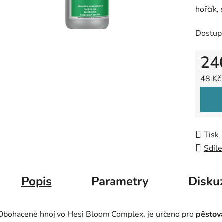
hořčík,
z
5
Dostup
hvězdič
24
Měrná
48 Kč
Tisk
Sdíle
Popis
Parametry
Disku
Obohacené hnojivo Hesi Bloom Complex, je určeno pro
pěstová