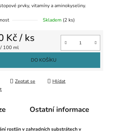
 stopové prvky, vitamíny a aminokyseliny.
nost
Skladem
(2 ks)
ek.
0 Kč
/ ks
 cena:
 / 100 ml
DO KOŠÍKU
Zeptat se
Hlídat
t
ze
Ostatní informace
ní rostlin v zahradních substrátech v