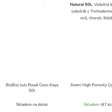
Natural 50L
. Vzdušný 
substrát s Trichoderm
virů, chorob, škůd
BioBizz JuJu Royal Coco-Kaya
Atami High Porosity C
50l
Skladem na dotaz
Skladem
(47 ks