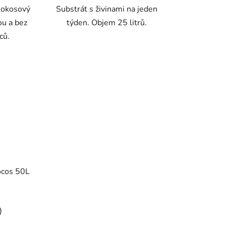
kokosový
Substrát s živinami na jeden
ou a bez
týden. Objem 25 litrů.
ců.
ocos 50L
)