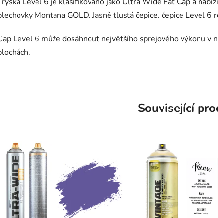
Tryska Level 6 je klasifikováno jako Ultra Wide Fat Cap a nabíz
plechovky Montana GOLD. Jasně tlustá čepice, čepice Level 6 ro
Cap Level 6 může dosáhnout největšího sprejového výkonu v n
plochách.
Související pr