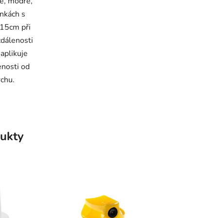
é, modré,
enkách s
d 15cm při
vzdálenosti
aplikuje
enosti od
chu.
ukty