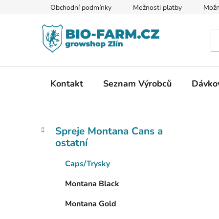
Přejít
Obchodní podmínky
Možnosti platby
Možn
na
obsah
Kontakt
Seznam Výrobců
Dávkov
P
K
Přeskočit
Spreje Montana Cans a
a
kategorie
o
ostatní
t
s
e
t
Caps/Trysky
g
r
o
Montana Black
a
r
i
n
Montana Gold
e
n