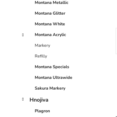
Montana Metallic
í
p
Montana Glitter
a
n
Montana White
e
Montana Acrylic
l
Markery
Refilly
Montana Specials
Montana Ultrawide
Sakura Markery
Hnojiva
Plagron