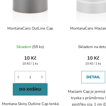
MontanaCans OutLine Cap
MontanaCans Macla
Průměrné
Skladem
(59 ks)
Skladem na dot
hodnocení
produktu
10 Kč
10 Kč
je
Měrná
Měrná
10 Kč / 1 ks
10 Kč / 1 ks
cena:
cena:
5,0
z
DETAIL
5
hvězdiček.
DO KOŠÍKU
Maclaim Cap je jemná
tryska s průměrnou 
Montana Skiny Outline Cap tenká
postřiku cca. 1 cm (0