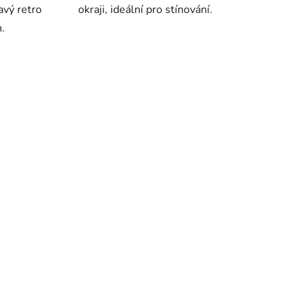
avý retro
okraji, ideální pro stínování.
h.