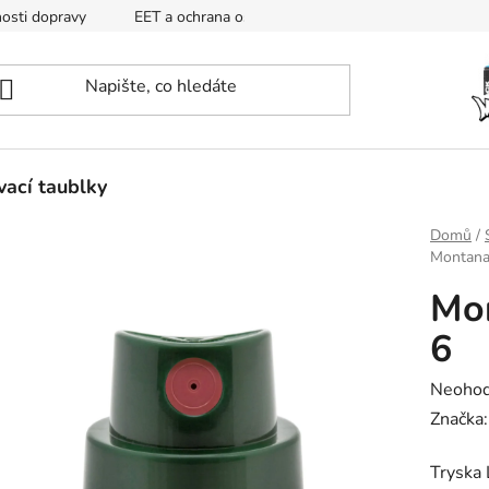
osti dopravy
EET a ochrana osobních údajů
Mapa
ací taublky
Domů
/
Montana
Mo
6
Průměr
Neoho
hodnoc
Značka
produk
Tryska 
je