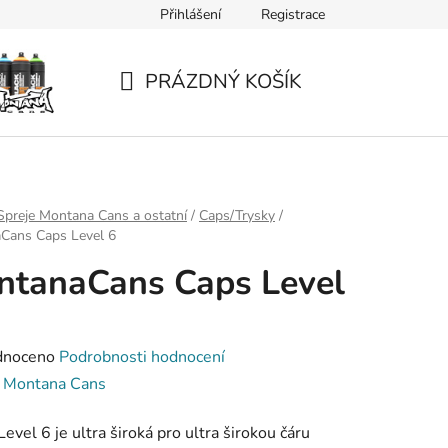
Přihlášení
Registrace
PRÁZDNÝ KOŠÍK
NÁKUPNÍ
KOŠÍK
Spreje Montana Cans a ostatní
/
Caps/Trysky
/
Cans Caps Level 6
ntanaCans Caps Level
né
dnoceno
Podrobnosti hodnocení
ení
:
Montana Cans
tu
Level 6 je ultra široká pro ultra širokou čáru