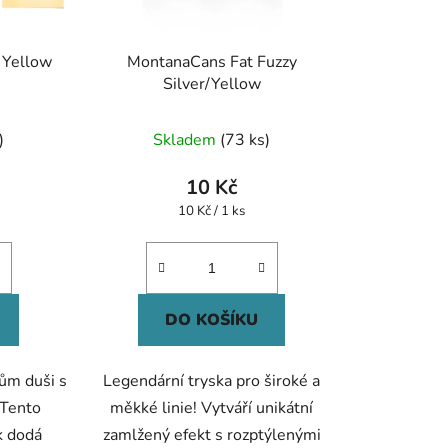
 Yellow
MontanaCans Fat Fuzzy
Silver/Yellow
né
)
Skladem
(73 ks)
ení
tu
10 Kč
Měrná
10 Kč / 1 ks
cena:
ek.
DO KOŠÍKU
ům duši s
Legendární tryska pro široké a
Tento
měkké linie! Vytváří unikátní
k dodá
zamlžený efekt s rozptýlenými