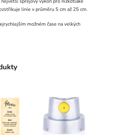
í největší sprejový výkon pro nízkotlaké
zstřikuje linie v průměru 5 cm až 25 cm.
ejrychlejším možném čase na velkých
odukty