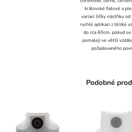
chromové, černé, červen
královské fialové a pl
variací šířky nástřiku o
rychlé aplikaci z blízké 
do cca 60cm, pokud se 
pomaleji ve větší vzdál
požadovaného povr
Podobné prod