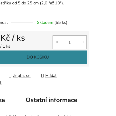
ostřiku od 5 do 25 cm (2,0 "až 10").
nost
Skladem
(55 ks)
ek.
 Kč
/ ks
 cena:
/ 1 ks
DO KOŠÍKU
Zeptat se
Hlídat
t
ze
Ostatní informace