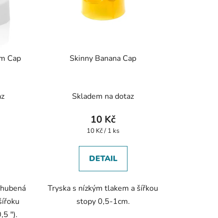
im Cap
Skinny Banana Cap
Průměrné
az
Skladem na dotaz
hodnocení
produktu
10 Kč
je
Měrná
10 Kč / 1 ks
cena:
5,0
z
DETAIL
5
hvězdiček.
 hubená
Tryska s nízkým tlakem a šířkou
šířoku
stopy 0,5-1cm.
,5 ").