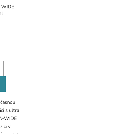
A WIDE
ml
né
ení
tu
ek.
oučasnou
ci s ultra
RA-WIDE
zici v