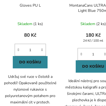
Gloves PU L
MontanaCans ULTR
Light Blue 750
Průměr
Skladem
(1 ks)
Skladem
(2 ks)
hodnoc
produk
80 Kč
180 Kč
je
Měrná
24 Kč / 100 ml
cena:
5,0
z
5
DO KOŠÍKU
hvězdič
DO KOŠÍKU
Udržuj své ruce v čistotě a
Ideální nástroj pro s
pohodlí!
Opakovaně použitelné
městskou kaligrafii a prá
nylonové rukavice s
širokými čarami, ULT
polyuretanovým potahem pro
plechovka je k dispo
maximální cit v prstech.