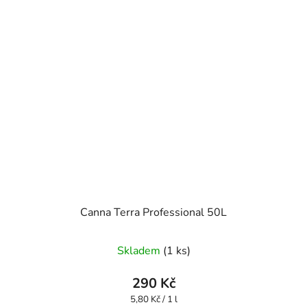
Canna Terra Professional 50L
Skladem
(1 ks)
290 Kč
Měrná
5,80 Kč / 1 l