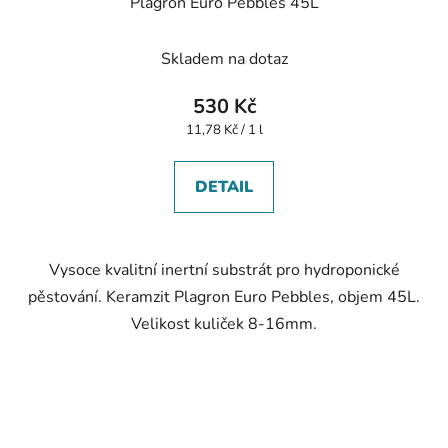
Plagron Euro Pebbles 45L
Skladem na dotaz
530 Kč
Měrná
11,78 Kč / 1 l
cena:
DETAIL
Vysoce kvalitní inertní substrát pro hydroponické
pěstování. Keramzit Plagron Euro Pebbles, objem 45L.
Velikost kuliček 8-16mm.