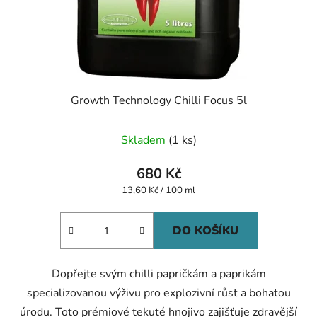
Growth Technology Chilli Focus 5l
Skladem
(1 ks)
680 Kč
Měrná
13,60 Kč / 100 ml
cena:
DO KOŠÍKU
Dopřejte svým chilli papričkám a paprikám
specializovanou výživu pro explozivní růst a bohatou
úrodu. Toto prémiové tekuté hnojivo zajišťuje zdravější