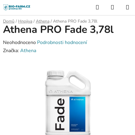
Přejít
Hledat
NÁKUP
na
KOŠÍK
obsah
Domů
/
Hnojiva
/
Athena
/
Athena PRO Fade 3,78l
Athena PRO Fade 3,78l
Průměrné
Neohodnoceno
Podrobnosti hodnocení
hodnocení
Značka:
Athena
produktu
je
0,0
z
5
hvězdiček.