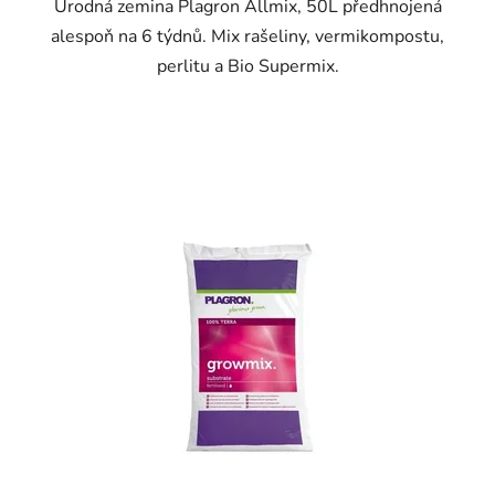
Úrodná zemina Plagron Allmix, 50L předhnojená
alespoň na 6 týdnů. Mix rašeliny, vermikompostu,
perlitu a Bio Supermix.