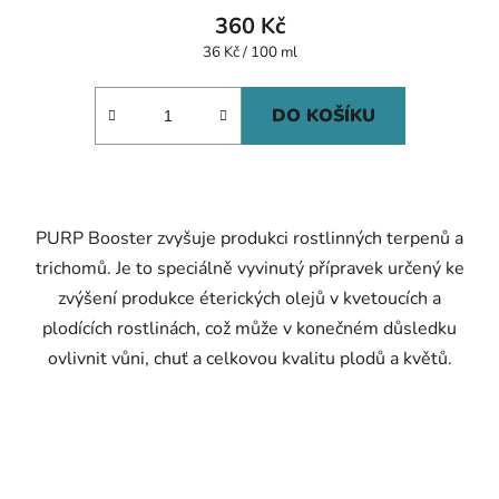
360 Kč
Měrná
36 Kč / 100 ml
cena:
DO KOŠÍKU
PURP Booster zvyšuje produkci rostlinných terpenů a
trichomů. Je to speciálně vyvinutý přípravek určený ke
zvýšení produkce éterických olejů v kvetoucích a
plodících rostlinách, což může v konečném důsledku
ovlivnit vůni, chuť a celkovou kvalitu plodů a květů.