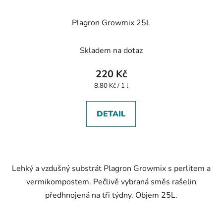
Plagron Growmix 25L
Skladem na dotaz
220 Kč
Měrná
8,80 Kč / 1 l
cena:
DETAIL
Lehký a vzdušný substrát Plagron Growmix s perlitem a
vermikompostem. Pečlivě vybraná směs rašelin
předhnojená na tři týdny. Objem 25L.