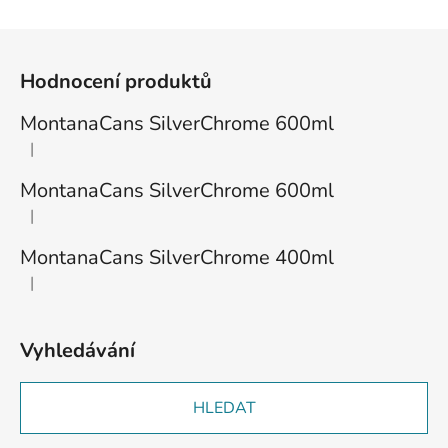
Z
á
Hodnocení produktů
p
a
MontanaCans SilverChrome 600ml
t
|
Hodnocení produktu je 1 z 5 hvězdiček.
í
MontanaCans SilverChrome 600ml
|
Hodnocení produktu je 3 z 5 hvězdiček.
MontanaCans SilverChrome 400ml
|
Hodnocení produktu je 2 z 5 hvězdiček.
Vyhledávání
HLEDAT