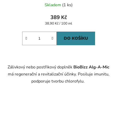
Skladem
(1 ks)
389 Kč
Měrná
38,90 Kč / 100 ml
cena:
DO KOŠÍKU
Zálivkový nebo postřikový doplněk
BioBizz Alg-A-Mic
má regenerační a revitalizační účinky. Posiluje imunitu,
podporuje tvorbu chlorofylu.