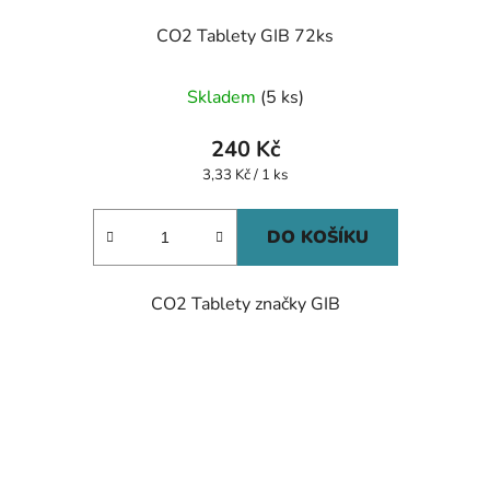
CO2 Tablety GIB 72ks
Skladem
(5 ks)
240 Kč
Měrná
3,33 Kč / 1 ks
cena:
DO KOŠÍKU
CO2 Tablety značky GIB