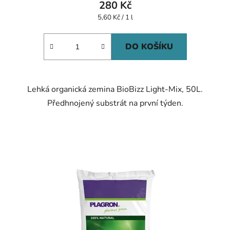
280 Kč
Měrná
5,60 Kč / 1 l
cena:
DO KOŠÍKU
Lehká organická zemina BioBizz Light-Mix, 50L.
Předhnojený substrát na první týden.