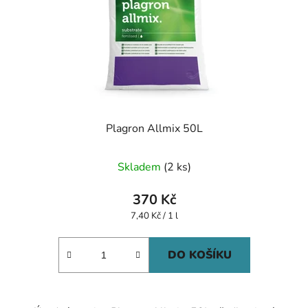
Plagron Allmix 50L
Skladem
(2 ks)
370 Kč
Měrná
7,40 Kč / 1 l
cena:
DO KOŠÍKU