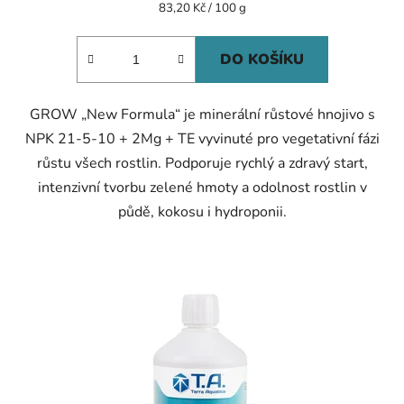
Měrná
83,20 Kč / 100 g
cena:
DO KOŠÍKU
GROW „New Formula“ je minerální růstové hnojivo s
NPK 21-5-10 + 2Mg + TE vyvinuté pro vegetativní fázi
růstu všech rostlin. Podporuje rychlý a zdravý start,
intenzivní tvorbu zelené hmoty a odolnost rostlin v
půdě, kokosu i hydroponii.