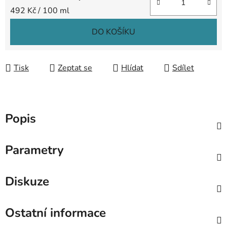
Měrná cena:
492 Kč / 100 ml
DO KOŠÍKU
Tisk
Zeptat se
Hlídat
Sdílet
Popis
Parametry
Diskuze
Ostatní informace