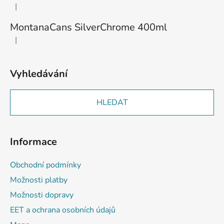
|
Hodnocení produktu je 3 z 5 hvězdiček.
MontanaCans SilverChrome 400ml
|
Hodnocení produktu je 2 z 5 hvězdiček.
Vyhledávání
HLEDAT
Informace
Obchodní podmínky
Možnosti platby
Možnosti dopravy
EET a ochrana osobních údajů