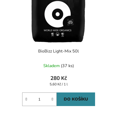
BioBizz Light-Mix 50l
Skladem
(37 ks)
280 Kč
Měrná
5,60 Kč / 1 l
cena:
DO KOŠÍKU