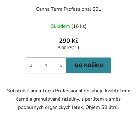
Canna Terra Professional 50L
Skladem
(16 ks)
290 Kč
Měrná
5,80 Kč / 1 l
cena:
DO KOŠÍKU
Substrát Canna Terra Professional obsahuje kvalitní mix
černé a granulované rašeliny, s perlitem a směs
podpůrných organických látek. Objem 50 litrů.