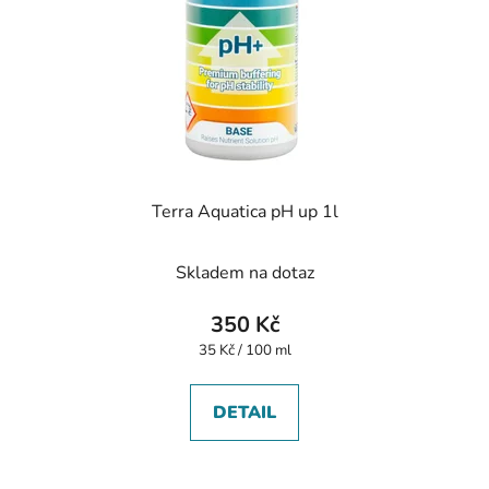
Terra Aquatica pH up 1l
Skladem na dotaz
350 Kč
Měrná
35 Kč / 100 ml
cena:
DETAIL