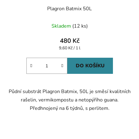
Plagron Batmix 50L
Skladem
(12 ks)
480 Kč
Měrná
9,60 Kč / 1 l
cena:
DO KOŠÍKU
Půdní substrát Plagron Batmix, 50L je směsí kvalitních
rašelin, vermikompostu a netopýřího guana.
Předhnojený na 6 týdnů, s perlitem.