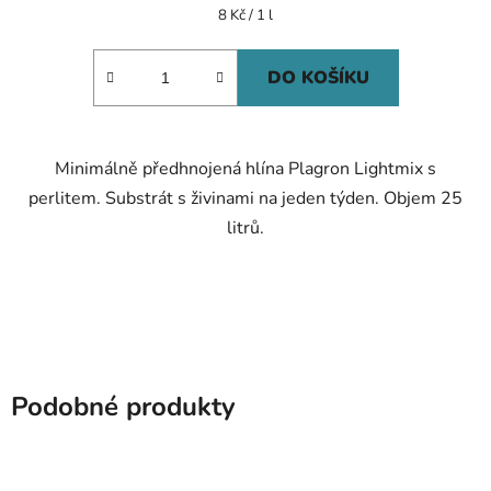
Měrná
8 Kč / 1 l
cena:
DO KOŠÍKU
Minimálně předhnojená hlína Plagron Lightmix s
perlitem. Substrát s živinami na jeden týden. Objem 25
litrů.
Podobné produkty