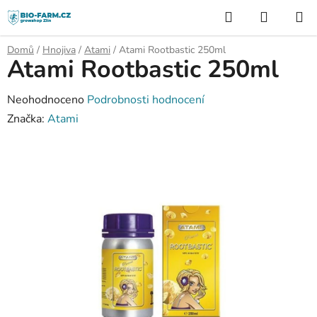
Přejít
Hledat
NÁKUP
na
KOŠÍK
obsah
Domů
/
Hnojiva
/
Atami
/
Atami Rootbastic 250ml
Atami Rootbastic 250ml
Průměrné
Neohodnoceno
Podrobnosti hodnocení
hodnocení
Značka:
Atami
produktu
je
0,0
z
5
hvězdiček.