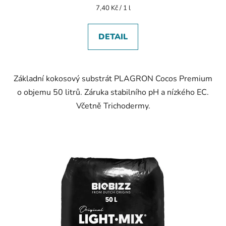
Měrná
7,40 Kč / 1 l
cena:
DETAIL
Základní kokosový substrát PLAGRON Cocos Premium
o objemu 50 litrů. Záruka stabilního pH a nízkého EC.
Včetně Trichodermy.