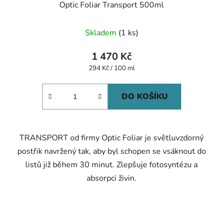
Optic Foliar Transport 500ml
Skladem
(1 ks)
1 470 Kč
Měrná
294 Kč / 100 ml
cena:
DO KOŠÍKU
TRANSPORT od firmy Optic Foliar je světluvzdorný
postřik navržený tak, aby byl schopen se vsáknout do
listů již během 30 minut. Zlepšuje fotosyntézu a
absorpci živin.