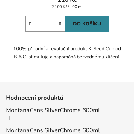
Měrná
2 100 Kč / 100 ml
cena:
DO KOŠÍKU
100% přírodní a revoluční produkt X-Seed Cup od
B.A.C. stimuluje a napomáhá bezvadnému klíčení.
Z
á
Hodnocení produktů
p
a
MontanaCans SilverChrome 600ml
t
|
Hodnocení produktu je 1 z 5 hvězdiček.
í
MontanaCans SilverChrome 600ml