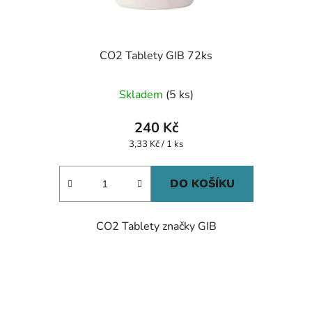
CO2 Tablety GIB 72ks
Skladem
(5 ks)
240 Kč
Měrná
3,33 Kč / 1 ks
cena:
DO KOŠÍKU
CO2 Tablety značky GIB